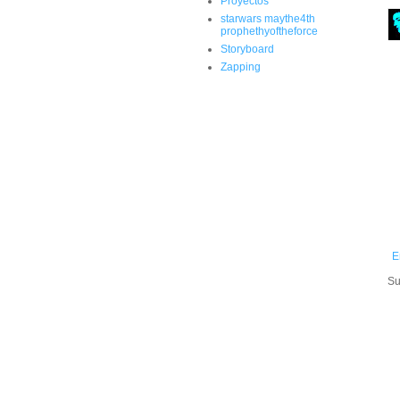
Proyectos
starwars maythe4th
prophethyoftheforce
Storyboard
Zapping
E
Su