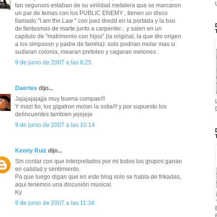
tan seguruos estaban de su virilidad metalera que se marcaron
un par de temas con los PUBLIC ENEMY , tienen un disco
llamado "I am the Law " con juez dredd en la portada y la bso
de fantasmas de marte junto a carpenter... y salen en un
capitulo de "matrimonio con hijos" (la original, la que dio origen
a los simpsosn y padre de familia). solo podrian molar mas si
sudaran colonia, mearan pretoleo y cagaran melones .
9 de junio de 2007 a las 8:25
Daertes
dijo...
Jajajajajajja muy buena compae!!!
Y mazi tio, los gigatron molan la ostia!!! y por supuesto los
delincuentes tambien jejejeje
9 de junio de 2007 a las 10:14
Kenny Ruiz
dijo...
Sin contar con que interpretados por mi todos los grupos ganan
en calidad y sentimiento.
Pa que luego digan que en este blog solo se habla de frikadas,
aqui tenemos una discusión musical.
Ky
9 de junio de 2007 a las 11:34