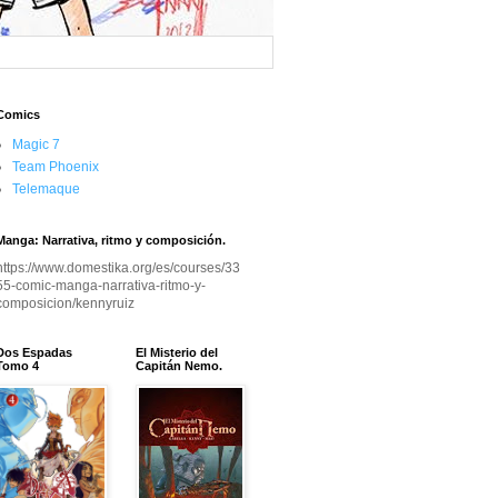
Comics
Magic 7
Team Phoenix
Telemaque
Manga: Narrativa, ritmo y composición.
https://www.domestika.org/es/courses/33
55-comic-manga-narrativa-ritmo-y-
composicion/kennyruiz
Dos Espadas
El Misterio del
Tomo 4
Capitán Nemo.