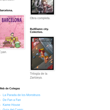
Barcelona.
Obra completa.
BullDamn city.
Colectivo.
Cyan.
Trilogía de la
Zariüeya.
Web de Colegas
La Parada de los Monstruos
De Fan a Fan
Kame House
Guia del Comic