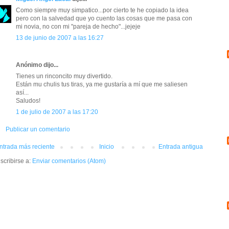
Como siempre muy simpatico...por cierto te he copiado la idea
pero con la salvedad que yo cuento las cosas que me pasa con
mi novia, no con mi "pareja de hecho"...jejeje
13 de junio de 2007 a las 16:27
Anónimo dijo...
Tienes un rinconcito muy divertido.
Están mu chulis tus tiras, ya me gustaría a mí que me saliesen
así...
Saludos!
1 de julio de 2007 a las 17:20
Publicar un comentario
ntrada más reciente
Inicio
Entrada antigua
scribirse a:
Enviar comentarios (Atom)