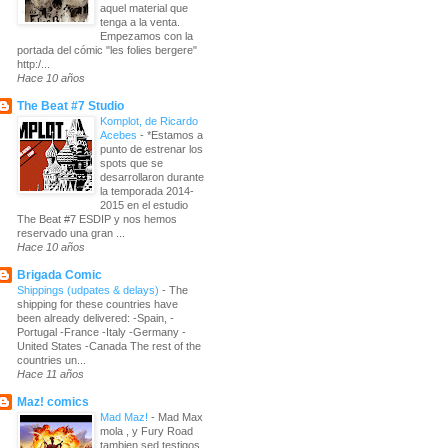
aquel material que
tenga a la venta.
Empezamos con la
portada del cómic "les folies bergere"
http:/...
Hace 10 años
The Beat #7 Studio
Komplot, de Ricardo
Acebes
-
*Estamos a
punto de estrenar los
spots que se
desarrollaron durante
la temporada 2014-
2015 en el estudio
The Beat #7 ESDIP y nos hemos
reservado una gran ...
Hace 10 años
Brigada Comic
Shippings (udpates & delays)
-
The
shipping for these countries have
been already delivered: -Spain, -
Portugal -France -Italy -Germany -
United States -Canada The rest of the
countries un...
Hace 11 años
Maz! comics
Mad Maz!
-
Mad Max
mola , y Fury Road
tambien sed testigos