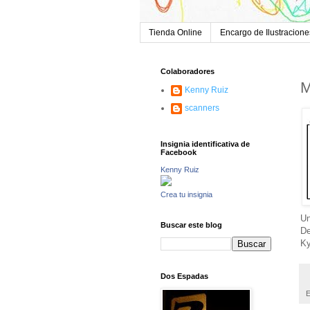
Tienda Online
Encargo de Ilustracione
Colaboradores
M
Kenny Ruiz
scanners
Insignia identificativa de
Facebook
Kenny Ruiz
Crea tu insignia
Un
Buscar este blog
De
K
Dos Espadas
E