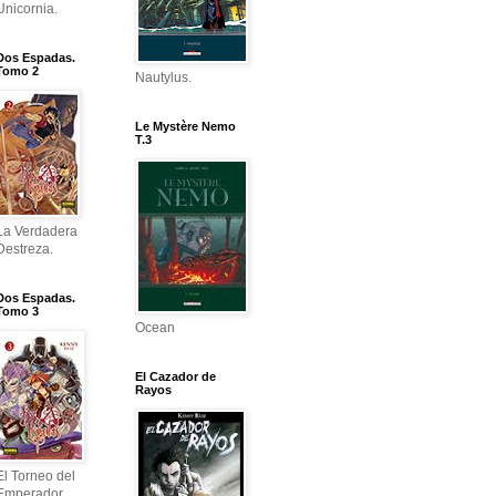
Unicornia.
Dos Espadas.
Tomo 2
Nautylus.
Le Mystère Nemo
T.3
La Verdadera
Destreza.
Dos Espadas.
Tomo 3
Ocean
El Cazador de
Rayos
El Torneo del
Emperador.