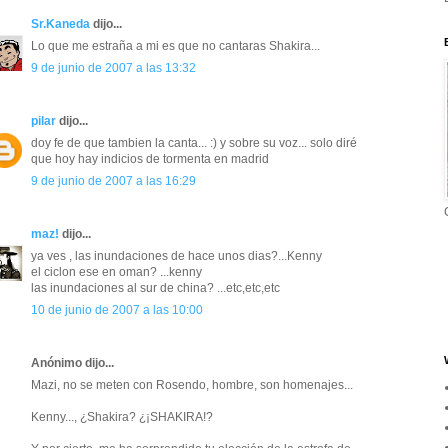
Sr.Kaneda
dijo...
Lo que me estraña a mi es que no cantaras Shakira...
9 de junio de 2007 a las 13:32
pilar
dijo...
doy fe de que tambien la canta... :) y sobre su voz... solo diré
que hoy hay indicios de tormenta en madrid
9 de junio de 2007 a las 16:29
maz!
dijo...
ya ves , las inundaciones de hace unos dias?...Kenny
el ciclon ese en oman? ...kenny
las inundaciones al sur de china? ...etc,etc,etc
10 de junio de 2007 a las 10:00
Anónimo dijo...
Mazi, no se meten con Rosendo, hombre, son homenajes...
Kenny..., ¿Shakira? ¿¡SHAKIRA!?