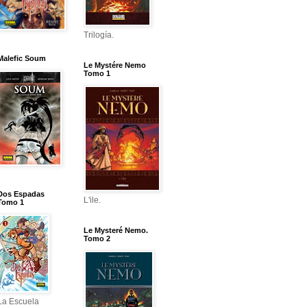
Trilogía.
Malefic Soum
Le Mystére Nemo
Tomo 1
Dos Espadas
L'ile.
Tomo 1
Le Mysteré Nemo.
Tomo 2
La Escuela