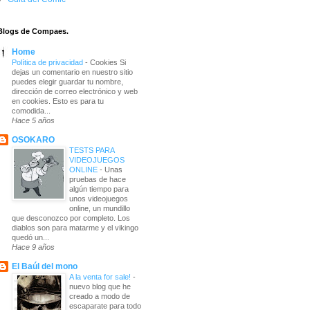
Blogs de Compaes.
Home
Política de privacidad
-
Cookies Si
dejas un comentario en nuestro sitio
puedes elegir guardar tu nombre,
dirección de correo electrónico y web
en cookies. Esto es para tu
comodida...
Hace 5 años
OSOKARO
TESTS PARA
VIDEOJUEGOS
ONLINE
-
Unas
pruebas de hace
algún tiempo para
unos videojuegos
online, un mundillo
que desconozco por completo. Los
diablos son para matarme y el vikingo
quedó un...
Hace 9 años
El Baúl del mono
A la venta for sale!
-
nuevo blog que he
creado a modo de
escaparate para todo