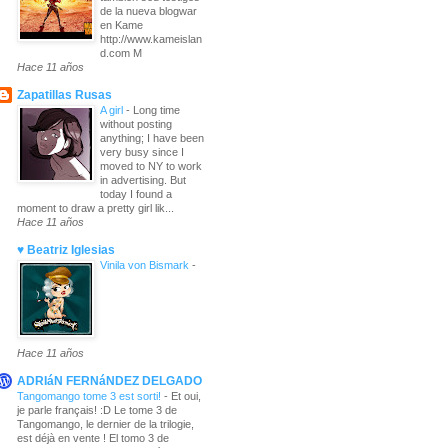
de la nueva blogwar
en Kame
http://www.kameislan
d.com M
Hace 11 años
Zapatillas Rusas
A girl
-
Long time
without posting
anything; I have been
very busy since I
moved to NY to work
in advertising. But
today I found a
moment to draw a pretty girl lik...
Hace 11 años
♥ Beatriz Iglesias
Vinila von Bismark
-
Hace 11 años
ADRIáN FERNáNDEZ DELGADO
Tangomango tome 3 est sorti!
-
Et oui,
je parle français! :D Le tome 3 de
Tangomango, le dernier de la trilogie,
est déjà en vente ! El tomo 3 de