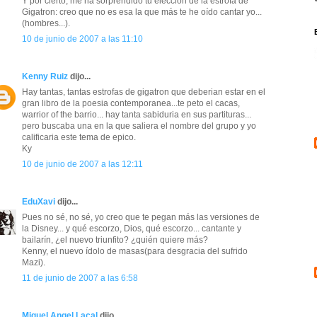
Y por cierto, me ha sorprendido tu elección de la estrofa de
Gigatron: creo que no es esa la que más te he oído cantar yo...
(hombres...).
10 de junio de 2007 a las 11:10
Kenny Ruiz
dijo...
Hay tantas, tantas estrofas de gigatron que deberian estar en el
gran libro de la poesia contemporanea...te peto el cacas,
warrior of the barrio... hay tanta sabiduria en sus partituras...
pero buscaba una en la que saliera el nombre del grupo y yo
calificaria este tema de epico.
Ky
10 de junio de 2007 a las 12:11
EduXavi
dijo...
Pues no sé, no sé, yo creo que te pegan más las versiones de
la Disney... y qué escorzo, Dios, qué escorzo... cantante y
bailarín, ¿el nuevo triunfito? ¿quién quiere más?
Kenny, el nuevo ídolo de masas(para desgracia del sufrido
Mazi).
11 de junio de 2007 a las 6:58
Miguel Angel Lacal
dijo...