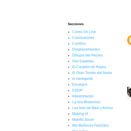
Secciones
Comic On Line
Conclusiones
Currillos
Desplazamientos
Dibujos del Recreo
Dos Espadas.
El Cazador de Rayos.
El Gran Torneo del Molar.
el navegante
Encargos
ESDIP
Interpretando
La Isla Misteriosa
Las tiras de Mazi y Kenny
Making of...
Malefic.Soum
Mis Muñecos Favoritos