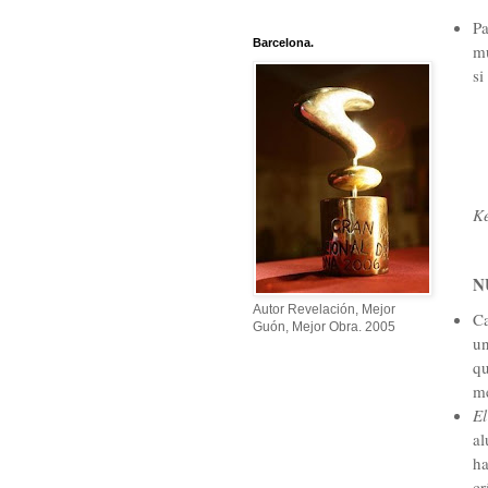
Pa
Barcelona.
mu
si
Ke
N
Autor Revelación, Mejor
Ca
Guón, Mejor Obra. 2005
un
qu
me
El
al
ha
cr