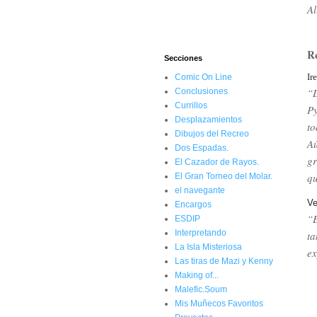
Al
R
Secciones
Ir
Comic On Line
“D
Conclusiones
Currillos
Py
Desplazamientos
to
Dibujos del Recreo
Aú
Dos Espadas.
gr
El Cazador de Rayos.
qu
El Gran Torneo del Molar.
el navegante
Ve
Encargos
“E
ESDIP
Interpretando
ta
La Isla Misteriosa
ex
Las tiras de Mazi y Kenny
Making of...
Malefic.Soum
Mis Muñecos Favoritos