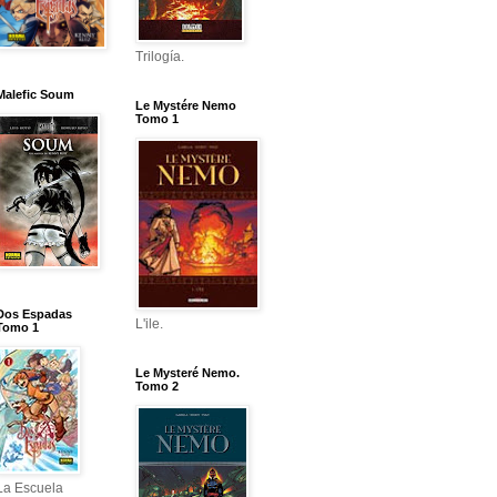
Trilogía.
Malefic Soum
Le Mystére Nemo
Tomo 1
Dos Espadas
L'ile.
Tomo 1
Le Mysteré Nemo.
Tomo 2
La Escuela