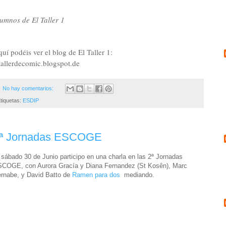
umnos de El Taller 1
uí podéis ver el blog de El Taller 1:
tallerdecomic.blogspot.de
No hay comentarios:
tiquetas:
ESDIP
ª Jornadas ESCOGE
 sábado 30 de Junio participo en una charla en las 2ª Jornadas
COGE, con Aurora Gracía y Diana Fernandez (St Kosên), Marc
rnabe, y David Batto de
Ramen para dos
mediando.