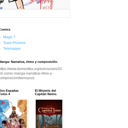
Comics
Magic 7
Team Phoenix
Telemaque
Manga: Narrativa, ritmo y composición.
https://www.domestika.org/es/courses/33
55-comic-manga-narrativa-ritmo-y-
composicion/kennyruiz
Dos Espadas
El Misterio del
Tomo 4
Capitán Nemo.