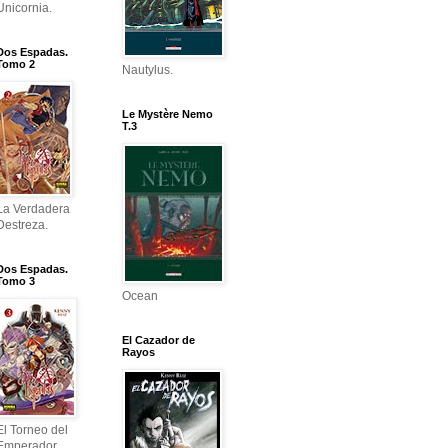
Unicornia.
Dos Espadas.
Tomo 2
Nautylus.
Le Mystère Nemo
T.3
La Verdadera
Destreza.
Dos Espadas.
Tomo 3
Ocean
El Cazador de
Rayos
El Torneo del
Emperador.