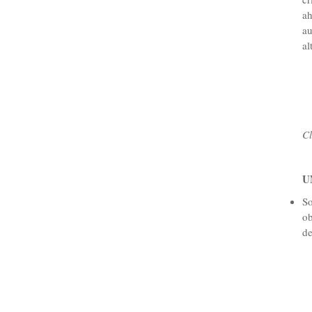
ah
au
al
Cl
U
So
ob
de