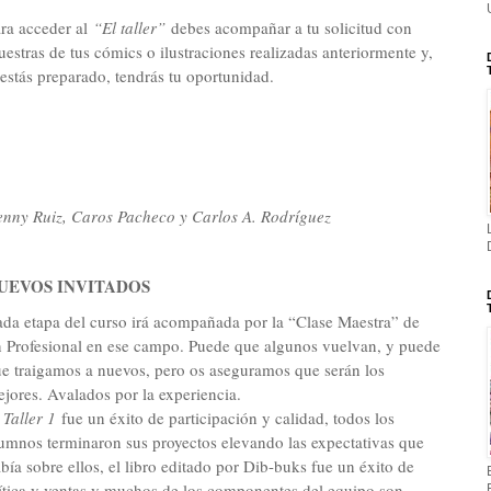
ra acceder al
“El taller”
debes acompañar a tu solicitud con
estras de tus cómics o ilustraciones realizadas anteriormente y,
 estás preparado, tendrás tu oportunidad.
nny Ruiz, Caros Pacheco y Carlos A. Rodríguez
UEVOS INVITADOS
da etapa del curso irá acompañada por la “Clase Maestra” de
 Profesional en ese campo. Puede que algunos vuelvan, y puede
e traigamos a nuevos, pero os aseguramos que serán los
jores. Avalados por la experiencia.
 Taller 1
fue un éxito de participación y calidad, todos los
umnos terminaron sus proyectos elevando las expectativas que
bía sobre ellos, el libro editado por Dib-buks fue un éxito de
ítica y ventas y muchos de los componentes del equipo son