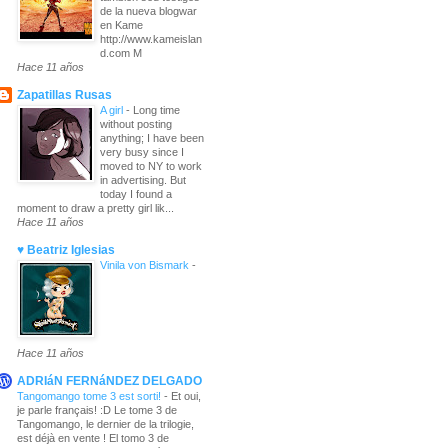
de la nueva blogwar
en Kame
http://www.kameislan
d.com M
Hace 11 años
Zapatillas Rusas
A girl
-
Long time
without posting
anything; I have been
very busy since I
moved to NY to work
in advertising. But
today I found a
moment to draw a pretty girl lik...
Hace 11 años
♥ Beatriz Iglesias
Vinila von Bismark
-
Hace 11 años
ADRIáN FERNáNDEZ DELGADO
Tangomango tome 3 est sorti!
-
Et oui,
je parle français! :D Le tome 3 de
Tangomango, le dernier de la trilogie,
est déjà en vente ! El tomo 3 de