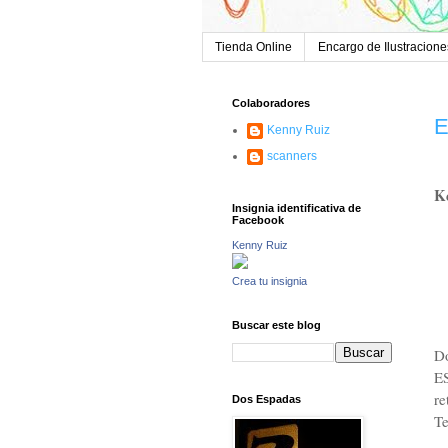
Tienda Online
Encargo de Ilustracione
Colaboradores
E
Kenny Ruiz
scanners
Ke
Insignia identificativa de
Facebook
Kenny Ruiz
Crea tu insignia
Buscar este blog
Do
ES
re
Dos Espadas
T