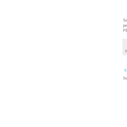
Si
pe
P
E
E
Su