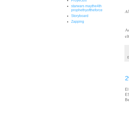
Proyectos
starwars maythe4th
prophethyoftheforce
Al
Storyboard
Zapping
Aq
el
E
2
El
ES
Be