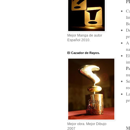
P
Ca
li
Bo
De
pr
Mejor Manga de autor
Español 2010.
A 
na
El Cazador de Rayos.
El
im
P
nu
Se
re
La
pr
Mejor obra. Mejor Dibujo
M
2007