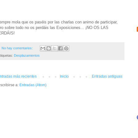
empre mola que os paséis por las charlas con animo de participar,
ro sobre todo no os perdáis las Exposiciones... ¡NO OS LAS
ERDÁIS!
No hay comentarios:
tiquetas:
Desplazamientos
ntradas más recientes
Inicio
Entradas antiguas
scribirse a:
Entradas (Atom)