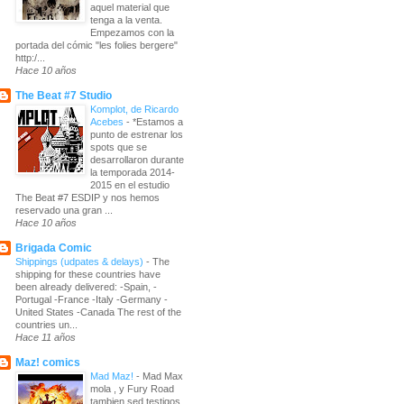
aquel material que
tenga a la venta.
Empezamos con la
portada del cómic "les folies bergere"
http:/...
Hace 10 años
The Beat #7 Studio
Komplot, de Ricardo
Acebes
-
*Estamos a
punto de estrenar los
spots que se
desarrollaron durante
la temporada 2014-
2015 en el estudio
The Beat #7 ESDIP y nos hemos
reservado una gran ...
Hace 10 años
Brigada Comic
Shippings (udpates & delays)
-
The
shipping for these countries have
been already delivered: -Spain, -
Portugal -France -Italy -Germany -
United States -Canada The rest of the
countries un...
Hace 11 años
Maz! comics
Mad Maz!
-
Mad Max
mola , y Fury Road
tambien sed testigos