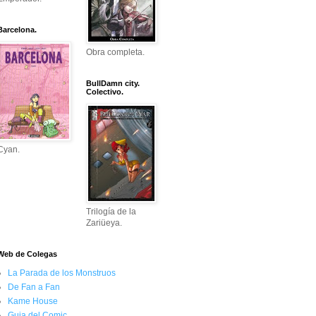
Barcelona.
Obra completa.
BullDamn city.
Colectivo.
Cyan.
Trilogía de la
Zariüeya.
Web de Colegas
La Parada de los Monstruos
De Fan a Fan
Kame House
Guia del Comic