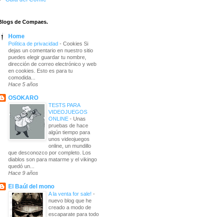
Blogs de Compaes.
Home
Política de privacidad
-
Cookies Si
dejas un comentario en nuestro sitio
puedes elegir guardar tu nombre,
dirección de correo electrónico y web
en cookies. Esto es para tu
comodida...
Hace 5 años
OSOKARO
TESTS PARA
VIDEOJUEGOS
ONLINE
-
Unas
pruebas de hace
algún tiempo para
unos videojuegos
online, un mundillo
que desconozco por completo. Los
diablos son para matarme y el vikingo
quedó un...
Hace 9 años
El Baúl del mono
A la venta for sale!
-
nuevo blog que he
creado a modo de
escaparate para todo