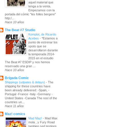
aquel material que
tenga a la venta.
Empezamos con la
portada del cómic "les folies bergere"
http:/...
Hace 10 años
The Beat #7 Studio
Komplot, de Ricardo
Acebes
-
*Estamos a
punto de estrenar los
spots que se
desarrollaron durante
la temporada 2014-
2015 en el estudio
The Beat #7 ESDIP y nos hemos
reservado una gran ...
Hace 10 años
Brigada Comic
Shippings (udpates & delays)
-
The
shipping for these countries have
been already delivered: -Spain, -
Portugal -France -Italy -Germany -
United States -Canada The rest of the
countries un...
Hace 11 años
Maz! comics
Mad Maz!
-
Mad Max
mola , y Fury Road
tambien sed testigos