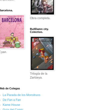
Barcelona.
Obra completa.
BullDamn city.
Colectivo.
Cyan.
Trilogía de la
Zariüeya.
Web de Colegas
La Parada de los Monstruos
De Fan a Fan
Kame House
Guia del Comic