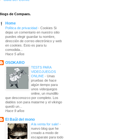
Blogs de Compaes.
Home
Política de privacidad
-
Cookies Si
dejas un comentario en nuestro sitio
puedes elegir guardar tu nombre,
dirección de correo electrónico y web
en cookies. Esto es para tu
comodida...
Hace 5 años
OSOKARO
TESTS PARA
VIDEOJUEGOS
ONLINE
-
Unas
pruebas de hace
algún tiempo para
unos videojuegos
online, un mundillo
que desconozco por completo. Los
diablos son para matarme y el vikingo
quedó un...
Hace 9 años
El Baúl del mono
A la venta for sale!
-
nuevo blog que he
creado a modo de
escaparate para todo