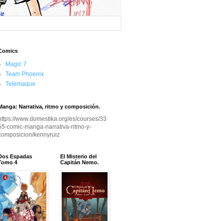
Comics
Magic 7
Team Phoenix
Telemaque
Manga: Narrativa, ritmo y composición.
https://www.domestika.org/es/courses/33
55-comic-manga-narrativa-ritmo-y-
composicion/kennyruiz
Dos Espadas
El Misterio del
Tomo 4
Capitán Nemo.