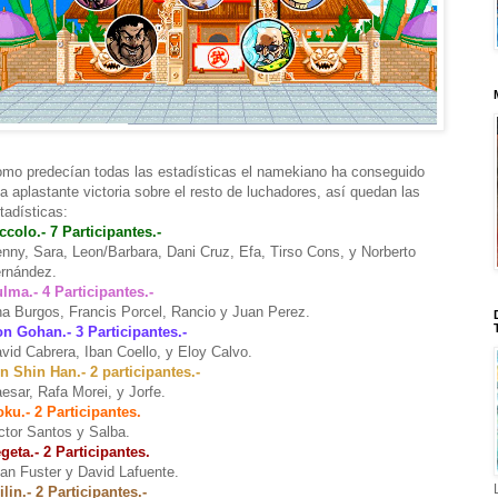
mo predecían todas las estadísticas el namekiano ha conseguido
a aplastante victoria sobre el resto de luchadores, así quedan las
tadísticas:
ccolo.- 7 Participantes.-
nny, Sara, Leon/Barbara, Dani Cruz, Efa, Tirso Cons, y Norberto
rnández.
lma.- 4 Participantes.-
a Burgos, Francis Porcel, Rancio y Juan Perez.
n Gohan.- 3 Participantes.-
vid Cabrera, Iban Coello, y Eloy Calvo.
n Shin Han.- 2 participantes.-
esar, Rafa Morei, y Jorfe.
ku.- 2 Participantes.
ctor Santos y Salba.
geta.- 2 Participantes.
an Fuster y David Lafuente.
ilin.- 2 Participantes.-