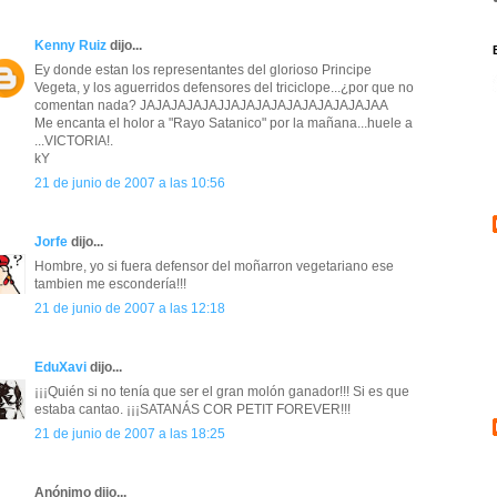
Kenny Ruiz
dijo...
Ey donde estan los representantes del glorioso Principe
Vegeta, y los aguerridos defensores del triciclope...¿por que no
comentan nada? JAJAJAJAJAJJAJAJAJAJAJAJAJAJAJAA
Me encanta el holor a "Rayo Satanico" por la mañana...huele a
...VICTORIA!.
kY
21 de junio de 2007 a las 10:56
Jorfe
dijo...
Hombre, yo si fuera defensor del moñarron vegetariano ese
tambien me escondería!!!
21 de junio de 2007 a las 12:18
EduXavi
dijo...
¡¡¡Quién si no tenía que ser el gran molón ganador!!! Si es que
estaba cantao. ¡¡¡SATANÁS COR PETIT FOREVER!!!
21 de junio de 2007 a las 18:25
Anónimo dijo...