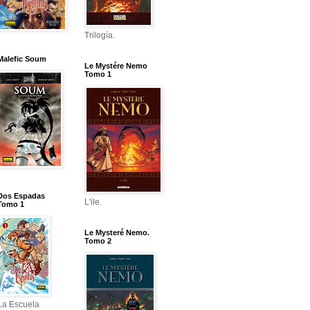
Trilogía.
Malefic Soum
Le Mystére Nemo
Tomo 1
Dos Espadas
L'ile.
Tomo 1
Le Mysteré Nemo.
Tomo 2
La Escuela