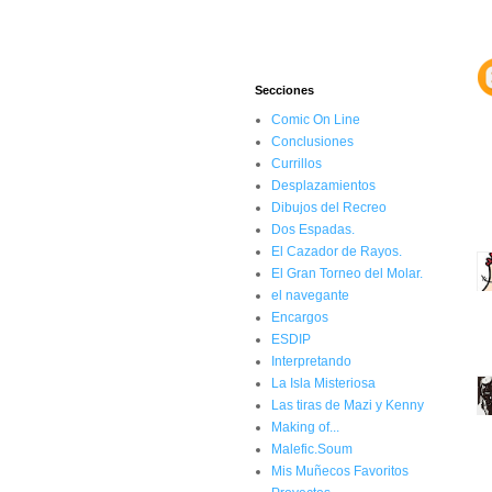
Secciones
Comic On Line
Conclusiones
Currillos
Desplazamientos
Dibujos del Recreo
Dos Espadas.
El Cazador de Rayos.
El Gran Torneo del Molar.
el navegante
Encargos
ESDIP
Interpretando
La Isla Misteriosa
Las tiras de Mazi y Kenny
Making of...
Malefic.Soum
Mis Muñecos Favoritos