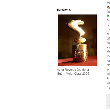
Mi
Mr
Barcelona.
Ju
Ma
Pe
Si
me
si
añ
qu
es
Mu
to
lo
Na
ac
Autor Revelación, Mejor
lo
Guón, Mejor Obra. 2005
Ah
ba
K
E