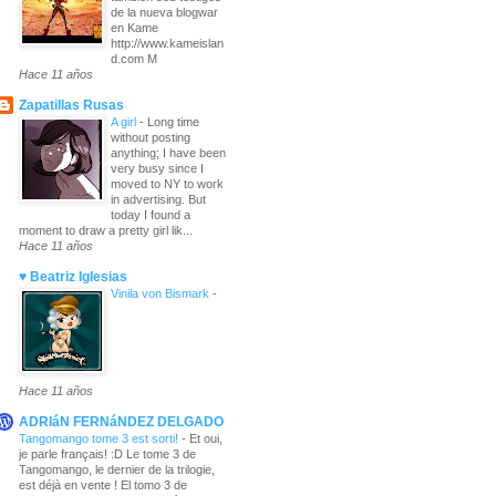
de la nueva blogwar
en Kame
http://www.kameislan
d.com M
Hace 11 años
Zapatillas Rusas
A girl
-
Long time
without posting
anything; I have been
very busy since I
moved to NY to work
in advertising. But
today I found a
moment to draw a pretty girl lik...
Hace 11 años
♥ Beatriz Iglesias
Vinila von Bismark
-
Hace 11 años
ADRIáN FERNáNDEZ DELGADO
Tangomango tome 3 est sorti!
-
Et oui,
je parle français! :D Le tome 3 de
Tangomango, le dernier de la trilogie,
est déjà en vente ! El tomo 3 de