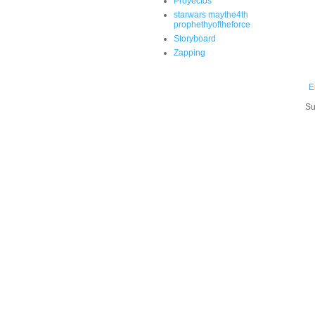
Proyectos
starwars maythe4th
prophethyoftheforce
Storyboard
Zapping
E
Su