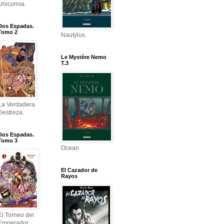
Unicornia.
Dos Espadas.
Tomo 2
Nautylus.
Le Mystère Nemo
T.3
La Verdadera
Destreza.
Dos Espadas.
Tomo 3
Ocean
El Cazador de
Rayos
El Torneo del
Emperador.