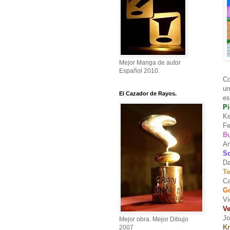
Mejor Manga de autor
Español 2010.
Co
un
El Cazador de Rayos.
es
Pi
Ke
Fe
Bu
An
So
Da
Te
Ca
Go
Vi
Ve
Jo
Mejor obra. Mejor Dibujo
Kr
2007