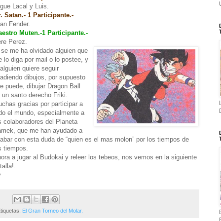
gue Lacal y Luis.
. Satan.- 1 Participante.-
an Fender.
estro Muten.-1 Participante.-
re Perez.
 se me ha olvidado alguien que
 lo diga por mail o lo postee, y
 alguien quiere seguir
adiendo dibujos, por supuesto
e puede, dibujar Dragon Ball
 un santo derecho Friki.
chas gracias por participar a
do el mundo, especialmente a
s colaboradores del Planeta
mek, que me han ayudado a
abar con esta duda de “quien es el mas molon” por los tiempos de
s tiempos.
ora a jugar al Budokai y releer los tebeos, nos vemos en la siguiente
talla!.
y
tiquetas:
El Gran Torneo del Molar.