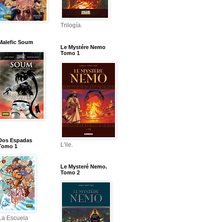
Trilogía.
Malefic Soum
Le Mystére Nemo
Tomo 1
Dos Espadas
L'ile.
Tomo 1
Le Mysteré Nemo.
Tomo 2
La Escuela