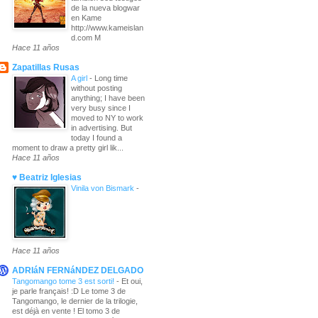
de la nueva blogwar
en Kame
http://www.kameislan
d.com M
Hace 11 años
Zapatillas Rusas
A girl
-
Long time
without posting
anything; I have been
very busy since I
moved to NY to work
in advertising. But
today I found a
moment to draw a pretty girl lik...
Hace 11 años
♥ Beatriz Iglesias
Vinila von Bismark
-
Hace 11 años
ADRIáN FERNáNDEZ DELGADO
Tangomango tome 3 est sorti!
-
Et oui,
je parle français! :D Le tome 3 de
Tangomango, le dernier de la trilogie,
est déjà en vente ! El tomo 3 de