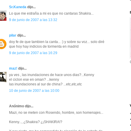
Sr.Kaneda
dijo...
Lo que me estraña a mi es que no cantaras Shakira...
9 de junio de 2007 a las 13:32
pilar
dijo...
doy fe de que tambien la canta... :) y sobre su voz... solo diré
que hoy hay indicios de tormenta en madrid
9 de junio de 2007 a las 16:29
maz!
dijo...
ya ves , las inundaciones de hace unos dias?...Kenny
el ciclon ese en oman? ...kenny
las inundaciones al sur de china? ...etc,etc,etc
10 de junio de 2007 a las 10:00
Anónimo dijo...
Mazi, no se meten con Rosendo, hombre, son homenajes...
Kenny..., ¿Shakira? ¿¡SHAKIRA!?