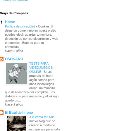
Blogs de Compaes.
Home
Política de privacidad
-
Cookies Si
dejas un comentario en nuestro sitio
puedes elegir guardar tu nombre,
dirección de correo electrónico y web
en cookies. Esto es para tu
comodida...
Hace 5 años
OSOKARO
TESTS PARA
VIDEOJUEGOS
ONLINE
-
Unas
pruebas de hace
algún tiempo para
unos videojuegos
online, un mundillo
que desconozco por completo. Los
diablos son para matarme y el vikingo
quedó un...
Hace 9 años
El Baúl del mono
A la venta for sale!
-
nuevo blog que he
creado a modo de
escaparate para todo