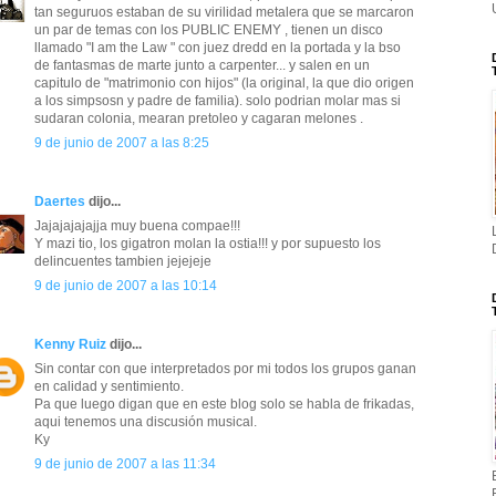
tan seguruos estaban de su virilidad metalera que se marcaron
un par de temas con los PUBLIC ENEMY , tienen un disco
llamado "I am the Law " con juez dredd en la portada y la bso
de fantasmas de marte junto a carpenter... y salen en un
capitulo de "matrimonio con hijos" (la original, la que dio origen
a los simpsosn y padre de familia). solo podrian molar mas si
sudaran colonia, mearan pretoleo y cagaran melones .
9 de junio de 2007 a las 8:25
Daertes
dijo...
Jajajajajajja muy buena compae!!!
Y mazi tio, los gigatron molan la ostia!!! y por supuesto los
delincuentes tambien jejejeje
9 de junio de 2007 a las 10:14
Kenny Ruiz
dijo...
Sin contar con que interpretados por mi todos los grupos ganan
en calidad y sentimiento.
Pa que luego digan que en este blog solo se habla de frikadas,
aqui tenemos una discusión musical.
Ky
9 de junio de 2007 a las 11:34