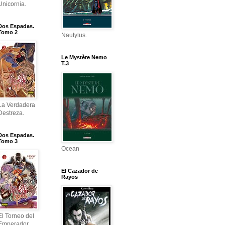
Unicornia.
Dos Espadas.
Tomo 2
Nautylus.
Le Mystère Nemo
T.3
La Verdadera
Destreza.
Dos Espadas.
Tomo 3
Ocean
El Cazador de
Rayos
El Torneo del
Emperador.