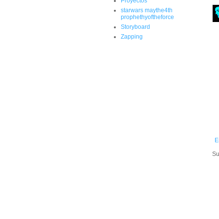
Proyectos
starwars maythe4th
prophethyoftheforce
Storyboard
Zapping
E
Su