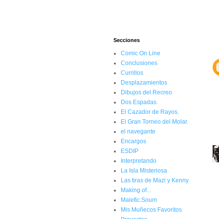
Secciones
Comic On Line
Conclusiones
Currillos
Desplazamientos
Dibujos del Recreo
Dos Espadas.
El Cazador de Rayos.
El Gran Torneo del Molar.
el navegante
Encargos
ESDIP
Interpretando
La Isla Misteriosa
Las tiras de Mazi y Kenny
Making of...
Malefic.Soum
Mis Muñecos Favoritos