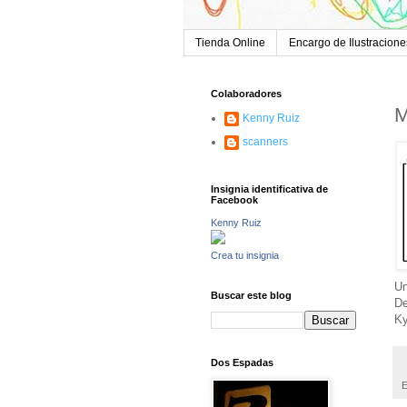
Tienda Online
Encargo de Ilustracione
Colaboradores
M
Kenny Ruiz
scanners
Insignia identificativa de
Facebook
Kenny Ruiz
Crea tu insignia
Un
Buscar este blog
De
K
Dos Espadas
E