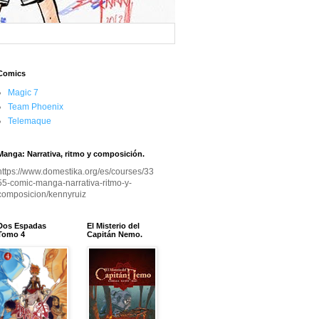
Comics
Magic 7
Team Phoenix
Telemaque
Manga: Narrativa, ritmo y composición.
https://www.domestika.org/es/courses/33
55-comic-manga-narrativa-ritmo-y-
composicion/kennyruiz
Dos Espadas
El Misterio del
Tomo 4
Capitán Nemo.