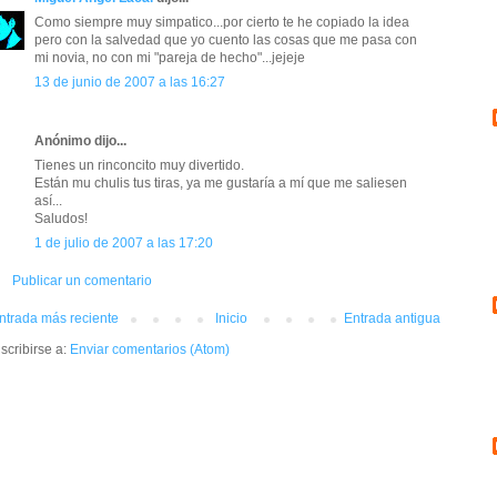
Como siempre muy simpatico...por cierto te he copiado la idea
pero con la salvedad que yo cuento las cosas que me pasa con
mi novia, no con mi "pareja de hecho"...jejeje
13 de junio de 2007 a las 16:27
Anónimo dijo...
Tienes un rinconcito muy divertido.
Están mu chulis tus tiras, ya me gustaría a mí que me saliesen
así...
Saludos!
1 de julio de 2007 a las 17:20
Publicar un comentario
ntrada más reciente
Inicio
Entrada antigua
scribirse a:
Enviar comentarios (Atom)