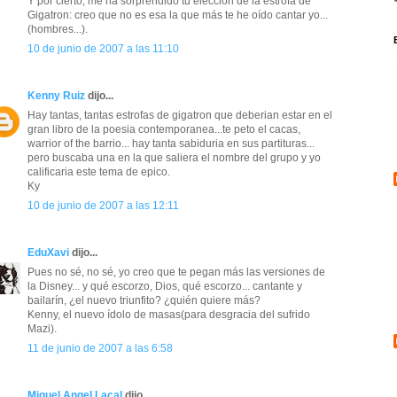
Y por cierto, me ha sorprendido tu elección de la estrofa de
Gigatron: creo que no es esa la que más te he oído cantar yo...
(hombres...).
10 de junio de 2007 a las 11:10
Kenny Ruiz
dijo...
Hay tantas, tantas estrofas de gigatron que deberian estar en el
gran libro de la poesia contemporanea...te peto el cacas,
warrior of the barrio... hay tanta sabiduria en sus partituras...
pero buscaba una en la que saliera el nombre del grupo y yo
calificaria este tema de epico.
Ky
10 de junio de 2007 a las 12:11
EduXavi
dijo...
Pues no sé, no sé, yo creo que te pegan más las versiones de
la Disney... y qué escorzo, Dios, qué escorzo... cantante y
bailarín, ¿el nuevo triunfito? ¿quién quiere más?
Kenny, el nuevo ídolo de masas(para desgracia del sufrido
Mazi).
11 de junio de 2007 a las 6:58
Miguel Angel Lacal
dijo...