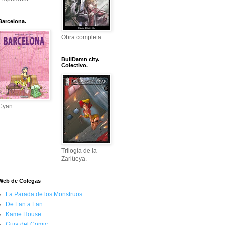
Barcelona.
Obra completa.
BullDamn city.
Colectivo.
Cyan.
Trilogía de la
Zariüeya.
Web de Colegas
La Parada de los Monstruos
De Fan a Fan
Kame House
Guia del Comic