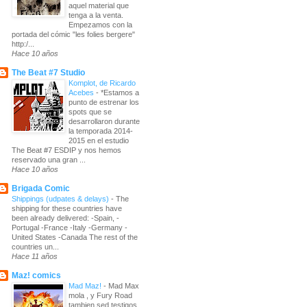
aquel material que
tenga a la venta.
Empezamos con la
portada del cómic "les folies bergere"
http:/...
Hace 10 años
The Beat #7 Studio
Komplot, de Ricardo
Acebes
-
*Estamos a
punto de estrenar los
spots que se
desarrollaron durante
la temporada 2014-
2015 en el estudio
The Beat #7 ESDIP y nos hemos
reservado una gran ...
Hace 10 años
Brigada Comic
Shippings (udpates & delays)
-
The
shipping for these countries have
been already delivered: -Spain, -
Portugal -France -Italy -Germany -
United States -Canada The rest of the
countries un...
Hace 11 años
Maz! comics
Mad Maz!
-
Mad Max
mola , y Fury Road
tambien sed testigos