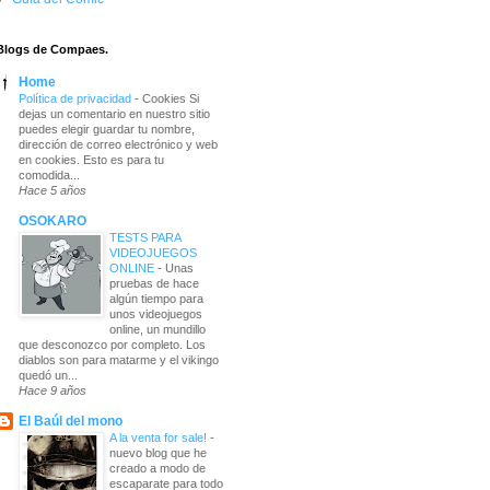
Blogs de Compaes.
Home
Política de privacidad
-
Cookies Si
dejas un comentario en nuestro sitio
puedes elegir guardar tu nombre,
dirección de correo electrónico y web
en cookies. Esto es para tu
comodida...
Hace 5 años
OSOKARO
TESTS PARA
VIDEOJUEGOS
ONLINE
-
Unas
pruebas de hace
algún tiempo para
unos videojuegos
online, un mundillo
que desconozco por completo. Los
diablos son para matarme y el vikingo
quedó un...
Hace 9 años
El Baúl del mono
A la venta for sale!
-
nuevo blog que he
creado a modo de
escaparate para todo