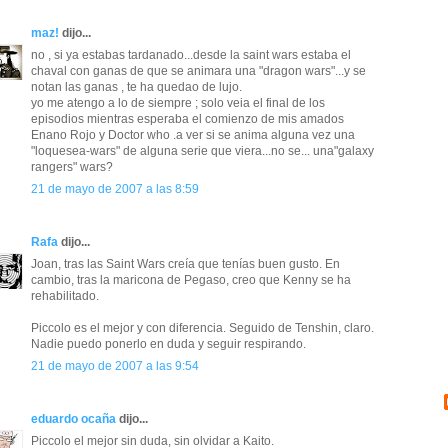
maz!
dijo...
no , si ya estabas tardanado...desde la saint wars estaba el
chaval con ganas de que se animara una "dragon wars"...y se
notan las ganas , te ha quedao de lujo.
yo me atengo a lo de siempre ; solo veia el final de los
episodios mientras esperaba el comienzo de mis amados
Enano Rojo y Doctor who .a ver si se anima alguna vez una
"loquesea-wars" de alguna serie que viera...no se... una"galaxy
rangers" wars?
21 de mayo de 2007 a las 8:59
Rafa
dijo...
Joan, tras las Saint Wars creía que tenías buen gusto. En
cambio, tras la maricona de Pegaso, creo que Kenny se ha
rehabilitado.
Piccolo es el mejor y con diferencia. Seguido de Tenshin, claro.
Nadie puedo ponerlo en duda y seguir respirando.
21 de mayo de 2007 a las 9:54
eduardo ocaña
dijo...
Piccolo el mejor sin duda, sin olvidar a Kaito.