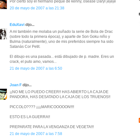
Por cierto soy el hermano peque de kenny, osease Daryl jejeje
20 de mayo de 2007 a las 21:38
EduXavi
dijo...
A mi también me molaba un puñado la serie de Bola de Drac
(sobre todo la primera época), y aparte de Son Goku niño y
Bulma (naturalmente), uno de mis preferidos siempre ha sido
Satanàs Cor Petit.
El dibujo es una pasada... está dibujado de p. madre. Eres un
crack, el puto amo, vamos...
21 de mayo de 2007 a las 6:50
Joan F
dijo...
¡¡NO ME LO PUEDO CREER!! HAS ABIERTO LA CAJA DE
PANDORA, HAS DESATADO LA CAJA DE LOS TRUENOS!!
PICCOLO???? ¡¡¡¡MARICOOOOON!!!!
ESTO ES LA GUERRA!!
PREPARATE PARA LA VENGANZA DE VEGETA!!!
21 de mayo de 2007 a las 7:58