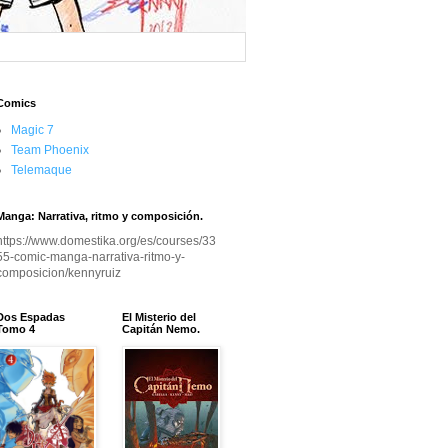
Comics
Magic 7
Team Phoenix
Telemaque
Manga: Narrativa, ritmo y composición.
https://www.domestika.org/es/courses/33
55-comic-manga-narrativa-ritmo-y-
composicion/kennyruiz
Dos Espadas
El Misterio del
Tomo 4
Capitán Nemo.