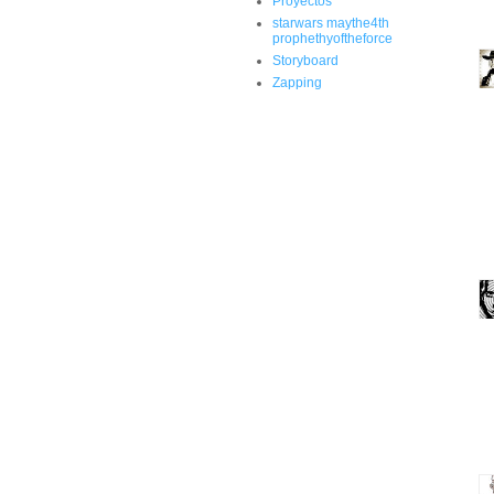
Proyectos
starwars maythe4th
prophethyoftheforce
Storyboard
Zapping