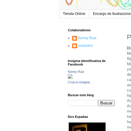
Tienda Online
Encargo de Ilustracione
Colaboradores
P
Kenny Ruiz
scanners
Dr
Me
fl
Insignia identificativa de
Me
Facebook
yo
Kenny Ruiz
de
ca
Crea tu insignia
an
cu
hi
Buscar este blog
Ad
An
me
to
Dos Espadas
hu
nu