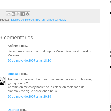
y
tiquetas:
Dibujos del Recreo
,
El Gran Torneo del Molar.
9 comentarios:
Anónimo dijo...
Serás Freak...mira que no dibujar a Mister Satán ni al maestro
Mutenroi...
20 de mayo de 2007 a las 18:10
Ismawell
dijo...
Tio buenisimo este dibujo, se nota que te mola mucho la serie,
¿y a quien no?
Yo tambien me estoy haciendo la coleccion reeiditada de
planeta y me sigue pareciendo brutal.
20 de mayo de 2007 a las 20:39
Daertes
dijo...