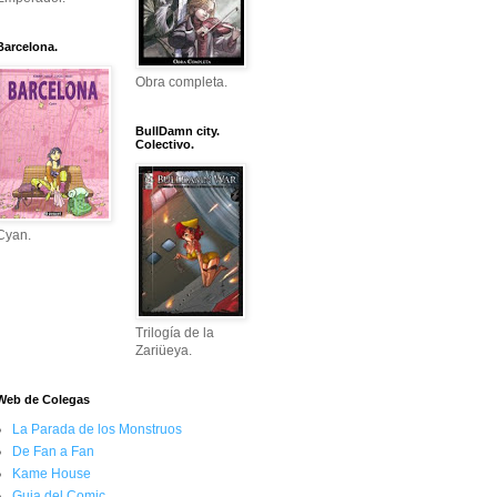
Barcelona.
Obra completa.
BullDamn city.
Colectivo.
Cyan.
Trilogía de la
Zariüeya.
Web de Colegas
La Parada de los Monstruos
De Fan a Fan
Kame House
Guia del Comic