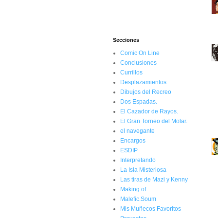
Secciones
Comic On Line
Conclusiones
Currillos
Desplazamientos
Dibujos del Recreo
Dos Espadas.
El Cazador de Rayos.
El Gran Torneo del Molar.
el navegante
Encargos
ESDIP
Interpretando
La Isla Misteriosa
Las tiras de Mazi y Kenny
Making of...
Malefic.Soum
Mis Muñecos Favoritos