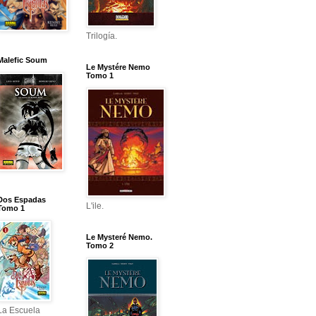
Trilogía.
Malefic Soum
Le Mystére Nemo
Tomo 1
Dos Espadas
L'ile.
Tomo 1
Le Mysteré Nemo.
Tomo 2
La Escuela