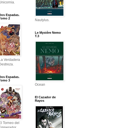
Unicornia.
Dos Espadas.
Tomo 2
Nautylus.
Le Mystère Nemo
T.3
La Verdadera
Destreza.
Dos Espadas.
Tomo 3
Ocean
El Cazador de
Rayos
El Torneo del
Emperador.