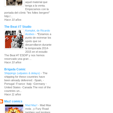
aquel material que
tenga a la venta.
Empezamos con la
portada del cómic "les folies bergere"
http:/...
Hace 10 años
The Beat #7 Studio
Komplot, de Ricardo
Acebes
-
*Estamos a
punto de estrenar los
spots que se
desarrollaron durante
la temporada 2014-
2015 en el estudio
The Beat #7 ESDIP y nos hemos
reservado una gran ...
Hace 10 años
Brigada Comic
Shippings (udpates & delays)
-
The
shipping for these countries have
been already delivered: -Spain, -
Portugal -France -Italy -Germany -
United States -Canada The rest of the
countries un...
Hace 11 años
Maz! comics
Mad Maz!
-
Mad Max
mola , y Fury Road
tambien sed testigos