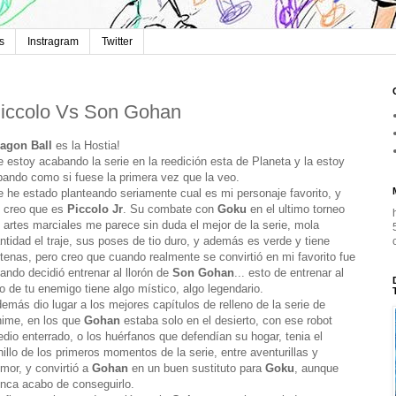
s
Instragram
Twitter
iccolo Vs Son Gohan
agon Ball
es la Hostia!
 estoy acabando la serie en la reedición esta de Planeta y la estoy
ipando como si fuese la primera vez que la veo.
 he estado planteando seriamente cual es mi personaje favorito, y
 creo que es
Piccolo Jr
. Su combate con
Goku
en el ultimo torneo
 artes marciales me parece sin duda el mejor de la serie, mola
ntidad el traje, sus poses de tio duro, y además es verde y tiene
tenas, pero creo que cuando realmente se convirtió en mi favorito fue
ando decidió entrenar al llorón de
Son Gohan
... esto de entrenar al
jo de tu enemigo tiene algo místico, algo legendario.
emás dio lugar a los mejores capítulos de relleno de la serie de
ime, en los que
Gohan
estaba solo en el desierto, con ese robot
dio enterrado, o los huérfanos que defendían su hogar, tenia el
nillo de los primeros momentos de la serie, entre aventurillas y
mor, y convirtió a
Gohan
en un buen sustituto para
Goku
, aunque
nca acabo de conseguirlo.