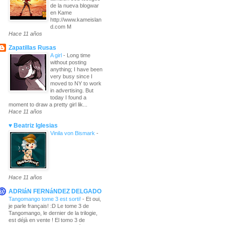
de la nueva blogwar
en Kame
http://www.kameislan
d.com M
Hace 11 años
Zapatillas Rusas
A girl
-
Long time
without posting
anything; I have been
very busy since I
moved to NY to work
in advertising. But
today I found a
moment to draw a pretty girl lik...
Hace 11 años
♥ Beatriz Iglesias
Vinila von Bismark
-
Hace 11 años
ADRIáN FERNáNDEZ DELGADO
Tangomango tome 3 est sorti!
-
Et oui,
je parle français! :D Le tome 3 de
Tangomango, le dernier de la trilogie,
est déjà en vente ! El tomo 3 de