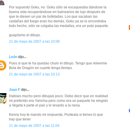
Por supuesto Goku, no. Goku sólo se escaqueaba dándose la
buena vida recuperándose en balnearios de lujo después de
que le diesen un par de bofetadas. Los que sacaban las
castañas del fuego eran los demás, Goku ya se lo encontraba
todo hecho, sólo se colgaba las medallas, era un puto paquete.
guapísimo el dibujo.
21 de mayo de 2007 a las 10:06
León
dijo...
Pues si que te ha quedao chulo el dibujo. Tengo que releerme
Bola de Dragón en cuanto tenga tiempo.
21 de mayo de 2007 a las 10:13
Joan F
dijo...
Hablais mucho pero dibujais poco. Debo decir que en realidad
mi preferido era Yamcha pero como era un paquete he elegido
a Vegeta k parte el pan y le levanto a la nena.
Kenny hoy te mando mi respuesta. Posteala si tienes lo que
hay que tener
21 de mayo de 2007 a las 11:04