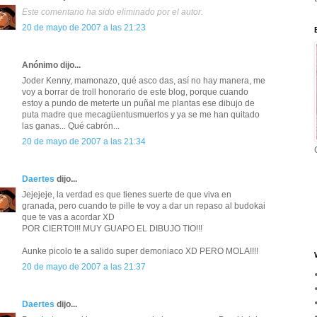
Este comentario ha sido eliminado por el autor.
20 de mayo de 2007 a las 21:23
Anónimo dijo...
Joder Kenny, mamonazo, qué asco das, así no hay manera, me
voy a borrar de troll honorario de este blog, porque cuando
estoy a pundo de meterte un puñal me plantas ese dibujo de
puta madre que mecagüentusmuertos y ya se me han quitado
las ganas... Qué cabrón...
20 de mayo de 2007 a las 21:34
Daertes
dijo...
Jejejeje, la verdad es que tienes suerte de que viva en
granada, pero cuando te pille te voy a dar un repaso al budokai
que te vas a acordar XD
POR CIERTO!!! MUY GUAPO EL DIBUJO TIO!!!
Aunke picolo te a salido super demoniaco XD PERO MOLA!!!!
20 de mayo de 2007 a las 21:37
Daertes
dijo...