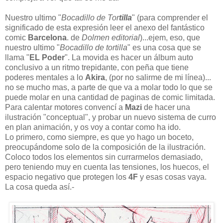
Nuestro ultimo "
Bocadillo de Tor
tilla
" (para comprender el
significado de esta expresión leer el anexo del fantástico
comic
Barcelona
. de
Dolmen editorial
)...ejem, eso, que
nuestro ultimo "
Bocadillo de tortilla
" es una cosa que se
llama "
EL Poder
". La movida es hacer un álbum auto
conclusivo a un ritmo trepidante, con peña que tiene
poderes mentales a lo
Akira
, (por no salirme de mi línea)...
no se mucho mas, a parte de que va a molar todo lo que se
puede molar en una cantidad de paginas de comic limitada.
Para calentar motores convencí a
Mazi
de hacer una
ilustración "conceptual", y probar un nuevo sistema de curro
en plan animación, y os voy a contar como ha ido.
Lo primero, como siempre, es que yo hago un boceto,
preocupándome solo de la composición de la ilustración.
Coloco todos los elementos sin currarmelos demasiado,
pero teniendo muy en cuenta las tensiones, los huecos, el
espacio negativo que protegen los
4F
y esas cosas vaya.
La cosa queda así.-