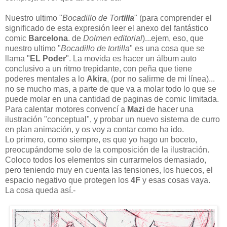
Nuestro ultimo "
Bocadillo de Tor
tilla
" (para comprender el
significado de esta expresión leer el anexo del fantástico
comic
Barcelona
. de
Dolmen editorial
)...ejem, eso, que
nuestro ultimo "
Bocadillo de tortilla
" es una cosa que se
llama "
EL Poder
". La movida es hacer un álbum auto
conclusivo a un ritmo trepidante, con peña que tiene
poderes mentales a lo
Akira
, (por no salirme de mi línea)...
no se mucho mas, a parte de que va a molar todo lo que se
puede molar en una cantidad de paginas de comic limitada.
Para calentar motores convencí a
Mazi
de hacer una
ilustración "conceptual", y probar un nuevo sistema de curro
en plan animación, y os voy a contar como ha ido.
Lo primero, como siempre, es que yo hago un boceto,
preocupándome solo de la composición de la ilustración.
Coloco todos los elementos sin currarmelos demasiado,
pero teniendo muy en cuenta las tensiones, los huecos, el
espacio negativo que protegen los
4F
y esas cosas vaya.
La cosa queda así.-