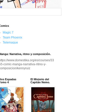
Comics
Magic 7
Team Phoenix
Telemaque
Manga: Narrativa, ritmo y composición.
https://www.domestika.org/es/courses/33
55-comic-manga-narrativa-ritmo-y-
composicion/kennyruiz
Dos Espadas
El Misterio del
Tomo 4
Capitán Nemo.