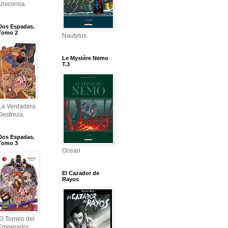
Unicornia.
Dos Espadas.
Tomo 2
Nautylus.
Le Mystère Nemo
T.3
La Verdadera
Destreza.
Dos Espadas.
Tomo 3
Ocean
El Cazador de
Rayos
El Torneo del
Emperador.