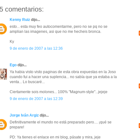
5 comentarios:
Kenny Ruiz
dijo...
esto... esta muy feo autocomentarme, pero no se pq no se
amplian las imagenes, asi que no me hecheis bronca.
Ky
9 de enero de 2007 a las 12:36
Ego
dijo...
Ya habia visto visto paginas de esta obra expuestas en la Joso
cuando fui a hacer una suplencia... no sabía que ya estaba a la
venta... Lo buscaré...
Ciertamente sois molones... 100% "Magnum-style"...jejeje
9 de enero de 2007 a las 12:39
Jorge Iván Argiz
dijo...
Definitivamente el mundo no está preparado pero.... ¡qué se
prepare!
PD: Ya tienes el enlace en mi blog, pásate y mira, jeje