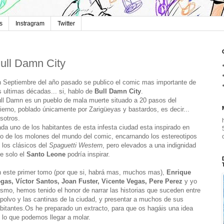
s
Instragram
Twitter
ull Damn City
 Septiembre del año pasado se publico el comic mas importante de
s ultimas décadas... si, hablo de
Bull Damn City
.
ll Damn es un pueblo de mala muerte situado a 20 pasos del
fierno, poblado únicamente por Zarigüeyas y bastardos, es decir...
sotros.
da uno de los habitantes de esta infesta ciudad esta inspirado en
o de los molones del mundo del comic, encarnando los estereotipos
 los clásicos del
Spaguetti Western
, pero elevados a una indignidad
e solo el
Santo Leone
podría inspirar.
 este primer tomo (por que si, habrá mas, muchos mas),
Enrique
gas, Víctor Santos, Joan Fuster, Vicente Vegas, Pere Perez
y yo
smo, hemos tenido el honor de narrar las historias que suceden entre
 polvo y las cantinas de la ciudad, y presentar a muchos de sus
bitantes.Os he preparado un extracto, para que os hagáis una idea
 lo que podemos llegar a molar.