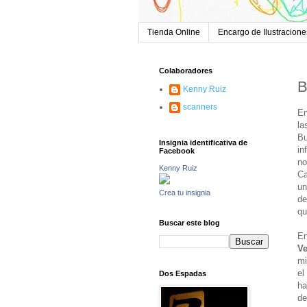
Tienda Online
Encargo de Ilustracione
Colaboradores
B
Kenny Ruiz
scanners
En
la
Bu
Insignia identificativa de
in
Facebook
no
Kenny Ruiz
Ca
un
Crea tu insignia
de
qu
Buscar este blog
En
Ve
mi
el
Dos Espadas
ha
de