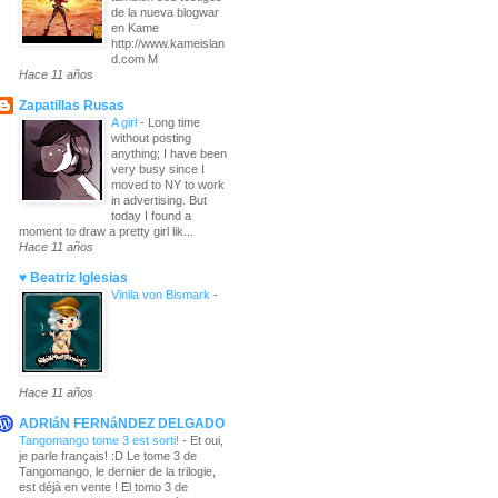
de la nueva blogwar
en Kame
http://www.kameislan
d.com M
Hace 11 años
Zapatillas Rusas
A girl
-
Long time
without posting
anything; I have been
very busy since I
moved to NY to work
in advertising. But
today I found a
moment to draw a pretty girl lik...
Hace 11 años
♥ Beatriz Iglesias
Vinila von Bismark
-
Hace 11 años
ADRIáN FERNáNDEZ DELGADO
Tangomango tome 3 est sorti!
-
Et oui,
je parle français! :D Le tome 3 de
Tangomango, le dernier de la trilogie,
est déjà en vente ! El tomo 3 de