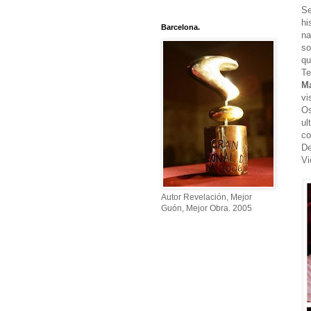
Se
hi
Barcelona.
na
so
qu
Te
M
vi
Os
ul
co
De
Vi
Autor Revelación, Mejor
Guón, Mejor Obra. 2005