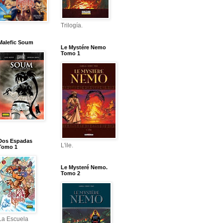
Trilogía.
Malefic Soum
Le Mystére Nemo
Tomo 1
Dos Espadas
L'ile.
Tomo 1
Le Mysteré Nemo.
Tomo 2
La Escuela