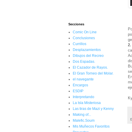
Secciones
Po
Comic On Line
po
Conclusiones
ge
Currillos
2.
Desplazamientos
ca
Ad
Dibujos del Recreo
di
Dos Espadas.
Bu
El Cazador de Rayos.
se
El Gran Torneo del Molar.
En
el navegante
mo
Encargos
ej
ESDIP
Interpretando
K
La Isla Misteriosa
Las tiras de Mazi y Kenny
Making of...
E
Malefic.Soum
Mis Muñecos Favoritos