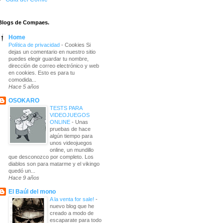
Blogs de Compaes.
Home
Política de privacidad
-
Cookies Si
dejas un comentario en nuestro sitio
puedes elegir guardar tu nombre,
dirección de correo electrónico y web
en cookies. Esto es para tu
comodida...
Hace 5 años
OSOKARO
TESTS PARA
VIDEOJUEGOS
ONLINE
-
Unas
pruebas de hace
algún tiempo para
unos videojuegos
online, un mundillo
que desconozco por completo. Los
diablos son para matarme y el vikingo
quedó un...
Hace 9 años
El Baúl del mono
A la venta for sale!
-
nuevo blog que he
creado a modo de
escaparate para todo