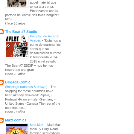
aquel material que
tenga a la venta.
Empezamos con la
portada del cómic "les folies bergere"
http:/...
Hace 10 años
The Beat #7 Studio
Komplot, de Ricardo
Acebes
-
*Estamos a
punto de estrenar los
spots que se
desarrollaron durante
la temporada 2014-
2015 en el estudio
The Beat #7 ESDIP y nos hemos
reservado una gran ...
Hace 10 años
Brigada Comic
Shippings (udpates & delays)
-
The
shipping for these countries have
been already delivered: -Spain, -
Portugal -France -Italy -Germany -
United States -Canada The rest of the
countries un...
Hace 11 años
Maz! comics
Mad Maz!
-
Mad Max
mola , y Fury Road
tambien sed testigos