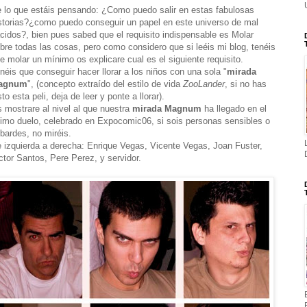
 lo que estáis pensando: ¿Como puedo salir en estas fabulosas
storias?¿como puedo conseguir un papel en este universo de mal
cidos?, bien pues sabed que el requisito indispensable es Molar
bre todas las cosas, pero como considero que si leéis mi blog, tenéis
e molar un mínimo os explicare cual es el siguiente requisito.
néis que conseguir hacer llorar a los niños con una sola "
mirada
agnum
", (concepto extraído del estilo de vida
ZooLander
, si no has
sto esta peli, deja de leer y ponte a llorar).
 mostrare al nivel al que nuestra
mirada Magnum
ha llegado en el
timo duelo, celebrado en Expocomic06, si sois personas sensibles o
bardes, no miréis.
 izquierda a derecha: Enrique Vegas, Vicente Vegas, Joan Fuster,
ctor Santos, Pere Perez, y servidor.