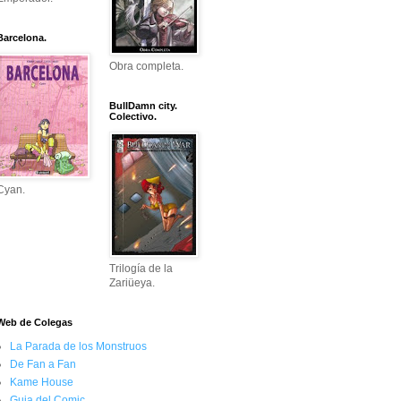
Barcelona.
Obra completa.
BullDamn city.
Colectivo.
Cyan.
Trilogía de la
Zariüeya.
Web de Colegas
La Parada de los Monstruos
De Fan a Fan
Kame House
Guia del Comic