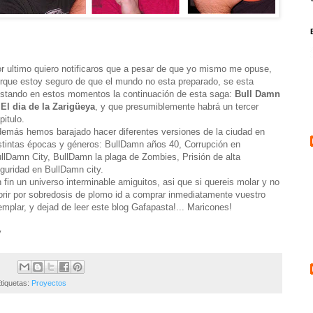
r ultimo quiero notificaros que a pesar de que yo mismo me opuse,
rque estoy seguro de que el mundo no esta preparado, se esta
stando en estos momentos la continuación de esta saga:
Bull Damn
 El dia de la Zarigüeya
, y que presumiblemente habrá un tercer
pitulo.
emás hemos barajado hacer diferentes versiones de la ciudad en
stintas épocas y géneros: BullDamn años 40, Corrupción en
llDamn City, BullDamn la plaga de Zombies, Prisión de alta
guridad en BullDamn city.
 fin un universo interminable amiguitos, asi que si quereis molar y no
rir por sobredosis de plomo id a comprar inmediatamente vuestro
emplar, y dejad de leer este blog Gafapasta!... Maricones!
y
tiquetas:
Proyectos