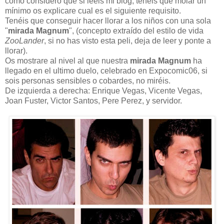
como considero que si leéis mi blog, tenéis que molar un
mínimo os explicare cual es el siguiente requisito.
Tenéis que conseguir hacer llorar a los niños con una sola
"
mirada Magnum
", (concepto extraído del estilo de vida
ZooLander
, si no has visto esta peli, deja de leer y ponte a
llorar).
Os mostrare al nivel al que nuestra
mirada Magnum
ha
llegado en el ultimo duelo, celebrado en Expocomic06, si
sois personas sensibles o cobardes, no miréis.
De izquierda a derecha: Enrique Vegas, Vicente Vegas,
Joan Fuster, Victor Santos, Pere Perez, y servidor.