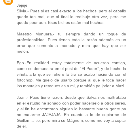
Jejeje
Silvia.- Pues si es casi exacto a los hechos, pero el caballo
quedo tan mal, que al final lo redibuje otra vez, pero me
quedo peor aun. Esos bichos están mal hechos.
Maestro Munuera.- tu siempre dando un toque de
profesionalidad. Pues tienes toda la razón además es un
error que comento a menudo y mira que hay que ser
melón.
Ego.-En realidad estoy totalmente de acuerdo contigo,
como se demuestra en el post de “El Poder”, y de hecho la
viñeta a la que se refiere la tira se acabo haciendo con el
fotochop. Me quejo de usarlo porque al que le toca hacer
los montajes y retoques es a mi, y también pa joder a Mazi.
Joan.- Pues tiene razon, desde que Salva nos maltrataba
en el estudio he soñado con poder hacérselo a otros seres,
y al fin he encontrado alguien lo bastante buena gente pa
no matarme JAJAJAJA. En cuanto a lo de copiarme de
Guillem... tio, pero mira su Mágnum, como me voy a copiar
de el.