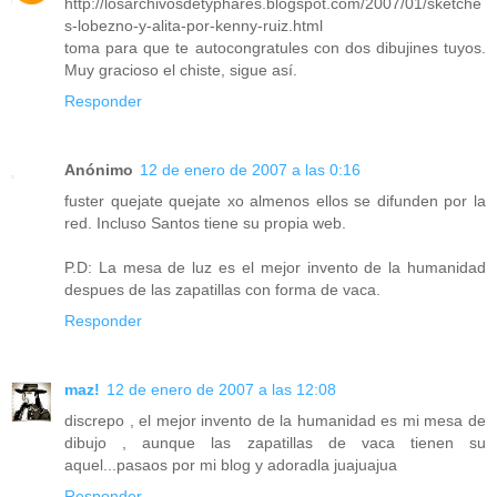
http://losarchivosdetyphares.blogspot.com/2007/01/sketche
s-lobezno-y-alita-por-kenny-ruiz.html
toma para que te autocongratules con dos dibujines tuyos.
Muy gracioso el chiste, sigue así.
Responder
Anónimo
12 de enero de 2007 a las 0:16
fuster quejate quejate xo almenos ellos se difunden por la
red. Incluso Santos tiene su propia web.
P.D: La mesa de luz es el mejor invento de la humanidad
despues de las zapatillas con forma de vaca.
Responder
maz!
12 de enero de 2007 a las 12:08
discrepo , el mejor invento de la humanidad es mi mesa de
dibujo , aunque las zapatillas de vaca tienen su
aquel...pasaos por mi blog y adoradla juajuajua
Responder