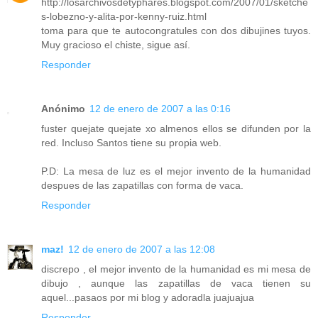
http://losarchivosdetyphares.blogspot.com/2007/01/sketche
s-lobezno-y-alita-por-kenny-ruiz.html
toma para que te autocongratules con dos dibujines tuyos.
Muy gracioso el chiste, sigue así.
Responder
Anónimo
12 de enero de 2007 a las 0:16
fuster quejate quejate xo almenos ellos se difunden por la
red. Incluso Santos tiene su propia web.
P.D: La mesa de luz es el mejor invento de la humanidad
despues de las zapatillas con forma de vaca.
Responder
maz!
12 de enero de 2007 a las 12:08
discrepo , el mejor invento de la humanidad es mi mesa de
dibujo , aunque las zapatillas de vaca tienen su
aquel...pasaos por mi blog y adoradla juajuajua
Responder