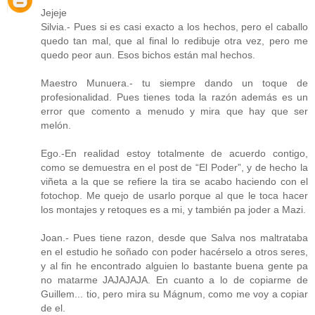
Jejeje
Silvia.- Pues si es casi exacto a los hechos, pero el caballo
quedo tan mal, que al final lo redibuje otra vez, pero me
quedo peor aun. Esos bichos están mal hechos.
Maestro Munuera.- tu siempre dando un toque de
profesionalidad. Pues tienes toda la razón además es un
error que comento a menudo y mira que hay que ser
melón.
Ego.-En realidad estoy totalmente de acuerdo contigo,
como se demuestra en el post de “El Poder”, y de hecho la
viñeta a la que se refiere la tira se acabo haciendo con el
fotochop. Me quejo de usarlo porque al que le toca hacer
los montajes y retoques es a mi, y también pa joder a Mazi.
Joan.- Pues tiene razon, desde que Salva nos maltrataba
en el estudio he soñado con poder hacérselo a otros seres,
y al fin he encontrado alguien lo bastante buena gente pa
no matarme JAJAJAJA. En cuanto a lo de copiarme de
Guillem... tio, pero mira su Mágnum, como me voy a copiar
de el.