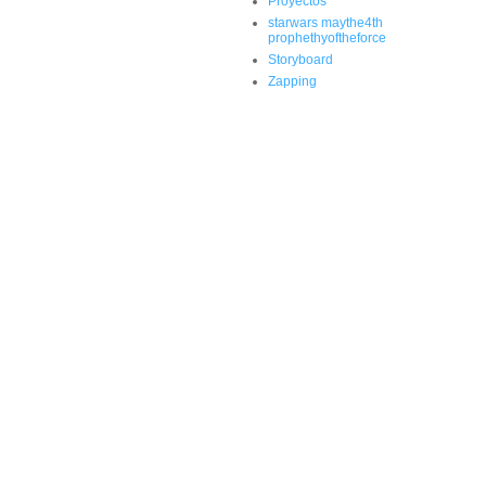
Proyectos
starwars maythe4th
prophethyoftheforce
Storyboard
Zapping