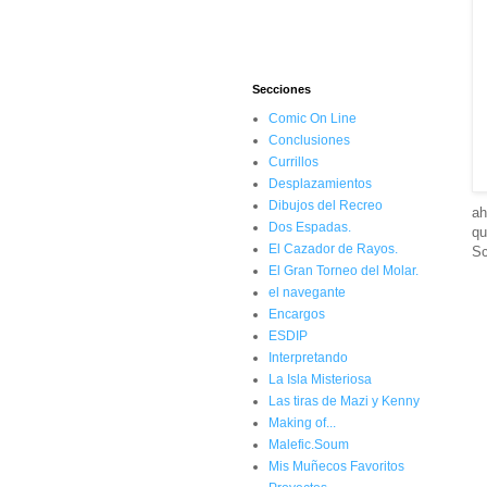
Secciones
Comic On Line
Conclusiones
Currillos
Desplazamientos
Dibujos del Recreo
ah
Dos Espadas.
qu
El Cazador de Rayos.
Sc
El Gran Torneo del Molar.
el navegante
Encargos
ESDIP
Interpretando
La Isla Misteriosa
Las tiras de Mazi y Kenny
Making of...
Malefic.Soum
Mis Muñecos Favoritos