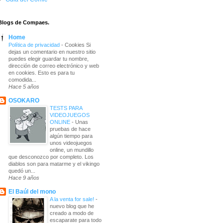
Blogs de Compaes.
Home
Política de privacidad
-
Cookies Si
dejas un comentario en nuestro sitio
puedes elegir guardar tu nombre,
dirección de correo electrónico y web
en cookies. Esto es para tu
comodida...
Hace 5 años
OSOKARO
TESTS PARA
VIDEOJUEGOS
ONLINE
-
Unas
pruebas de hace
algún tiempo para
unos videojuegos
online, un mundillo
que desconozco por completo. Los
diablos son para matarme y el vikingo
quedó un...
Hace 9 años
El Baúl del mono
A la venta for sale!
-
nuevo blog que he
creado a modo de
escaparate para todo