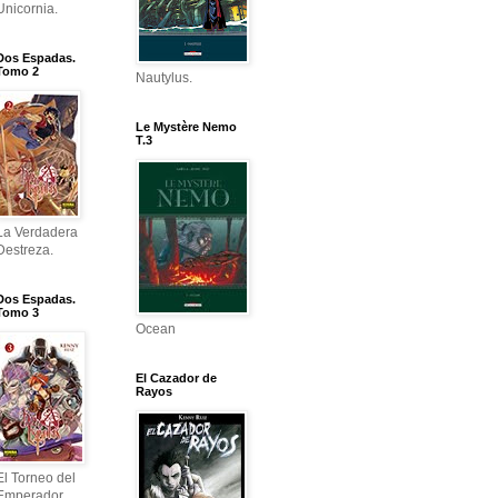
Unicornia.
Dos Espadas.
Tomo 2
Nautylus.
Le Mystère Nemo
T.3
La Verdadera
Destreza.
Dos Espadas.
Tomo 3
Ocean
El Cazador de
Rayos
El Torneo del
Emperador.