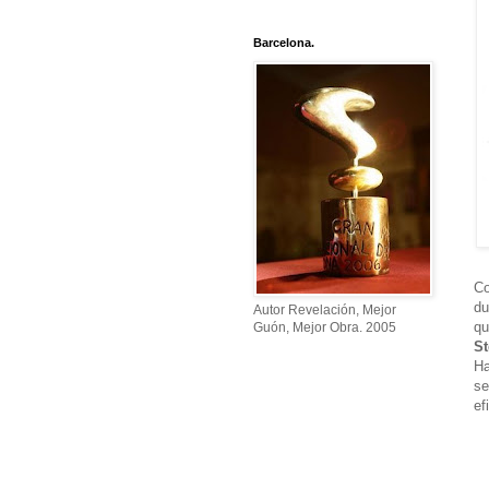
Barcelona.
Co
du
Autor Revelación, Mejor
qu
Guón, Mejor Obra. 2005
St
Ha
se
ef