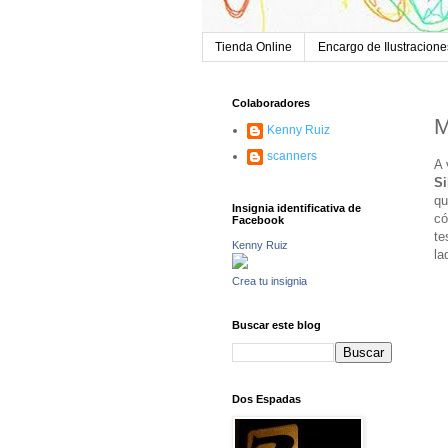
Tienda Online
Encargo de Ilustracione
Colaboradores
M
Kenny Ruiz
scanners
A 
Si
qu
Insignia identificativa de
có
Facebook
te
Kenny Ruiz
la
Crea tu insignia
Buscar este blog
Dos Espadas