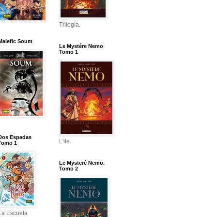
Trilogía.
Malefic Soum
Le Mystére Nemo
Tomo 1
Dos Espadas
L'ile.
Tomo 1
Le Mysteré Nemo.
Tomo 2
La Escuela