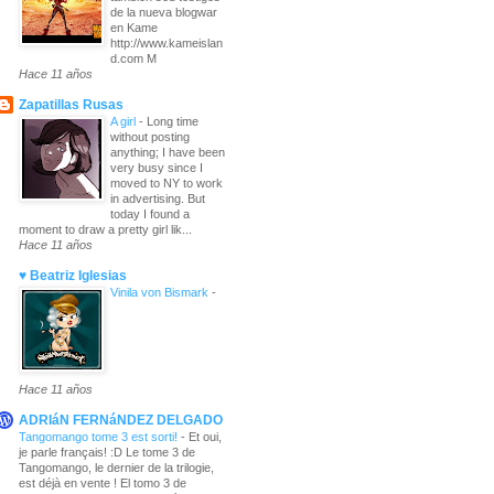
de la nueva blogwar
en Kame
http://www.kameislan
d.com M
Hace 11 años
Zapatillas Rusas
A girl
-
Long time
without posting
anything; I have been
very busy since I
moved to NY to work
in advertising. But
today I found a
moment to draw a pretty girl lik...
Hace 11 años
♥ Beatriz Iglesias
Vinila von Bismark
-
Hace 11 años
ADRIáN FERNáNDEZ DELGADO
Tangomango tome 3 est sorti!
-
Et oui,
je parle français! :D Le tome 3 de
Tangomango, le dernier de la trilogie,
est déjà en vente ! El tomo 3 de