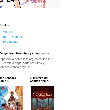
Comics
Magic 7
Team Phoenix
Telemaque
Manga: Narrativa, ritmo y composición.
https://www.domestika.org/es/courses/33
55-comic-manga-narrativa-ritmo-y-
composicion/kennyruiz
Dos Espadas
El Misterio del
Tomo 4
Capitán Nemo.