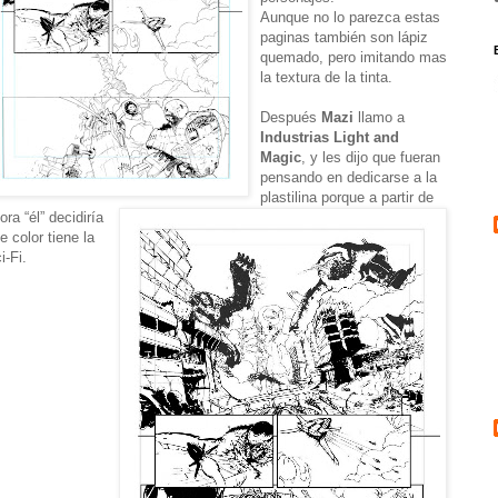
Aunque no lo parezca estas
paginas también son lápiz
quemado, pero imitando mas
la textura de la tinta.
Después
Mazi
llamo a
Industrias Light and
Magic
, y les dijo que fueran
pensando en dedicarse a la
plastilina porque a partir de
ora “él” decidiría
e color tiene la
i-Fi.