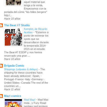
aquel material que
tenga a la venta.
Empezamos con la
portada del cómic "les folies bergere"
http:/...
Hace 10 años
The Beat #7 Studio
Komplot, de Ricardo
Acebes
-
*Estamos a
punto de estrenar los
spots que se
desarrollaron durante
la temporada 2014-
2015 en el estudio
The Beat #7 ESDIP y nos hemos
reservado una gran ...
Hace 10 años
Brigada Comic
Shippings (udpates & delays)
-
The
shipping for these countries have
been already delivered: -Spain, -
Portugal -France -Italy -Germany -
United States -Canada The rest of the
countries un...
Hace 11 años
Maz! comics
Mad Maz!
-
Mad Max
mola , y Fury Road
tambien sed testigos