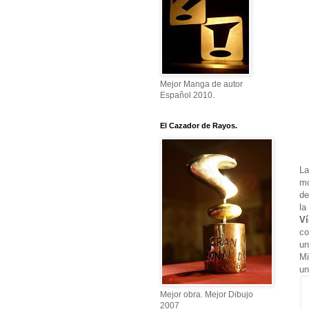
Mejor Manga de autor
Español 2010.
El Cazador de Rayos.
La
mo
de
la
Ví
c
un
Mi
un
Mejor obra. Mejor Dibujo
2007