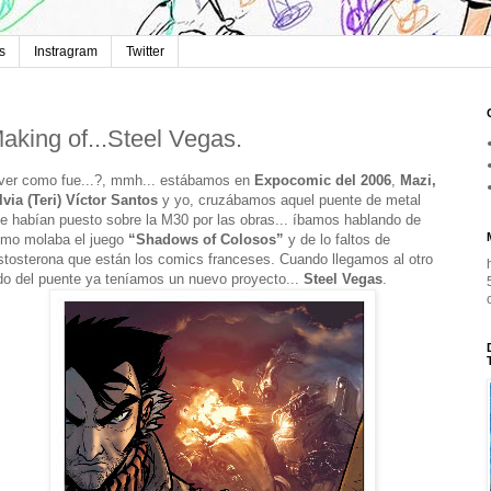
s
Instragram
Twitter
aking of...Steel Vegas.
ver como fue...?, mmh... estábamos en
Expocomic del 2006
,
Mazi,
lvia (Teri) Víctor Santos
y yo, cruzábamos aquel puente de metal
e habían puesto sobre la M30 por las obras... íbamos hablando de
mo molaba el juego
“Shadows of Colosos”
y de lo faltos de
stosterona que están los comics franceses. Cuando llegamos al otro
do del puente ya teníamos un nuevo proyecto...
Steel Vegas
.