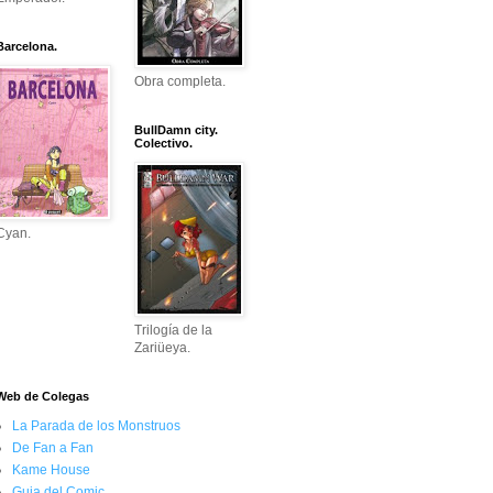
Barcelona.
Obra completa.
BullDamn city.
Colectivo.
Cyan.
Trilogía de la
Zariüeya.
Web de Colegas
La Parada de los Monstruos
De Fan a Fan
Kame House
Guia del Comic