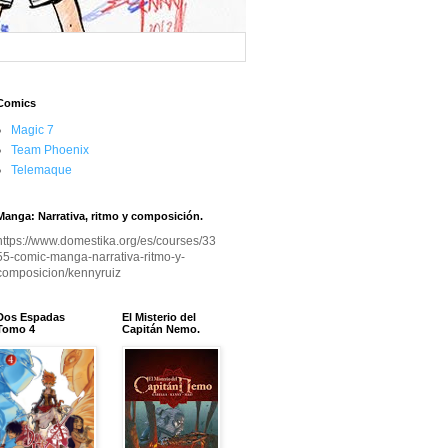
Comics
Magic 7
Team Phoenix
Telemaque
Manga: Narrativa, ritmo y composición.
https://www.domestika.org/es/courses/33
55-comic-manga-narrativa-ritmo-y-
composicion/kennyruiz
Dos Espadas
El Misterio del
Tomo 4
Capitán Nemo.