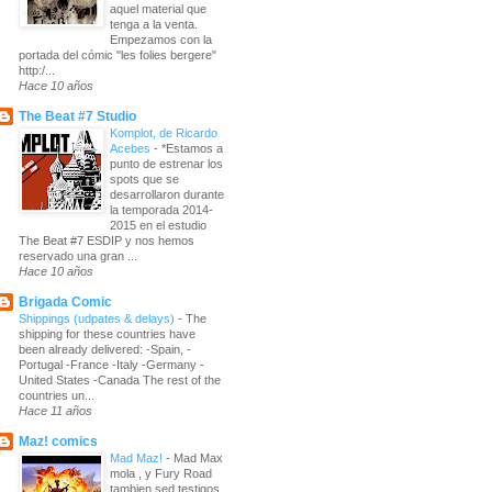
aquel material que
tenga a la venta.
Empezamos con la
portada del cómic "les folies bergere"
http:/...
Hace 10 años
The Beat #7 Studio
Komplot, de Ricardo
Acebes
-
*Estamos a
punto de estrenar los
spots que se
desarrollaron durante
la temporada 2014-
2015 en el estudio
The Beat #7 ESDIP y nos hemos
reservado una gran ...
Hace 10 años
Brigada Comic
Shippings (udpates & delays)
-
The
shipping for these countries have
been already delivered: -Spain, -
Portugal -France -Italy -Germany -
United States -Canada The rest of the
countries un...
Hace 11 años
Maz! comics
Mad Maz!
-
Mad Max
mola , y Fury Road
tambien sed testigos