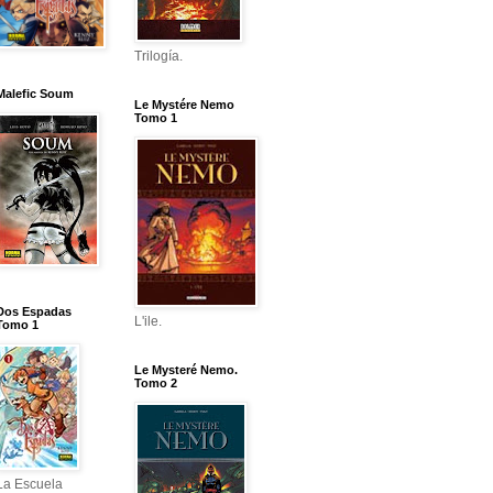
Trilogía.
Malefic Soum
Le Mystére Nemo
Tomo 1
Dos Espadas
L'ile.
Tomo 1
Le Mysteré Nemo.
Tomo 2
La Escuela