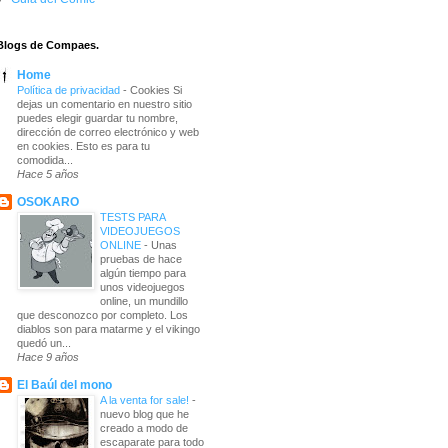
Blogs de Compaes.
Home
Política de privacidad
-
Cookies Si
dejas un comentario en nuestro sitio
puedes elegir guardar tu nombre,
dirección de correo electrónico y web
en cookies. Esto es para tu
comodida...
Hace 5 años
OSOKARO
TESTS PARA
VIDEOJUEGOS
ONLINE
-
Unas
pruebas de hace
algún tiempo para
unos videojuegos
online, un mundillo
que desconozco por completo. Los
diablos son para matarme y el vikingo
quedó un...
Hace 9 años
El Baúl del mono
A la venta for sale!
-
nuevo blog que he
creado a modo de
escaparate para todo