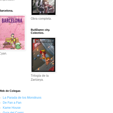
Barcelona.
Obra completa.
BullDamn city.
Colectivo.
Cyan.
Trilogía de la
Zariüeya.
Web de Colegas
La Parada de los Monstruos
De Fan a Fan
Kame House
Guia del Comic