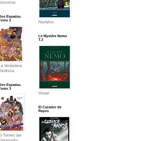
Unicornia.
Dos Espadas.
Tomo 2
Nautylus.
Le Mystère Nemo
T.3
La Verdadera
Destreza.
Dos Espadas.
Tomo 3
Ocean
El Cazador de
Rayos
El Torneo del
Emperador.