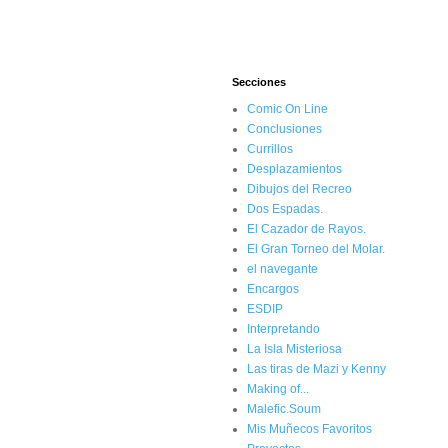
Secciones
Comic On Line
Conclusiones
Currillos
Desplazamientos
Dibujos del Recreo
Dos Espadas.
El Cazador de Rayos.
El Gran Torneo del Molar.
el navegante
Encargos
ESDIP
Interpretando
La Isla Misteriosa
Las tiras de Mazi y Kenny
Making of...
Malefic.Soum
Mis Muñecos Favoritos