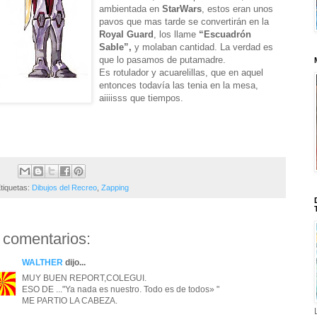
ambientada en
StarWars
, estos eran unos
pavos que mas tarde se convertirán en la
Royal Guard
, los llame
“Escuadrón
Sable”,
y molaban cantidad. La verdad es
que lo pasamos de putamadre.
Es rotulador y acuarelillas, que en aquel
entonces todavía las tenia en la mesa,
aiiiisss que tiempos.
tiquetas:
Dibujos del Recreo
,
Zapping
 comentarios:
WALTHER
dijo...
MUY BUEN REPORT,COLEGUI.
ESO DE ..."Ya nada es nuestro. Todo es de todos» "
ME PARTIO LA CABEZA.