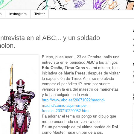
s
Instragram
Twitter
ntrevista en el ABC... y un soldado
olon.
Bueno, pues ayer... 23 de Octubre, salio una
entrevista en el periódico
ABC
a los amigos
Edu Ocaña, Tirso Cons
y a mi mismo, fue
iniciativa de
Maria Perez,
después de visitar
la exposición de
Tirso
. A mi se me olvido
comprar el periódico :P, pero por suerte
vivimos en la era del maestro de marionetas
y la han colgado en la web.-
http://www.abc.es/20071022/madrid-
madrid/comic-aqui-rompe-
francia_200710220952.html
Pa adornar el tema os pongo un dibujo que
me he encontrado sin venir a que.
Es un personaje de mi ultima partida de
Rol
como Master, hace un par de años,