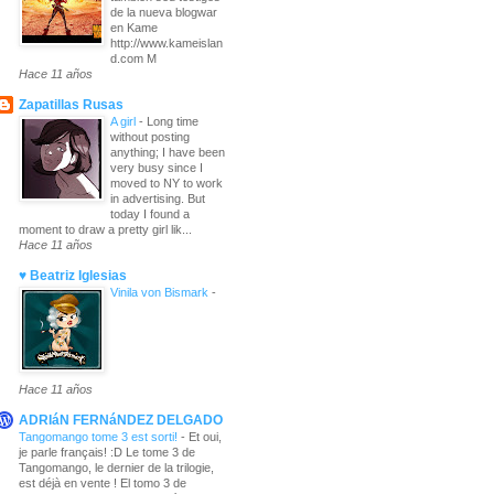
de la nueva blogwar
en Kame
http://www.kameislan
d.com M
Hace 11 años
Zapatillas Rusas
A girl
-
Long time
without posting
anything; I have been
very busy since I
moved to NY to work
in advertising. But
today I found a
moment to draw a pretty girl lik...
Hace 11 años
♥ Beatriz Iglesias
Vinila von Bismark
-
Hace 11 años
ADRIáN FERNáNDEZ DELGADO
Tangomango tome 3 est sorti!
-
Et oui,
je parle français! :D Le tome 3 de
Tangomango, le dernier de la trilogie,
est déjà en vente ! El tomo 3 de