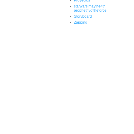
Proyectos
starwars maythe4th
prophethyoftheforce
Storyboard
Zapping