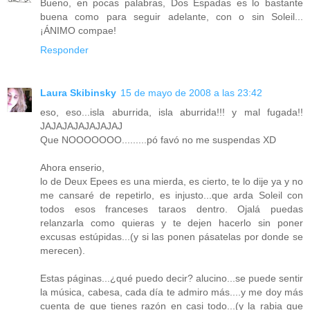
Bueno, en pocas palabras, Dos Espadas es lo bastante
buena como para seguir adelante, con o sin Soleil...
¡ÁNIMO compae!
Responder
Laura Skibinsky
15 de mayo de 2008 a las 23:42
eso, eso...isla aburrida, isla aburrida!!! y mal fugada!!
JAJAJAJAJAJAJAJ
Que NOOOOOOO.........pó favó no me suspendas XD
Ahora enserio,
lo de Deux Epees es una mierda, es cierto, te lo dije ya y no
me cansaré de repetirlo, es injusto...que arda Soleil con
todos esos franceses taraos dentro. Ojalá puedas
relanzarla como quieras y te dejen hacerlo sin poner
excusas estúpidas...(y si las ponen pásatelas por donde se
merecen).
Estas páginas...¿qué puedo decir? alucino...se puede sentir
la música, cabesa, cada día te admiro más....y me doy más
cuenta de que tienes razón en casi todo...(y la rabia que