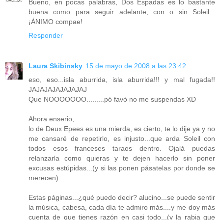
Bueno, en pocas palabras, Dos Espadas es lo bastante
buena como para seguir adelante, con o sin Soleil...
¡ÁNIMO compae!
Responder
Laura Skibinsky
15 de mayo de 2008 a las 23:42
eso, eso...isla aburrida, isla aburrida!!! y mal fugada!!
JAJAJAJAJAJAJAJ
Que NOOOOOOO.........pó favó no me suspendas XD
Ahora enserio,
lo de Deux Epees es una mierda, es cierto, te lo dije ya y no
me cansaré de repetirlo, es injusto...que arda Soleil con
todos esos franceses taraos dentro. Ojalá puedas
relanzarla como quieras y te dejen hacerlo sin poner
excusas estúpidas...(y si las ponen pásatelas por donde se
merecen).
Estas páginas...¿qué puedo decir? alucino...se puede sentir
la música, cabesa, cada día te admiro más....y me doy más
cuenta de que tienes razón en casi todo...(y la rabia que