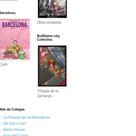
Barcelona.
Obra completa.
BullDamn city.
Colectivo.
Cyan.
Trilogía de la
Zariüeya.
Web de Colegas
La Parada de los Monstruos
De Fan a Fan
Kame House
Guia del Comic