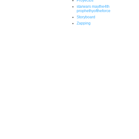
Proyectos
starwars maythe4th
prophethyoftheforce
Storyboard
Zapping