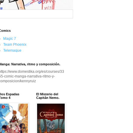
Comics
Magic 7
Team Phoenix
Telemaque
Manga: Narrativa, ritmo y composición.
https://www.domestika.org/es/courses/33
55-comic-manga-narrativa-ritmo-y-
composicion/kennyruiz
Dos Espadas
El Misterio del
Tomo 4
Capitán Nemo.