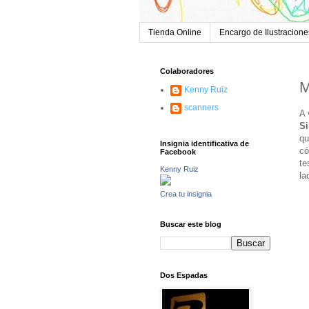
Tienda Online
Encargo de Ilustracione
Colaboradores
M
Kenny Ruiz
scanners
A 
Si
qu
Insignia identificativa de
có
Facebook
te
Kenny Ruiz
la
Crea tu insignia
Buscar este blog
Dos Espadas