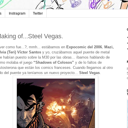
s
Instragram
Twitter
aking of...Steel Vegas.
ver como fue...?, mmh... estábamos en
Expocomic del 2006
,
Mazi,
lvia (Teri) Víctor Santos
y yo, cruzábamos aquel puente de metal
e habían puesto sobre la M30 por las obras... íbamos hablando de
mo molaba el juego
“Shadows of Colosos”
y de lo faltos de
stosterona que están los comics franceses. Cuando llegamos al otro
do del puente ya teníamos un nuevo proyecto...
Steel Vegas
.