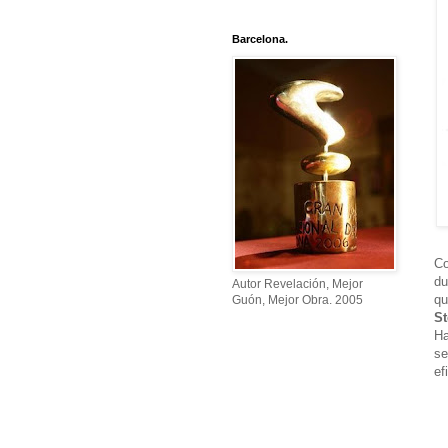
Barcelona.
Co
du
Autor Revelación, Mejor
qu
Guón, Mejor Obra. 2005
St
Ha
se
ef