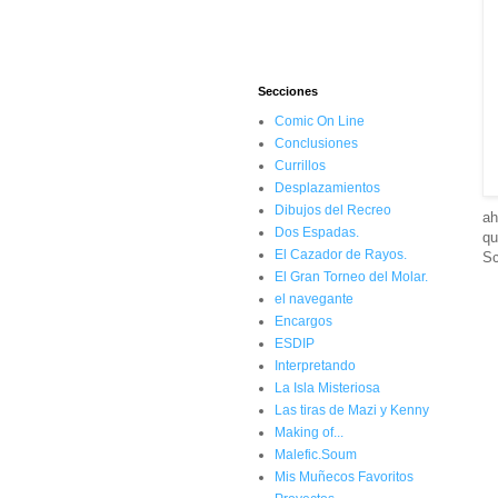
Secciones
Comic On Line
Conclusiones
Currillos
Desplazamientos
Dibujos del Recreo
ah
Dos Espadas.
qu
El Cazador de Rayos.
Sc
El Gran Torneo del Molar.
el navegante
Encargos
ESDIP
Interpretando
La Isla Misteriosa
Las tiras de Mazi y Kenny
Making of...
Malefic.Soum
Mis Muñecos Favoritos