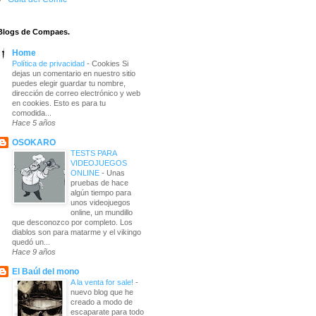
Blogs de Compaes.
Home
Política de privacidad
-
Cookies Si
dejas un comentario en nuestro sitio
puedes elegir guardar tu nombre,
dirección de correo electrónico y web
en cookies. Esto es para tu
comodida...
Hace 5 años
OSOKARO
TESTS PARA
VIDEOJUEGOS
ONLINE
-
Unas
pruebas de hace
algún tiempo para
unos videojuegos
online, un mundillo
que desconozco por completo. Los
diablos son para matarme y el vikingo
quedó un...
Hace 9 años
El Baúl del mono
A la venta for sale!
-
nuevo blog que he
creado a modo de
escaparate para todo