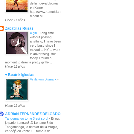
de la nueva blogwar
en Kame
http://www.kameislan
d.com M
Hace 11 años
Zapatillas Rusas
A girl
-
Long time
without posting
anything; I have been
very busy since I
moved to NY to work
in advertising. But
today I found a
moment to draw a pretty girl lik...
Hace 11 años
♥ Beatriz Iglesias
Vinila von Bismark
-
Hace 11 años
ADRIáN FERNáNDEZ DELGADO
Tangomango tome 3 est sorti!
-
Et oui,
je parle français! :D Le tome 3 de
Tangomango, le dernier de la trilogie,
est déjà en vente ! El tomo 3 de