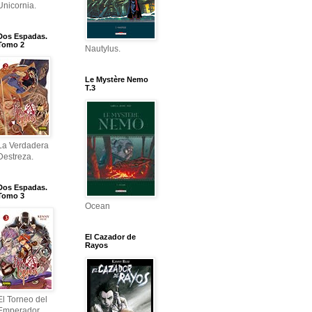
Unicornia.
Dos Espadas.
Tomo 2
Nautylus.
Le Mystère Nemo
T.3
La Verdadera
Destreza.
Dos Espadas.
Tomo 3
Ocean
El Cazador de
Rayos
El Torneo del
Emperador.