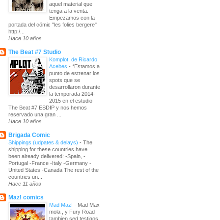
aquel material que
tenga a la venta.
Empezamos con la
portada del cómic "les folies bergere"
http:/...
Hace 10 años
The Beat #7 Studio
Komplot, de Ricardo
Acebes
-
*Estamos a
punto de estrenar los
spots que se
desarrollaron durante
la temporada 2014-
2015 en el estudio
The Beat #7 ESDIP y nos hemos
reservado una gran ...
Hace 10 años
Brigada Comic
Shippings (udpates & delays)
-
The
shipping for these countries have
been already delivered: -Spain, -
Portugal -France -Italy -Germany -
United States -Canada The rest of the
countries un...
Hace 11 años
Maz! comics
Mad Maz!
-
Mad Max
mola , y Fury Road
tambien sed testigos