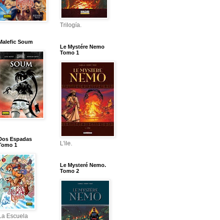
Trilogía.
Malefic Soum
Le Mystére Nemo
Tomo 1
Dos Espadas
L'ile.
Tomo 1
Le Mysteré Nemo.
Tomo 2
La Escuela