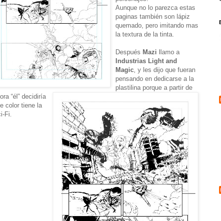
Aunque no lo parezca estas
paginas también son lápiz
quemado, pero imitando mas
la textura de la tinta.
Después
Mazi
llamo a
Industrias Light and
Magic
, y les dijo que fueran
pensando en dedicarse a la
plastilina porque a partir de
ora “él” decidiría
e color tiene la
i-Fi.