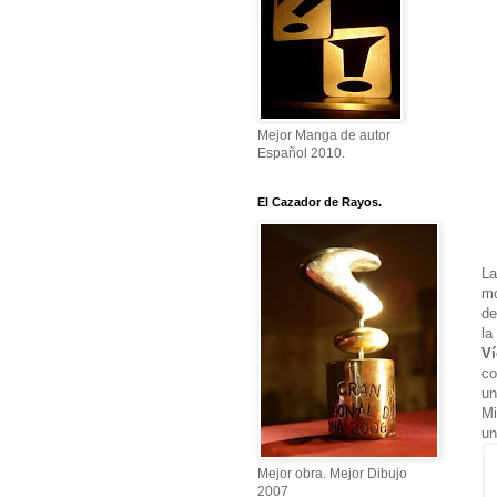
Mejor Manga de autor
Español 2010.
El Cazador de Rayos.
La
mo
de
la
Ví
c
un
Mi
un
Mejor obra. Mejor Dibujo
2007