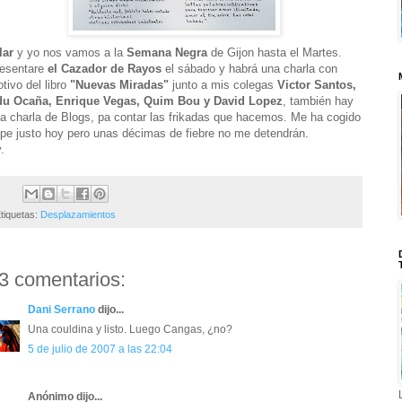
lar
y yo nos vamos a la
Semana Negra
de Gijon hasta el Martes.
esentare
el Cazador de Rayos
el sábado y habrá una charla con
tivo del libro
"Nuevas Miradas"
junto a mis colegas
Victor Santos,
u Ocaña, Enrique Vegas, Quim Bou y David Lopez
, también hay
a charla de Blogs, pa contar las frikadas que hacemos. Me ha cogido
ipe justo hoy pero unas décimas de fiebre no me detendrán.
.
tiquetas:
Desplazamientos
3 comentarios:
Dani Serrano
dijo...
Una couldina y listo. Luego Cangas, ¿no?
5 de julio de 2007 a las 22:04
Anónimo dijo...