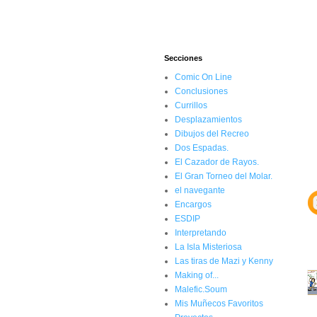
Secciones
Comic On Line
Conclusiones
Currillos
Desplazamientos
Dibujos del Recreo
Dos Espadas.
El Cazador de Rayos.
El Gran Torneo del Molar.
el navegante
Encargos
ESDIP
Interpretando
La Isla Misteriosa
Las tiras de Mazi y Kenny
Making of...
Malefic.Soum
Mis Muñecos Favoritos