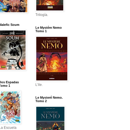
Trilogía.
Malefic Soum
Le Mystére Nemo
Tomo 1
Dos Espadas
L'ile.
Tomo 1
Le Mysteré Nemo.
Tomo 2
La Escuela