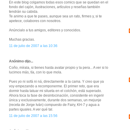
En este blog colgamos todas esos comics que se quedan en el
fondo del cajón, ilustraciones, artículos y reseñas también
tendrán su cabida.
Te animo a que te pases, aunque sea un rato, firmes y, si te
apetece, colabores con nosotros.
Anúncialo a tus amigos, editores y conocidos.
Muchas gracias.
11 de julio de 2007 a las 10:36
Anónimo dijo...
Coño, mírala, si tienes hasta avatar propio y la pera... A ver si lo
lucimos más, tía, con lo que mola.
Pues yo ni sofá ni ná, directamente a la cama. Y creo que ya
voy empezando a recomponerme. El primer reto, que era
dormir hasta tatuar mi silueta en el colchón, está superado.
Ahora toca la fase de desintocinación, consistente en ingerir
única y exclusivamente, durante dos semanas, un mejunje
(receta de Jorge Iván) compuesto de Fairy, KH-7 y agua a
partes iguales. A ver qué tal.
11 de julio de 2007 a las 15:56