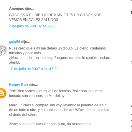
Anónimo dijo...
GRACIAS X EL DIBUJO DE KAIN,ERES UN CRACK,NOS
VEMOS EN AVILES,SALUDOS
7 de julio de 2007 a las 22:05
gaia56
dijo...
Pues creo que a mi me debes un dibujo. Es cierto, contamos
frikadas y poco más...
¿Hacia donde irán los blogs? espero que me lo contéis...estaré
atenta.
10 de julio de 2007 a las 15:33
Kenny Ruiz
dijo...
Teri: Bien sabes que en vez de tonicos Pinkerton lo que he
tomado son venenos de Mordekay.
Marc11: Pues si compae, ahi voy llevando la palabra de Kain
de un lado a otro, y no hables mucho del WOw que me tiembla
el dedo del raton.
Zeke: si en unos dias Cangas, y no, no molas nada.