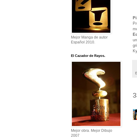
Pi
Pr
mo
Ed
Mejor Manga de autor
un
Español 2010.
gr
Ky
El Cazador de Rayos.
E
3
Mejor obra. Mejor Dibujo
2007