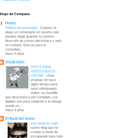
Blogs de Compaes.
Home
Política de privacidad
-
Cookies Si
dejas un comentario en nuestro sitio
puedes elegir guardar tu nombre,
dirección de correo electrónico y web
en cookies. Esto es para tu
comodida...
Hace 5 años
OSOKARO
TESTS PARA
VIDEOJUEGOS
ONLINE
-
Unas
pruebas de hace
algún tiempo para
unos videojuegos
online, un mundillo
que desconozco por completo. Los
diablos son para matarme y el vikingo
quedó un...
Hace 9 años
El Baúl del mono
A la venta for sale!
-
nuevo blog que he
creado a modo de
escaparate para todo