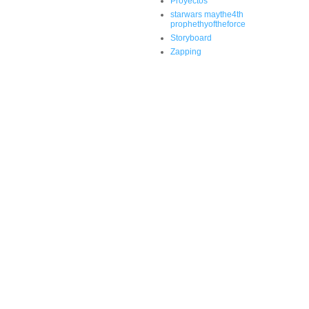
Proyectos
starwars maythe4th
prophethyoftheforce
Storyboard
Zapping