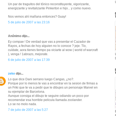
Un par de traguitos del tónico reconstituyente, vigorizante,
energizante y revitalizante Pinkerton e hijo... y como nuevo.
Nos vemos ahí mañana entonces? Guay!
5 de julio de 2007 a las 23:16
Anónimo dijo...
Ey compae ! De verdad que vas a presentar el Cazador de
Rayos, a fechas de hoy alguien no lo conoce ? jeje. Tío,
cuídate, aora tienes tiempo pa viciarte al wow ( world of warcraft
), venga ! 1abrazo, mejorate.
6 de julio de 2007 a las 17:39
zeke
dijo...
Lo que dice Dani serrano luego Cangas, ¿no?.
Porque por lo menos te vas a encontrar en la sesion de firmas a
un Friki que te va a pedir que le dibujes un personaje Marvel en
su ejemplar de Barcelona.
Aunque consiga el dibujo te seguire odiando un poco por
recomendar esa horrible pelicula llamada zoolander.
Lo se no molo nada.
7 de julio de 2007 a las 5:27