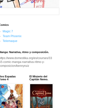
Comics
Magic 7
Team Phoenix
Telemaque
Manga: Narrativa, ritmo y composición.
https://www.domestika.org/es/courses/33
55-comic-manga-narrativa-ritmo-y-
composicion/kennyruiz
Dos Espadas
El Misterio del
Tomo 4
Capitán Nemo.