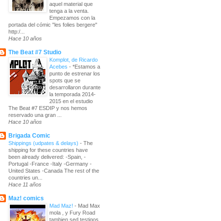
aquel material que
tenga a la venta.
Empezamos con la
portada del cómic "les folies bergere"
http:/...
Hace 10 años
The Beat #7 Studio
Komplot, de Ricardo
Acebes
-
*Estamos a
punto de estrenar los
spots que se
desarrollaron durante
la temporada 2014-
2015 en el estudio
The Beat #7 ESDIP y nos hemos
reservado una gran ...
Hace 10 años
Brigada Comic
Shippings (udpates & delays)
-
The
shipping for these countries have
been already delivered: -Spain, -
Portugal -France -Italy -Germany -
United States -Canada The rest of the
countries un...
Hace 11 años
Maz! comics
Mad Maz!
-
Mad Max
mola , y Fury Road
tambien sed testigos