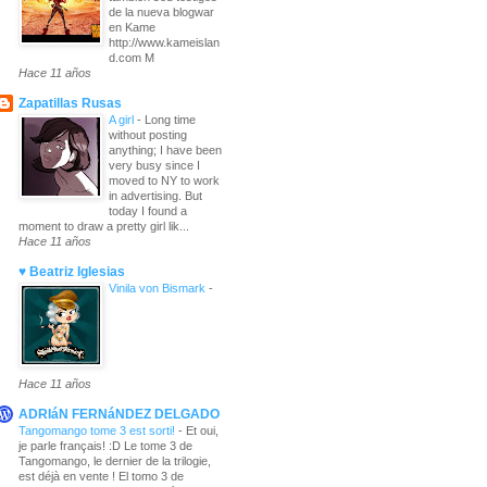
de la nueva blogwar
en Kame
http://www.kameislan
d.com M
Hace 11 años
Zapatillas Rusas
A girl
-
Long time
without posting
anything; I have been
very busy since I
moved to NY to work
in advertising. But
today I found a
moment to draw a pretty girl lik...
Hace 11 años
♥ Beatriz Iglesias
Vinila von Bismark
-
Hace 11 años
ADRIáN FERNáNDEZ DELGADO
Tangomango tome 3 est sorti!
-
Et oui,
je parle français! :D Le tome 3 de
Tangomango, le dernier de la trilogie,
est déjà en vente ! El tomo 3 de