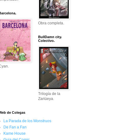
Barcelona.
Obra completa.
BullDamn city.
Colectivo.
Cyan.
Trilogía de la
Zariüeya.
Web de Colegas
La Parada de los Monstruos
De Fan a Fan
Kame House
Guia del Comic