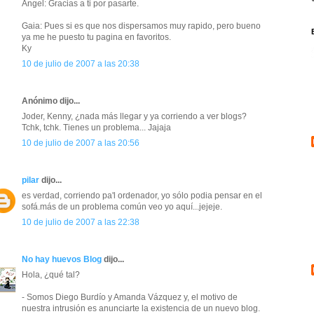
Angel: Gracias a ti por pasarte.
Gaia: Pues si es que nos dispersamos muy rapido, pero bueno
ya me he puesto tu pagina en favoritos.
Ky
10 de julio de 2007 a las 20:38
Anónimo dijo...
Joder, Kenny, ¿nada más llegar y ya corriendo a ver blogs?
Tchk, tchk. Tienes un problema... Jajaja
10 de julio de 2007 a las 20:56
pilar
dijo...
es verdad, corriendo pa'l ordenador, yo sólo podia pensar en el
sofá.más de un problema común veo yo aquí...jejeje.
10 de julio de 2007 a las 22:38
No hay huevos Blog
dijo...
Hola, ¿qué tal?
- Somos Diego Burdío y Amanda Vázquez y, el motivo de
nuestra intrusión es anunciarte la existencia de un nuevo blog.