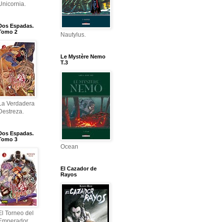
Unicornia.
Dos Espadas.
Tomo 2
Nautylus.
Le Mystère Nemo
T.3
La Verdadera
Destreza.
Dos Espadas.
Tomo 3
Ocean
El Cazador de
Rayos
El Torneo del
Emperador.