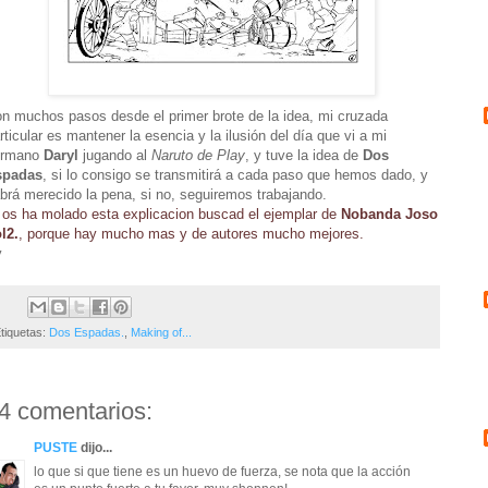
n muchos pasos desde el primer brote de la idea, mi cruzada
rticular es mantener la esencia y la ilusión del día que vi a mi
ermano
Daryl
jugando al
Naruto de Play
, y tuve la idea de
Dos
spadas
, si lo consigo se transmitirá a cada paso que hemos dado, y
brá merecido la pena, si no, seguiremos trabajando.
 os ha molado esta explicacion buscad el ejemplar de
Nobanda Joso
l2.
, porque hay mucho mas y de autores mucho mejores.
y
tiquetas:
Dos Espadas.
,
Making of...
4 comentarios:
PUSTE
dijo...
lo que si que tiene es un huevo de fuerza, se nota que la acción