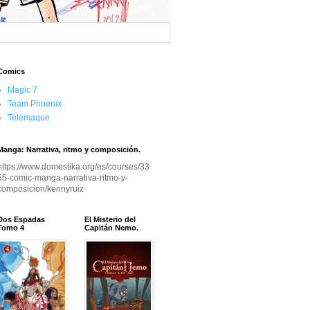
Comics
Magic 7
Team Phoenix
Telemaque
Manga: Narrativa, ritmo y composición.
https://www.domestika.org/es/courses/33
55-comic-manga-narrativa-ritmo-y-
composicion/kennyruiz
Dos Espadas
El Misterio del
Tomo 4
Capitán Nemo.