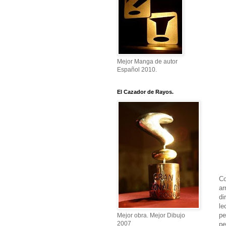
Mejor Manga de autor
Español 2010.
El Cazador de Rayos.
Co
ar
di
le
pe
Mejor obra. Mejor Dibujo
2007
pe