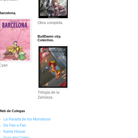
Barcelona.
Obra completa.
BullDamn city.
Colectivo.
Cyan.
Trilogía de la
Zariüeya.
Web de Colegas
La Parada de los Monstruos
De Fan a Fan
Kame House
Guia del Comic