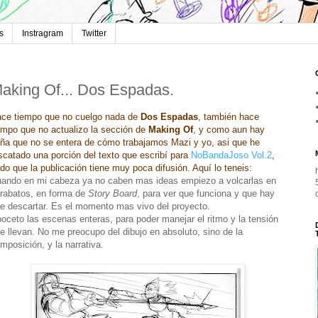
s
Instragram
Twitter
aking Of... Dos Espadas.
ce tiempo que no cuelgo nada de
Dos Espadas
, también hace
empo que no actualizo la sección de
Making Of
, y como aun hay
ña que no se entera de cómo trabajamos Mazi y yo, asi que he
scatado una porción del texto que escribí para
NoBandaJoso Vol.2
,
do que la publicación tiene muy poca difusión. Aquí lo teneis:
ando en mi cabeza ya no caben mas ideas empiezo a volcarlas en
rabatos, en forma de
Story Board
, para ver que funciona y que hay
e descartar. Es el momento mas vivo del proyecto.
oceto las escenas enteras, para poder manejar el ritmo y la tensión
e llevan. No me preocupo del dibujo en absoluto, sino de la
mposición, y la narrativa.