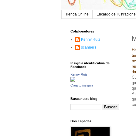
Tienda Online
Encargo de Ilustracione
Colaboradores
M
Kenny Ruiz
scanners
Ha
ti
pe
Insignia identificativa de
re
Facebook
da
Kenny Ruiz
Cu
ga
Crea tu insignia
qu
Ab
qu
Buscar este blog
co
Dos Espadas