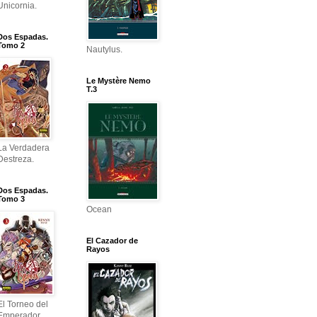
Unicornia.
Dos Espadas.
Tomo 2
Nautylus.
Le Mystère Nemo
T.3
La Verdadera
Destreza.
Dos Espadas.
Tomo 3
Ocean
El Cazador de
Rayos
El Torneo del
Emperador.