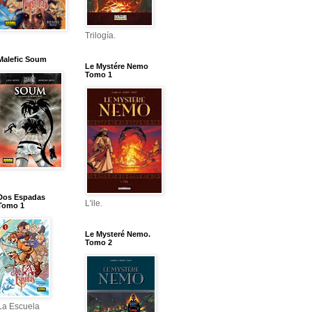
Trilogía.
Malefic Soum
Le Mystére Nemo
Tomo 1
Dos Espadas
L'ile.
Tomo 1
Le Mysteré Nemo.
Tomo 2
La Escuela