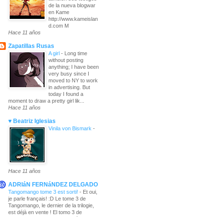
de la nueva blogwar
en Kame
http://www.kameislan
d.com M
Hace 11 años
Zapatillas Rusas
A girl
-
Long time
without posting
anything; I have been
very busy since I
moved to NY to work
in advertising. But
today I found a
moment to draw a pretty girl lik...
Hace 11 años
♥ Beatriz Iglesias
Vinila von Bismark
-
Hace 11 años
ADRIáN FERNáNDEZ DELGADO
Tangomango tome 3 est sorti!
-
Et oui,
je parle français! :D Le tome 3 de
Tangomango, le dernier de la trilogie,
est déjà en vente ! El tomo 3 de