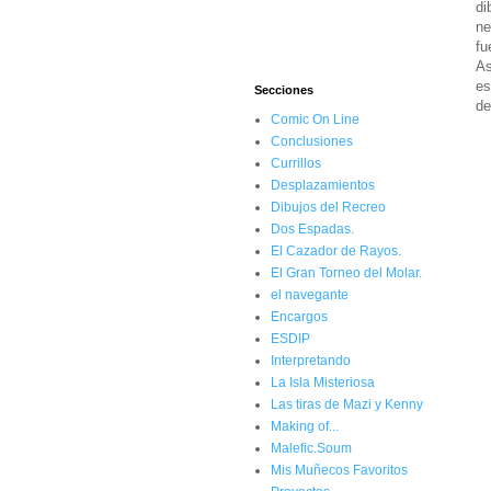
di
ne
fu
As
es
Secciones
de
Comic On Line
Conclusiones
Currillos
Desplazamientos
Dibujos del Recreo
Dos Espadas.
El Cazador de Rayos.
El Gran Torneo del Molar.
el navegante
Encargos
ESDIP
Interpretando
La Isla Misteriosa
Las tiras de Mazi y Kenny
Making of...
Malefic.Soum
Mis Muñecos Favoritos