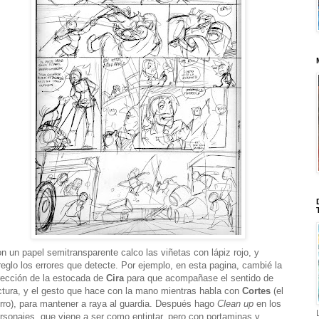
n un papel semitransparente calco las viñetas con lápiz rojo, y
reglo los errores que detecte. Por ejemplo, en esta pagina, cambié la
rección de la estocada de
Cira
para que acompañase el sentido de
ctura, y el gesto que hace con la mano mientras habla con
Cortes
(el
rro), para mantener a raya al guardia. Después hago
Clean up
en los
rsonajes, que viene a ser como entintar, pero con portaminas y