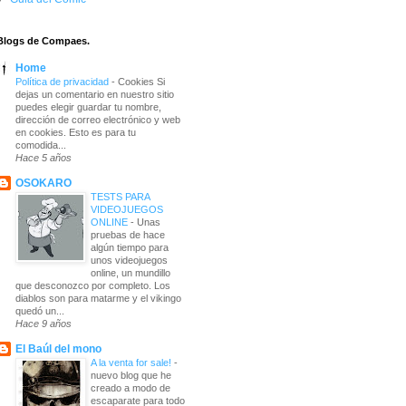
Blogs de Compaes.
Home
Política de privacidad
-
Cookies Si
dejas un comentario en nuestro sitio
puedes elegir guardar tu nombre,
dirección de correo electrónico y web
en cookies. Esto es para tu
comodida...
Hace 5 años
OSOKARO
TESTS PARA
VIDEOJUEGOS
ONLINE
-
Unas
pruebas de hace
algún tiempo para
unos videojuegos
online, un mundillo
que desconozco por completo. Los
diablos son para matarme y el vikingo
quedó un...
Hace 9 años
El Baúl del mono
A la venta for sale!
-
nuevo blog que he
creado a modo de
escaparate para todo