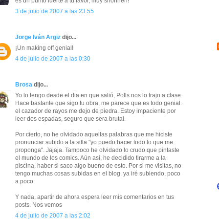
es un punto fuerte a tu favor, muy shonnen!
3 de julio de 2007 a las 23:55
Jorge Iván Argiz
dijo...
¡Un making off genial!
4 de julio de 2007 a las 0:30
Brosa
dijo...
Yo lo tengo desde el dia en que salió, Polls nos lo trajo a clase.
Hace bastante que sigo tu obra, me parece que es todo genial.
el cazador de rayos me dejo de piedra. Estoy impaciente por
leer dos espadas, seguro que sera brutal.
Por cierto, no he olvidado aquellas palabras que me hiciste
pronunciar subido a la silla "yo puedo hacer todo lo que me
proponga". Jajaja. Tampoco he olvidado lo crudo que pintaste
el mundo de los comics. Aún así, he decidido tirarme a la
piscina, haber si saco algo bueno de esto. Por si me visitas, no
tengo muchas cosas subidas en el blog. ya iré subiendo, poco
a poco.
Y nada, apartir de ahora espera leer mis comentarios en tus
posts. Nos vemos
4 de julio de 2007 a las 2:02