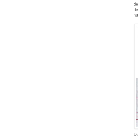
de
de
ro
D