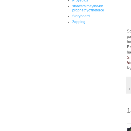
Proyectos
starwars maythe4th
prophethyoftheforce
Storyboard
Zapping
So
pa
h
E
ha
Si
Vo
K
E
1