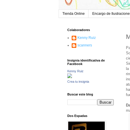
Tienda Online
Encargo de Ilustracione
Colaboradores
M
Kenny Ruiz
scanners
Pa
So
ci
Insignia identificativa de
Si
Facebook
la
Kenny Ruiz
ri
in
Crea tu insignia
at
ha
fu
Buscar este blog
Da
ma
Dos Espadas