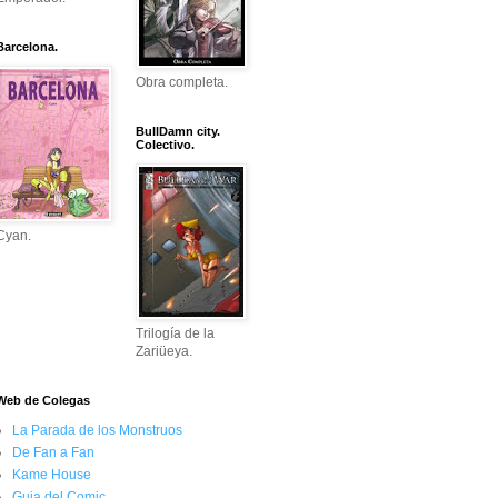
Barcelona.
Obra completa.
BullDamn city.
Colectivo.
Cyan.
Trilogía de la
Zariüeya.
Web de Colegas
La Parada de los Monstruos
De Fan a Fan
Kame House
Guia del Comic