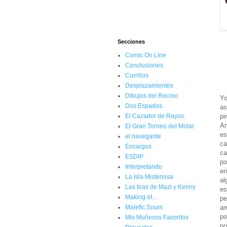
Secciones
Comic On Line
Conclusiones
Currillos
Desplazamientos
Dibujos del Recreo
Yo
Dos Espadas.
as
pi
El Cazador de Rayos.
An
El Gran Torneo del Molar.
es
el navegante
ca
Encargos
ca
ESDIP
po
Interpretando
en
La Isla Misteriosa
al
Las tiras de Mazi y Kenny
es
Making of...
pe
am
Malefic.Soum
po
Mis Muñecos Favoritos
no