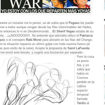
rante un instante me lo pensé, se de sobra que el
Pegaso
les puede
rrar a todos aunque vengan desde las filas interminables del Hades,
ro entonces lo vi en
Desdemimundo
...
El Sherif Vegas
estaba de su
rte....¡¡¡¡NOOOOOO!!!. No entiendo que artimaña utilizo el
Patriarca
guiz
o el consejero
Rafa Morei
para alistarlo en las filas del Chungo,
ro la situación requería un ultimo golpe con toda nuestra fuerza (al
s puro estilo de la serie). Acepte la propuesta de
Saint LaFuente.
 me envió este boceto, y sugirió una ilustración por separado.-
Pero la cosa
se ponía
fea, y yo
sabia que
había un
Cosmos
perdido en la
cabina
espacio
temporal
llamada
Tardis
al