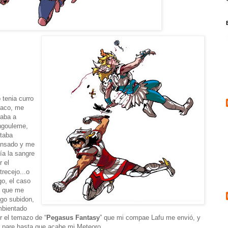
 tenia curro
aco, me
raba a
gouleme,
taba
nsado y me
ía la sangre
r el
trecejo...o
go, el caso
 que me
go subidon,
bientado
r el temazo de “
Pegasus Fantasy
” que mi compae Lafu me envió, y
 pare hasta que acabe mi Meteoro.