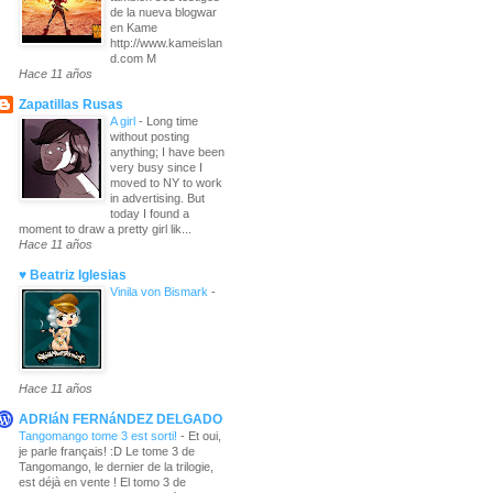
de la nueva blogwar
en Kame
http://www.kameislan
d.com M
Hace 11 años
Zapatillas Rusas
A girl
-
Long time
without posting
anything; I have been
very busy since I
moved to NY to work
in advertising. But
today I found a
moment to draw a pretty girl lik...
Hace 11 años
♥ Beatriz Iglesias
Vinila von Bismark
-
Hace 11 años
ADRIáN FERNáNDEZ DELGADO
Tangomango tome 3 est sorti!
-
Et oui,
je parle français! :D Le tome 3 de
Tangomango, le dernier de la trilogie,
est déjà en vente ! El tomo 3 de