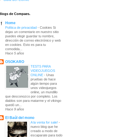
Blogs de Compaes.
Home
Política de privacidad
-
Cookies Si
dejas un comentario en nuestro sitio
puedes elegir guardar tu nombre,
dirección de correo electrónico y web
en cookies. Esto es para tu
comodida...
Hace 5 años
OSOKARO
TESTS PARA
VIDEOJUEGOS
ONLINE
-
Unas
pruebas de hace
algún tiempo para
unos videojuegos
online, un mundillo
que desconozco por completo. Los
diablos son para matarme y el vikingo
quedó un...
Hace 9 años
El Baúl del mono
A la venta for sale!
-
nuevo blog que he
creado a modo de
escaparate para todo