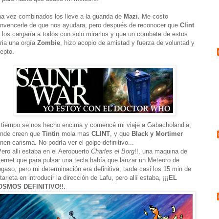
a vez combinados los lleve a la guarida de
Mazi.
Me costo
nvencerle de que nos ayudara, pero después de reconocer que
Clint
 los cargaría a todos con solo mirarlos y que un combate de estos
ria una orgía
Zombie
, hizo acopio de amistad y fuerza de voluntad y
epto.
 tiempo se nos hecho encima y comencé mi viaje a Gabacholandia,
nde creen que
Tintin
mola mas
CLINT
, y que
Black y Mortimer
enen carisma. No podría ver el golpe definitivo...
Pero alli estaba en el Aeropuerto
Charles el Borg
!!, una maquina de
ternet que para pulsar una tecla había que lanzar un Meteoro de
gaso, pero mi determinación era definitiva, tarde casi los 15 min de
 tarjeta en introducir la dirección de Lafu, pero allí estaba,
¡¡¡EL
OSMOS DEFINITIVO!!.