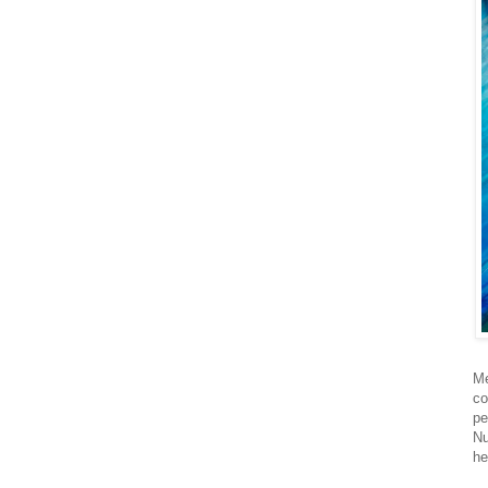
Me
co
pe
Nu
he