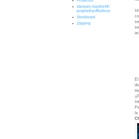
Proyectos
starwars maythe4th
Un
prophethyoftheforce
co
Storyboard
se
Zapping
se
ac
El
do
ti
¡¡
In
Pe
la
C