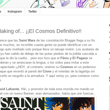
s
Instragram
Twitter
aking of... ¡¡El Cosmos Definitivo!!
rece que las
Saint Wars
de las constelación Blogger llega a su fin.
n muchos, es increíble cuanta gente se puede identificar con un
ego auto mutilado solo porque lleve un tatuaje molon. Los avatares de
ryu
han salido de debajo de las putas piedras de la jodida cascada a
 que le dio la vuelta... pero eso hizo que el
Fénix y El Pegaso
se
ndieran y se arrancaran la lengua, o los oídos para imitar a este
capacitado ¡¡¡NO!!, al contrario, unieron su
Cosmos
en un poderoso
aque que reventó al panoli del
Cisne
y el mierdas de la lagartija sin
cerle un rasguño a la armadura. Y aquí estoy yo, para contaros como
e.
vid Lafuente
, friki, y promotor de toda esta movida me mando un
il con un nuevo Banner; eran demasiados, había que unir fuerzas.