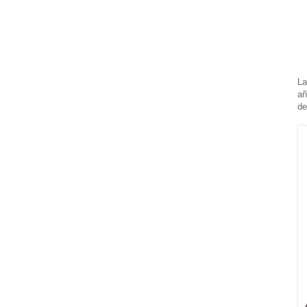
La
añ
de