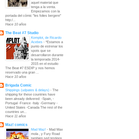
aquel material que
tenga a la venta.
Empezamos con la
portada del cómic "les folies bergere"
http:/...
Hace 10 años
The Beat #7 Studio
Komplot, de Ricardo
Acebes
-
*Estamos a
punto de estrenar los
spots que se
desarrollaron durante
la temporada 2014-
2015 en el estudio
The Beat #7 ESDIP y nos hemos
reservado una gran ...
Hace 10 años
Brigada Comic
Shippings (udpates & delays)
-
The
shipping for these countries have
been already delivered: -Spain, -
Portugal -France -Italy -Germany -
United States -Canada The rest of the
countries un...
Hace 11 años
Maz! comics
Mad Maz!
-
Mad Max
mola , y Fury Road
tambien sed testigos