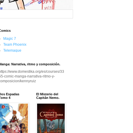
Comics
Magic 7
Team Phoenix
Telemaque
Manga: Narrativa, ritmo y composición.
https://www.domestika.org/es/courses/33
55-comic-manga-narrativa-ritmo-y-
composicion/kennyruiz
Dos Espadas
El Misterio del
Tomo 4
Capitán Nemo.