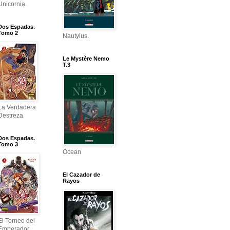
Unicornia.
Dos Espadas.
Tomo 2
Nautylus.
Le Mystère Nemo
T.3
La Verdadera
Destreza.
Dos Espadas.
Tomo 3
Ocean
El Cazador de
Rayos
El Torneo del
Emperador.