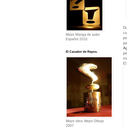
Du
cu
Mejor Manga de autor
pe
Español 2010.
pa
A
El Cazador de Rayos.
pe
ma
El
Mejor obra. Mejor Dibujo
2007