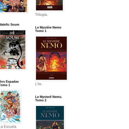
Trilogía.
Malefic Soum
Le Mystére Nemo
Tomo 1
Dos Espadas
L'ile.
Tomo 1
Le Mysteré Nemo.
Tomo 2
La Escuela