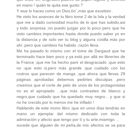
en mano ! quién te quita ese gusto ?
Y wue lo haces como un Dios,tío´,más que excelsior .
He visto los avances de tu libro tome 2 de la Isla y la verdad
que me a dado curiosidad mucho de lo que has subido,asi
y todo sorpresa ;no puedo juzgar por lo poco pero que he
visto cambios importantes hasta donde puedo saber yo en
la distancia y de solo ver tu blog y alguna cosilla más por
ahí ;pero que cambios ha habido ;razón lleva .
Me ha pasado lo mismo con el tome de Dargaud que he
terminado hace bien poco y ya está por allá en libreríes de
la France ;que me ha hecho parir el desgraciado ;que esto
no ;que esto si,pero más grande ;que cuidado con los
rostros que parecen de manga ;que ahora que llevas 29
páginas aprobadas debemos pedirtes disculpas ,pero
creemos que el corte de pelo de unos de los protagonistas
no es el apropiado ...que más contrastes de blanco y
negro,que cuidado que ha quedado muy negro... y que si
no he crecido,por lo menos me he inflado !
Hablando de este mono libro ;que en unos días tendrás en
mano un ejemplar del mismo dedicado con toda la
admiración y afecto que tengo por tí y tu arte,miamigo ...
sucede que alguien de mi peña,de mis afectos se va para