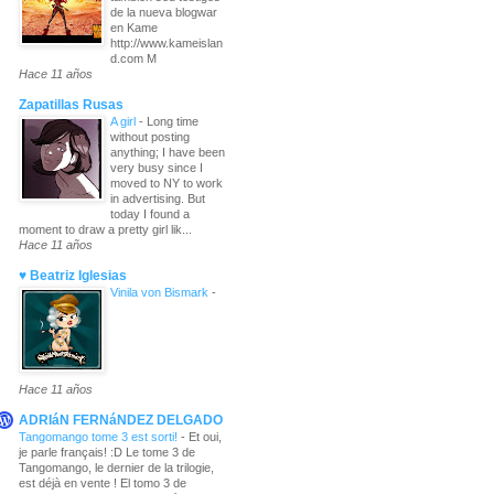
de la nueva blogwar
en Kame
http://www.kameislan
d.com M
Hace 11 años
Zapatillas Rusas
A girl
-
Long time
without posting
anything; I have been
very busy since I
moved to NY to work
in advertising. But
today I found a
moment to draw a pretty girl lik...
Hace 11 años
♥ Beatriz Iglesias
Vinila von Bismark
-
Hace 11 años
ADRIáN FERNáNDEZ DELGADO
Tangomango tome 3 est sorti!
-
Et oui,
je parle français! :D Le tome 3 de
Tangomango, le dernier de la trilogie,
est déjà en vente ! El tomo 3 de