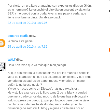
Por cierto, un grafitero granadino con expo estos días en Gijón,
es tu hermano? Le escuché el otro día en una entrevista en la
SER y me quedé con la duda. A ver si me paso a verla, que
tiene muy buena pinta. Un abrazo crack!
22 de abril de 2010 a las 9:05
eduardo ocaña
dijo...
la chica está genial.
25 de abril de 2010 a las 7:32
WALT
dijo...
Hola Ken ! veo que va más que bien,colegui.
Si,que a la mierda la puta tableta y a por las manos a sentir la
vibra de la artesanía ! que tus acuarelas son lo más y que lindo
ver originales padres de papel rugoso y tenerlos en mano !
quién te quita ese gusto ?
Y wue lo haces como un Dios,tío´,más que excelsior .
He visto los avances de tu libro tome 2 de la Isla y la verdad
que me a dado curiosidad mucho de lo que has subido,asi y
todo sorpresa ;no puedo juzgar por lo poco pero que he visto
cambios importantes hasta donde puedo saber yo en la
distancia y de solo ver tu blog y alguna cosilla más por ahí