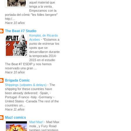
aquel material que
tenga a la venta.
Empezamos con la
portada del cómic "les folies bergere"
http:/...
Hace 10 años
The Beat #7 Studio
Komplot, de Ricardo
Acebes
-
*Estamos a
punto de estrenar los
spots que se
desarrollaron durante
la temporada 2014-
2015 en el estudio
The Beat #7 ESDIP y nos hemos
reservado una gran ...
Hace 10 años
Brigada Comic
Shippings (udpates & delays)
-
The
shipping for these countries have
been already delivered: -Spain, -
Portugal -France -Italy -Germany -
United States -Canada The rest of the
countries un...
Hace 11 años
Maz! comics
Mad Maz!
-
Mad Max
mola , y Fury Road
tambien sed testigos