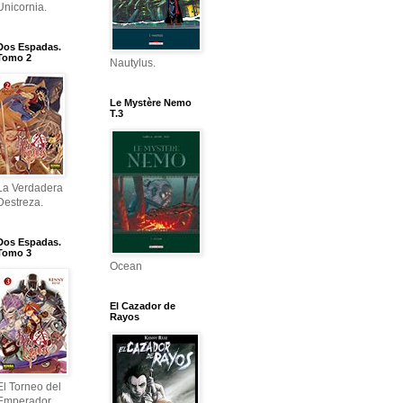
Unicornia.
Dos Espadas.
Tomo 2
Nautylus.
Le Mystère Nemo
T.3
La Verdadera
Destreza.
Dos Espadas.
Tomo 3
Ocean
El Cazador de
Rayos
El Torneo del
Emperador.