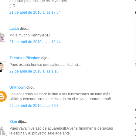
a mi cumpleaños que es el viernes.
(:-D
21 de abril de 2010 a las 17:54
Luján
dijo...
Mola mucho Kenny!!! :-D
21 de abril de 2010 a las 19:44
Zacarías Plissken
dijo...
Pues estaría bonico que saliera al final, si...
22 de abril de 2010 a las 1:16
Unknown
dijo...
Las acuarelas siempre le dan a las ilustraciones un tono más
cálido y cercano, creo que ésta da en el clavo, enhorabuena!!
22 de abril de 2010 a las 7:08
Xian
dijo...
Pues vaya nivelazo de acuarelas!! A ver si finalmente os sacáis
la espina y el proyecto sale adelante.