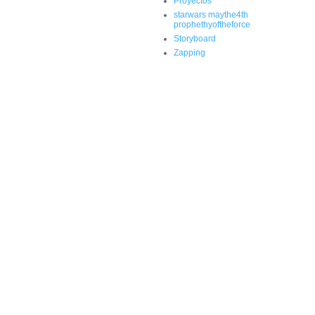
Proyectos
starwars maythe4th
prophethyoftheforce
Storyboard
Zapping