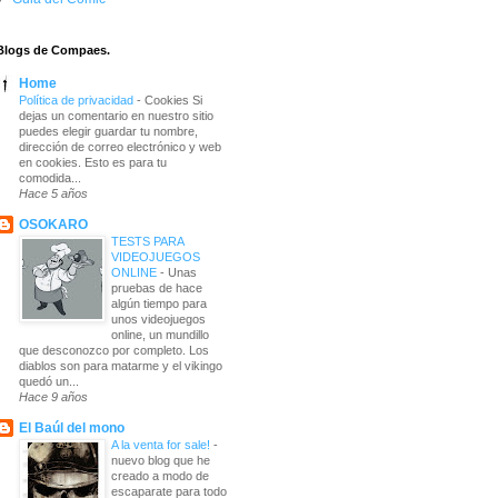
Blogs de Compaes.
Home
Política de privacidad
-
Cookies Si
dejas un comentario en nuestro sitio
puedes elegir guardar tu nombre,
dirección de correo electrónico y web
en cookies. Esto es para tu
comodida...
Hace 5 años
OSOKARO
TESTS PARA
VIDEOJUEGOS
ONLINE
-
Unas
pruebas de hace
algún tiempo para
unos videojuegos
online, un mundillo
que desconozco por completo. Los
diablos son para matarme y el vikingo
quedó un...
Hace 9 años
El Baúl del mono
A la venta for sale!
-
nuevo blog que he
creado a modo de
escaparate para todo