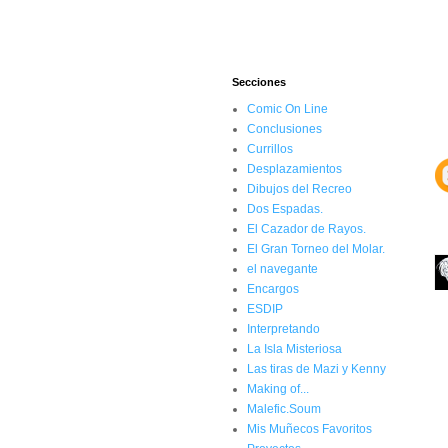
Secciones
Comic On Line
Conclusiones
Currillos
Desplazamientos
Dibujos del Recreo
Dos Espadas.
El Cazador de Rayos.
El Gran Torneo del Molar.
el navegante
Encargos
ESDIP
Interpretando
La Isla Misteriosa
Las tiras de Mazi y Kenny
Making of...
Malefic.Soum
Mis Muñecos Favoritos