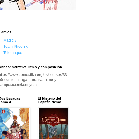
Comics
Magic 7
Team Phoenix
Telemaque
Manga: Narrativa, ritmo y composición.
https://www.domestika.org/es/courses/33
55-comic-manga-narrativa-ritmo-y-
composicion/kennyruiz
Dos Espadas
El Misterio del
Tomo 4
Capitán Nemo.