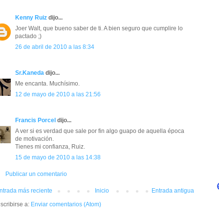
Kenny Ruiz
dijo...
Joer Walt, que bueno saber de ti. A bien seguro que cumplire lo
pactado ;)
26 de abril de 2010 a las 8:34
Sr.Kaneda
dijo...
Me encanta. Muchísimo.
12 de mayo de 2010 a las 21:56
Francis Porcel
dijo...
A ver si es verdad que sale por fin algo guapo de aquella época
de motivación.
Tienes mi confianza, Ruiz.
15 de mayo de 2010 a las 14:38
Publicar un comentario
ntrada más reciente
Inicio
Entrada antigua
scribirse a:
Enviar comentarios (Atom)