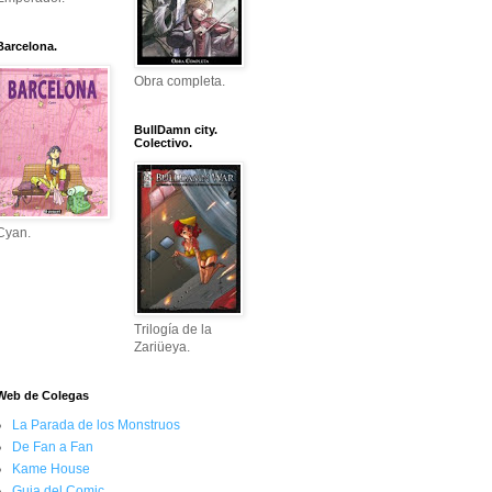
Barcelona.
Obra completa.
BullDamn city.
Colectivo.
Cyan.
Trilogía de la
Zariüeya.
Web de Colegas
La Parada de los Monstruos
De Fan a Fan
Kame House
Guia del Comic