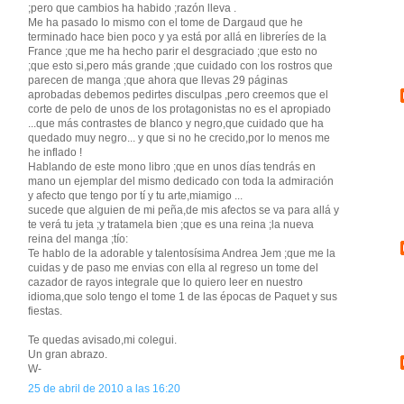
;pero que cambios ha habido ;razón lleva .
Me ha pasado lo mismo con el tome de Dargaud que he
terminado hace bien poco y ya está por allá en libreríes de la
France ;que me ha hecho parir el desgraciado ;que esto no
;que esto si,pero más grande ;que cuidado con los rostros que
parecen de manga ;que ahora que llevas 29 páginas
aprobadas debemos pedirtes disculpas ,pero creemos que el
corte de pelo de unos de los protagonistas no es el apropiado
...que más contrastes de blanco y negro,que cuidado que ha
quedado muy negro... y que si no he crecido,por lo menos me
he inflado !
Hablando de este mono libro ;que en unos días tendrás en
mano un ejemplar del mismo dedicado con toda la admiración
y afecto que tengo por tí y tu arte,miamigo ...
sucede que alguien de mi peña,de mis afectos se va para allá y
te verá tu jeta ;y tratamela bien ;que es una reina ;la nueva
reina del manga ;tío:
Te hablo de la adorable y talentosísima Andrea Jem ;que me la
cuidas y de paso me envias con ella al regreso un tome del
cazador de rayos integrale que lo quiero leer en nuestro
idioma,que solo tengo el tome 1 de las épocas de Paquet y sus
fiestas.
Te quedas avisado,mi colegui.
Un gran abrazo.
W-
25 de abril de 2010 a las 16:20