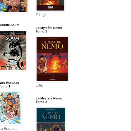
Trilogía.
Malefic Soum
Le Mystére Nemo
Tomo 1
Dos Espadas
L'ile.
Tomo 1
Le Mysteré Nemo.
Tomo 2
La Escuela