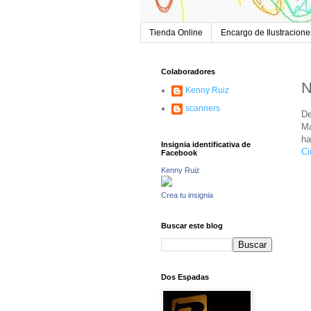
Tienda Online
Encargo de Ilustracione
Colaboradores
N
Kenny Ruiz
scanners
De
Ma
ha
Insignia identificativa de
Ci
Facebook
Kenny Ruiz
Crea tu insignia
Buscar este blog
Dos Espadas