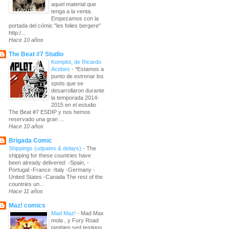
aquel material que
tenga a la venta.
Empezamos con la
portada del cómic "les folies bergere"
http:/...
Hace 10 años
The Beat #7 Studio
Komplot, de Ricardo
Acebes
-
*Estamos a
punto de estrenar los
spots que se
desarrollaron durante
la temporada 2014-
2015 en el estudio
The Beat #7 ESDIP y nos hemos
reservado una gran ...
Hace 10 años
Brigada Comic
Shippings (udpates & delays)
-
The
shipping for these countries have
been already delivered: -Spain, -
Portugal -France -Italy -Germany -
United States -Canada The rest of the
countries un...
Hace 11 años
Maz! comics
Mad Maz!
-
Mad Max
mola , y Fury Road
tambien sed testigos