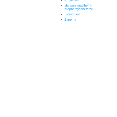
Proyectos
starwars maythe4th
prophethyoftheforce
Storyboard
Zapping