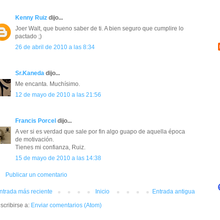
Kenny Ruiz
dijo...
Joer Walt, que bueno saber de ti. A bien seguro que cumplire lo
pactado ;)
26 de abril de 2010 a las 8:34
Sr.Kaneda
dijo...
Me encanta. Muchísimo.
12 de mayo de 2010 a las 21:56
Francis Porcel
dijo...
A ver si es verdad que sale por fin algo guapo de aquella época
de motivación.
Tienes mi confianza, Ruiz.
15 de mayo de 2010 a las 14:38
Publicar un comentario
ntrada más reciente
Inicio
Entrada antigua
scribirse a:
Enviar comentarios (Atom)