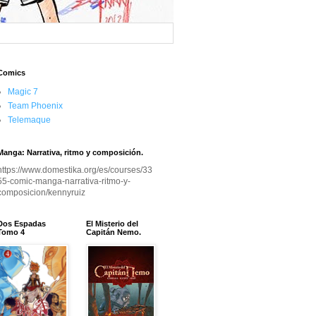
Comics
Magic 7
Team Phoenix
Telemaque
Manga: Narrativa, ritmo y composición.
https://www.domestika.org/es/courses/33
55-comic-manga-narrativa-ritmo-y-
composicion/kennyruiz
Dos Espadas
El Misterio del
Tomo 4
Capitán Nemo.