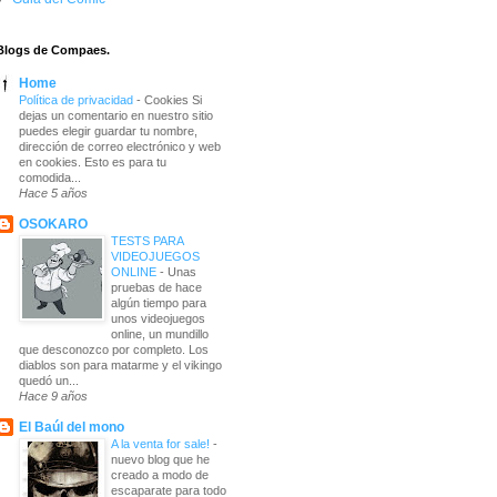
Blogs de Compaes.
Home
Política de privacidad
-
Cookies Si
dejas un comentario en nuestro sitio
puedes elegir guardar tu nombre,
dirección de correo electrónico y web
en cookies. Esto es para tu
comodida...
Hace 5 años
OSOKARO
TESTS PARA
VIDEOJUEGOS
ONLINE
-
Unas
pruebas de hace
algún tiempo para
unos videojuegos
online, un mundillo
que desconozco por completo. Los
diablos son para matarme y el vikingo
quedó un...
Hace 9 años
El Baúl del mono
A la venta for sale!
-
nuevo blog que he
creado a modo de
escaparate para todo