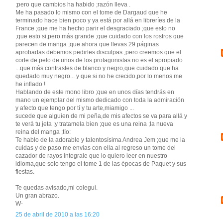
;pero que cambios ha habido ;razón lleva .
Me ha pasado lo mismo con el tome de Dargaud que he
terminado hace bien poco y ya está por allá en libreríes de la
France ;que me ha hecho parir el desgraciado ;que esto no
;que esto si,pero más grande ;que cuidado con los rostros que
parecen de manga ;que ahora que llevas 29 páginas
aprobadas debemos pedirtes disculpas ,pero creemos que el
corte de pelo de unos de los protagonistas no es el apropiado
...que más contrastes de blanco y negro,que cuidado que ha
quedado muy negro... y que si no he crecido,por lo menos me
he inflado !
Hablando de este mono libro ;que en unos días tendrás en
mano un ejemplar del mismo dedicado con toda la admiración
y afecto que tengo por tí y tu arte,miamigo ...
sucede que alguien de mi peña,de mis afectos se va para allá y
te verá tu jeta ;y tratamela bien ;que es una reina ;la nueva
reina del manga ;tío:
Te hablo de la adorable y talentosísima Andrea Jem ;que me la
cuidas y de paso me envias con ella al regreso un tome del
cazador de rayos integrale que lo quiero leer en nuestro
idioma,que solo tengo el tome 1 de las épocas de Paquet y sus
fiestas.
Te quedas avisado,mi colegui.
Un gran abrazo.
W-
25 de abril de 2010 a las 16:20