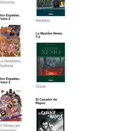
Unicornia.
Dos Espadas.
Tomo 2
Nautylus.
Le Mystère Nemo
T.3
La Verdadera
Destreza.
Dos Espadas.
Tomo 3
Ocean
El Cazador de
Rayos
El Torneo del
Emperador.