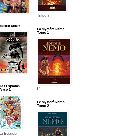
Trilogía.
Malefic Soum
Le Mystére Nemo
Tomo 1
Dos Espadas
L'ile.
Tomo 1
Le Mysteré Nemo.
Tomo 2
La Escuela