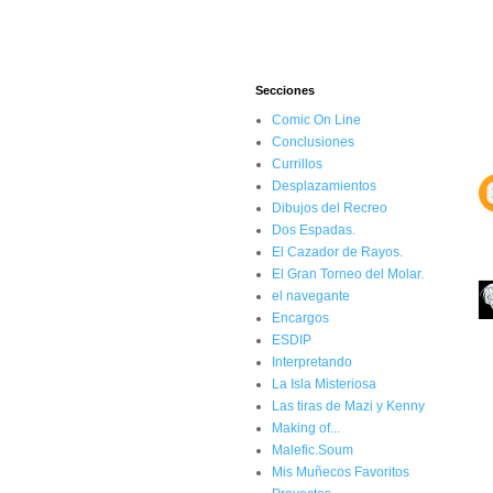
Secciones
Comic On Line
Conclusiones
Currillos
Desplazamientos
Dibujos del Recreo
Dos Espadas.
El Cazador de Rayos.
El Gran Torneo del Molar.
el navegante
Encargos
ESDIP
Interpretando
La Isla Misteriosa
Las tiras de Mazi y Kenny
Making of...
Malefic.Soum
Mis Muñecos Favoritos