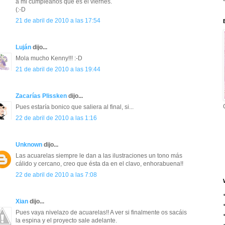
a mi cumpleaños que es el viernes.
(:-D
21 de abril de 2010 a las 17:54
Luján
dijo...
Mola mucho Kenny!!! :-D
21 de abril de 2010 a las 19:44
Zacarías Plissken
dijo...
Pues estaría bonico que saliera al final, si...
22 de abril de 2010 a las 1:16
Unknown
dijo...
Las acuarelas siempre le dan a las ilustraciones un tono más
cálido y cercano, creo que ésta da en el clavo, enhorabuena!!
22 de abril de 2010 a las 7:08
Xian
dijo...
Pues vaya nivelazo de acuarelas!! A ver si finalmente os sacáis
la espina y el proyecto sale adelante.