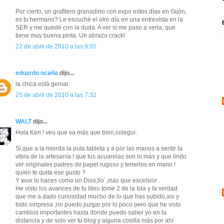
Por cierto, un grafitero granadino con expo estos días en Gijón,
es tu hermano? Le escuché el otro día en una entrevista en la
SER y me quedé con la duda. A ver si me paso a verla, que
tiene muy buena pinta. Un abrazo crack!
22 de abril de 2010 a las 9:05
eduardo ocaña
dijo...
la chica está genial.
25 de abril de 2010 a las 7:32
WALT
dijo...
Hola Ken ! veo que va más que bien,colegui.
Si,que a la mierda la puta tableta y a por las manos a sentir la
vibra de la artesanía ! que tus acuarelas son lo más y que lindo
ver originales padres de papel rugoso y tenerlos en mano !
quién te quita ese gusto ?
Y wue lo haces como un Dios,tío´,más que excelsior .
He visto los avances de tu libro tome 2 de la Isla y la verdad
que me a dado curiosidad mucho de lo que has subido,asi y
todo sorpresa ;no puedo juzgar por lo poco pero que he visto
cambios importantes hasta donde puedo saber yo en la
distancia y de solo ver tu blog y alguna cosilla más por ahí