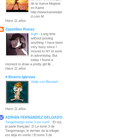
de la nueva blogwar
en Kame
http://www.kameislan
d.com M
Hace 11 años
Zapatillas Rusas
A girl
-
Long time
without posting
anything; I have been
very busy since I
moved to NY to work
in advertising. But
today I found a
moment to draw a pretty girl lik...
Hace 11 años
♥ Beatriz Iglesias
Vinila von Bismark
-
Hace 11 años
ADRIáN FERNáNDEZ DELGADO
Tangomango tome 3 est sorti!
-
Et oui,
je parle français! :D Le tome 3 de
Tangomango, le dernier de la trilogie,
est déjà en vente ! El tomo 3 de