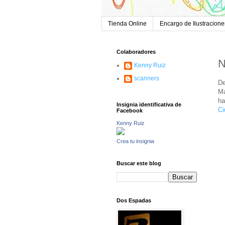
Tienda Online
Encargo de Ilustracione
Colaboradores
N
Kenny Ruiz
scanners
De
Ma
ha
Insignia identificativa de
Ci
Facebook
Kenny Ruiz
Crea tu insignia
Buscar este blog
Dos Espadas