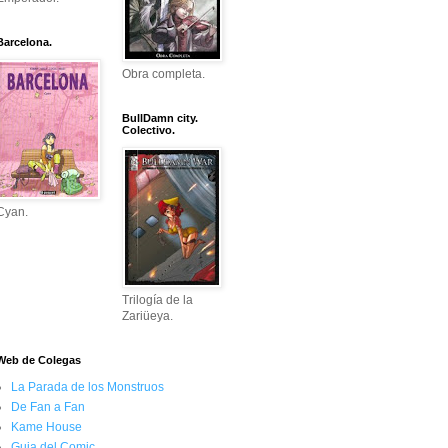
Barcelona.
Obra completa.
BullDamn city.
Colectivo.
Cyan.
Trilogía de la
Zariüeya.
Web de Colegas
La Parada de los Monstruos
De Fan a Fan
Kame House
Guia del Comic