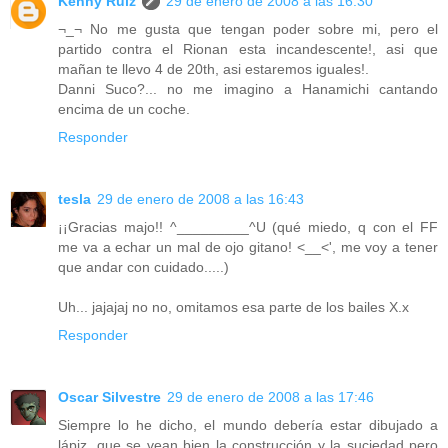
Kenny Ruiz
29 de enero de 2008 a las 16:30
¬_¬ No me gusta que tengan poder sobre mi, pero el
partido contra el Rionan esta incandescente!, asi que
mañan te llevo 4 de 20th, asi estaremos iguales!.
Danni Suco?... no me imagino a Hanamichi cantando
encima de un coche.
Responder
tesla
29 de enero de 2008 a las 16:43
¡¡Gracias majo!! ^_________^U (qué miedo, q con el FF
me va a echar un mal de ojo gitano! <__<', me voy a tener
que andar con cuidado.....)
Uh... jajajaj no no, omitamos esa parte de los bailes X.x
Responder
Oscar Silvestre
29 de enero de 2008 a las 17:46
Siempre lo he dicho, el mundo debería estar dibujado a
lápiz, que se vean bien la construcción y la suciedad pero