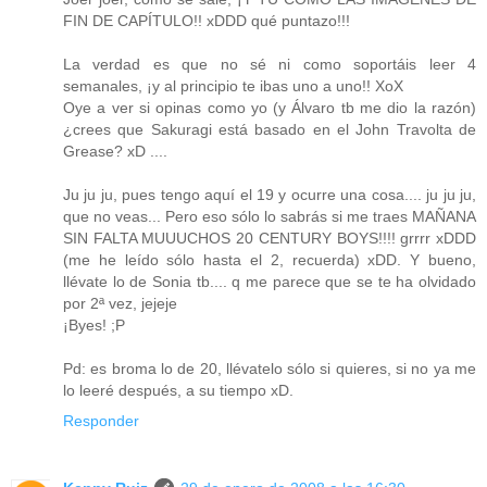
FIN DE CAPÍTULO!! xDDD qué puntazo!!!
La verdad es que no sé ni como soportáis leer 4
semanales, ¡y al principio te ibas uno a uno!! XoX
Oye a ver si opinas como yo (y Álvaro tb me dio la razón)
¿crees que Sakuragi está basado en el John Travolta de
Grease? xD ....
Ju ju ju, pues tengo aquí el 19 y ocurre una cosa.... ju ju ju,
que no veas... Pero eso sólo lo sabrás si me traes MAÑANA
SIN FALTA MUUUCHOS 20 CENTURY BOYS!!!! grrrr xDDD
(me he leído sólo hasta el 2, recuerda) xDD. Y bueno,
llévate lo de Sonia tb.... q me parece que se te ha olvidado
por 2ª vez, jejeje
¡Byes! ;P
Pd: es broma lo de 20, llévatelo sólo si quieres, si no ya me
lo leeré después, a su tiempo xD.
Responder