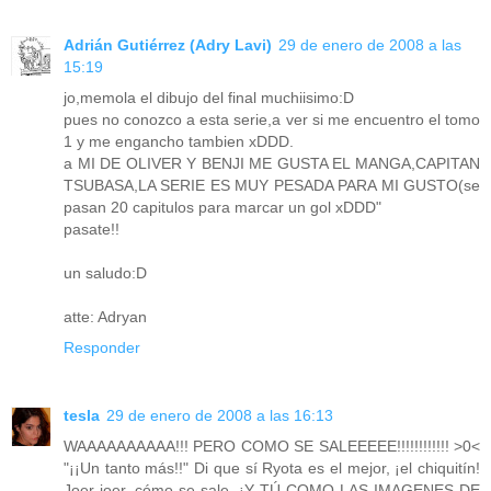
Adrián Gutiérrez (Adry Lavi)
29 de enero de 2008 a las
15:19
jo,memola el dibujo del final muchiisimo:D
pues no conozco a esta serie,a ver si me encuentro el tomo
1 y me engancho tambien xDDD.
a MI DE OLIVER Y BENJI ME GUSTA EL MANGA,CAPITAN
TSUBASA,LA SERIE ES MUY PESADA PARA MI GUSTO(se
pasan 20 capitulos para marcar un gol xDDD"
pasate!!
un saludo:D
atte: Adryan
Responder
tesla
29 de enero de 2008 a las 16:13
WAAAAAAAAAA!!! PERO COMO SE SALEEEEE!!!!!!!!!!!! >0<
"¡¡Un tanto más!!" Di que sí Ryota es el mejor, ¡el chiquitín!
Joer joer, cómo se sale, ¡Y TÚ COMO LAS IMAGENES DE