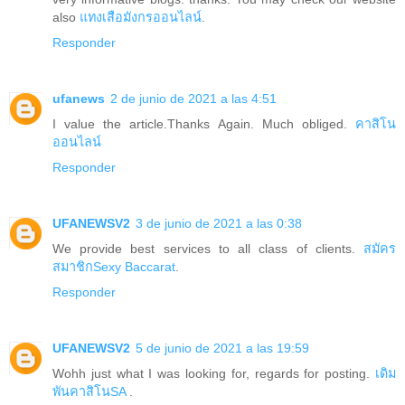
also
แทงเสือมังกรออนไลน์
.
Responder
ufanews
2 de junio de 2021 a las 4:51
I value the article.Thanks Again. Much obliged.
คาสิโน
ออนไลน์
Responder
UFANEWSV2
3 de junio de 2021 a las 0:38
We provide best services to all class of clients.
สมัคร
สมาชิกSexy Baccarat
.
Responder
UFANEWSV2
5 de junio de 2021 a las 19:59
Wohh just what I was looking for, regards for posting.
เดิม
พันคาสิโนSA
.