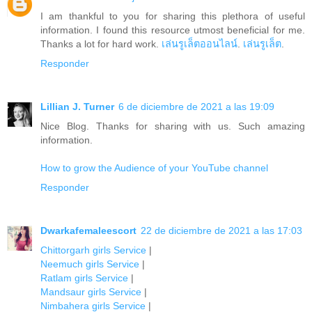
I am thankful to you for sharing this plethora of useful
information. I found this resource utmost beneficial for me.
Thanks a lot for hard work.
เล่นรูเล็ตออนไลน์
.
เล่นรูเล็ต
.
Responder
Lillian J. Turner
6 de diciembre de 2021 a las 19:09
Nice Blog. Thanks for sharing with us. Such amazing
information.
How to grow the Audience of your YouTube channel
Responder
Dwarkafemaleescort
22 de diciembre de 2021 a las 17:03
Chittorgarh girls Service
|
Neemuch girls Service
|
Ratlam girls Service
|
Mandsaur girls Service
|
Nimbahera girls Service
|