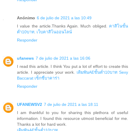
Anónimo
6 de julio de 2021 a las 10:49
I value the article.Thanks Again. Much obliged.
คาสิโนขั้น
ต่ำ10บาท
.
เว็บคาสิโนออนไลน์
Responder
ufanews
7 de julio de 2021 a las 16:06
I read this article. I think You put a lot of effort to create this
article. I appreciate your work.
เดิมพันAEขั้นต่ำ10บาท
Sexy
Baccarat
เซ็กซี่บาคาร่า
Responder
UFANEWSV2
7 de julio de 2021 a las 18:11
I am thankful to you for sharing this plethora of useful
information. I found this resource utmost beneficial for me.
Thanks a lot for hard work.
เดิมพันAEขั้นต่ำ10บาท
.