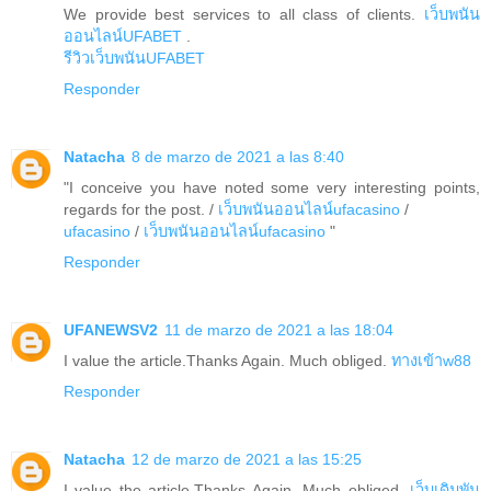
We provide best services to all class of clients.
เว็บพนัน
ออนไลน์UFABET
.
รีวิวเว็บพนันUFABET
Responder
Natacha
8 de marzo de 2021 a las 8:40
"I conceive you have noted some very interesting points,
regards for the post. /
เว็บพนันออนไลน์ufacasino
/
ufacasino
/
เว็บพนันออนไลน์ufacasino
"
Responder
UFANEWSV2
11 de marzo de 2021 a las 18:04
I value the article.Thanks Again. Much obliged.
ทางเข้าw88
Responder
Natacha
12 de marzo de 2021 a las 15:25
I value the article.Thanks Again. Much obliged.
เว็บเดิมพัน