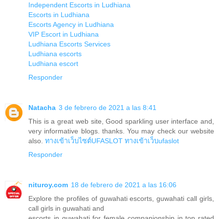
Independent Escorts in Ludhiana
Escorts in Ludhiana
Escorts Agency in Ludhiana
VIP Escort in Ludhiana
Ludhiana Escorts Services
Ludhiana escorts
Ludhiana escort
Responder
Natacha
3 de febrero de 2021 a las 8:41
This is a great web site, Good sparkling user interface and,
very informative blogs. thanks. You may check our website
also.
ทางเข้าเว็บไซต์UFASLOT
ทางเข้าเว็บufaslot
Responder
nituroy.com
18 de febrero de 2021 a las 16:06
Explore the profiles of guwahati escorts, guwahati call girls,
call girls in guwahati and
escorts in guwahati for female companionship in top rated