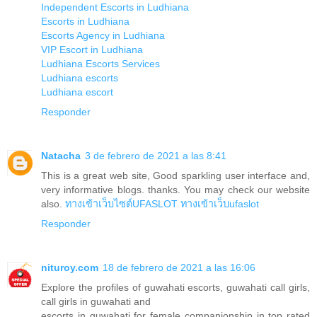
Independent Escorts in Ludhiana
Escorts in Ludhiana
Escorts Agency in Ludhiana
VIP Escort in Ludhiana
Ludhiana Escorts Services
Ludhiana escorts
Ludhiana escort
Responder
Natacha
3 de febrero de 2021 a las 8:41
This is a great web site, Good sparkling user interface and,
very informative blogs. thanks. You may check our website
also.
ทางเข้าเว็บไซต์UFASLOT
ทางเข้าเว็บufaslot
Responder
nituroy.com
18 de febrero de 2021 a las 16:06
Explore the profiles of guwahati escorts, guwahati call girls,
call girls in guwahati and
escorts in guwahati for female companionship in top rated