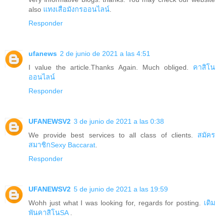
also
แทงเสือมังกรออนไลน์
.
Responder
ufanews
2 de junio de 2021 a las 4:51
I value the article.Thanks Again. Much obliged.
คาสิโน
ออนไลน์
Responder
UFANEWSV2
3 de junio de 2021 a las 0:38
We provide best services to all class of clients.
สมัคร
สมาชิกSexy Baccarat
.
Responder
UFANEWSV2
5 de junio de 2021 a las 19:59
Wohh just what I was looking for, regards for posting.
เดิม
พันคาสิโนSA
.