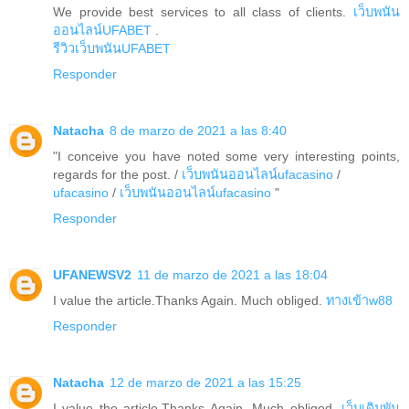
We provide best services to all class of clients.
เว็บพนัน
ออนไลน์UFABET
.
รีวิวเว็บพนันUFABET
Responder
Natacha
8 de marzo de 2021 a las 8:40
"I conceive you have noted some very interesting points,
regards for the post. /
เว็บพนันออนไลน์ufacasino
/
ufacasino
/
เว็บพนันออนไลน์ufacasino
"
Responder
UFANEWSV2
11 de marzo de 2021 a las 18:04
I value the article.Thanks Again. Much obliged.
ทางเข้าw88
Responder
Natacha
12 de marzo de 2021 a las 15:25
I value the article.Thanks Again. Much obliged.
เว็บเดิมพัน