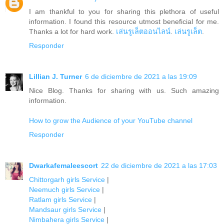
I am thankful to you for sharing this plethora of useful
information. I found this resource utmost beneficial for me.
Thanks a lot for hard work.
เล่นรูเล็ตออนไลน์
.
เล่นรูเล็ต
.
Responder
Lillian J. Turner
6 de diciembre de 2021 a las 19:09
Nice Blog. Thanks for sharing with us. Such amazing
information.
How to grow the Audience of your YouTube channel
Responder
Dwarkafemaleescort
22 de diciembre de 2021 a las 17:03
Chittorgarh girls Service
|
Neemuch girls Service
|
Ratlam girls Service
|
Mandsaur girls Service
|
Nimbahera girls Service
|