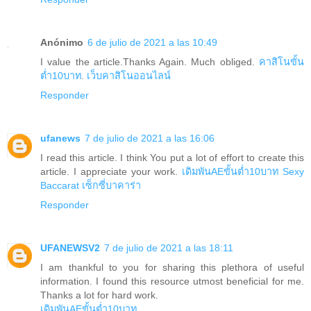
Anónimo
6 de julio de 2021 a las 10:49
I value the article.Thanks Again. Much obliged.
คาสิโนขั้น
ต่ำ10บาท
.
เว็บคาสิโนออนไลน์
Responder
ufanews
7 de julio de 2021 a las 16:06
I read this article. I think You put a lot of effort to create this
article. I appreciate your work.
เดิมพันAEขั้นต่ำ10บาท
Sexy
Baccarat
เซ็กซี่บาคาร่า
Responder
UFANEWSV2
7 de julio de 2021 a las 18:11
I am thankful to you for sharing this plethora of useful
information. I found this resource utmost beneficial for me.
Thanks a lot for hard work.
เดิมพันAEขั้นต่ำ10บาท
.