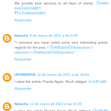
We provide best services to all class of clients.
เว็บพนัน
ออนไลน์UFABET
.
รีวิวเว็บพนันUFABET
Responder
Natacha
8 de marzo de 2021 a las 8:40
"I conceive you have noted some very interesting points,
regards for the post. /
เว็บพนันออนไลน์ufacasino
/
ufacasino
/
เว็บพนันออนไลน์ufacasino
"
Responder
UFANEWSV2
11 de marzo de 2021 a las 18:04
I value the article.Thanks Again. Much obliged.
ทางเข้าw88
Responder
Natacha
12 de marzo de 2021 a las 15:25
I value the article.Thanks Again. Much obliged.
เว็บเดิมพัน