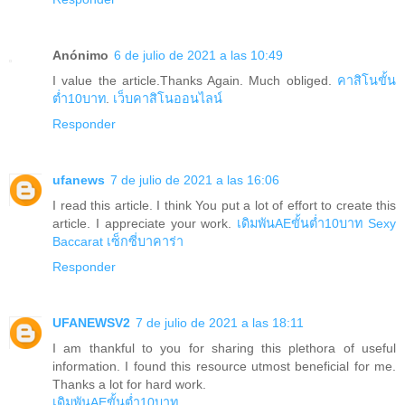
Anónimo
6 de julio de 2021 a las 10:49
I value the article.Thanks Again. Much obliged.
คาสิโนขั้น
ต่ำ10บาท
.
เว็บคาสิโนออนไลน์
Responder
ufanews
7 de julio de 2021 a las 16:06
I read this article. I think You put a lot of effort to create this
article. I appreciate your work.
เดิมพันAEขั้นต่ำ10บาท
Sexy
Baccarat
เซ็กซี่บาคาร่า
Responder
UFANEWSV2
7 de julio de 2021 a las 18:11
I am thankful to you for sharing this plethora of useful
information. I found this resource utmost beneficial for me.
Thanks a lot for hard work.
เดิมพันAEขั้นต่ำ10บาท
.