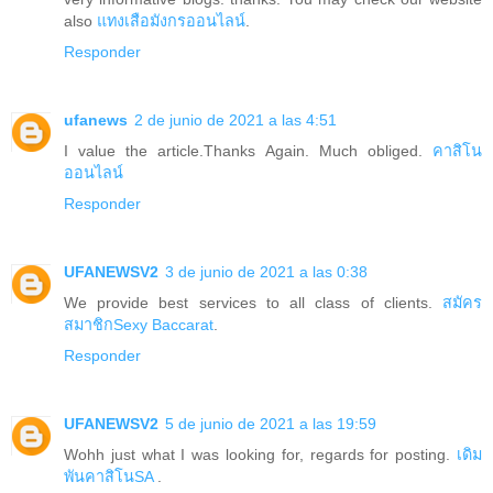
also
แทงเสือมังกรออนไลน์
.
Responder
ufanews
2 de junio de 2021 a las 4:51
I value the article.Thanks Again. Much obliged.
คาสิโน
ออนไลน์
Responder
UFANEWSV2
3 de junio de 2021 a las 0:38
We provide best services to all class of clients.
สมัคร
สมาชิกSexy Baccarat
.
Responder
UFANEWSV2
5 de junio de 2021 a las 19:59
Wohh just what I was looking for, regards for posting.
เดิม
พันคาสิโนSA
.