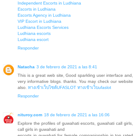
Independent Escorts in Ludhiana
Escorts in Ludhiana
Escorts Agency in Ludhiana
VIP Escort in Ludhiana
Ludhiana Escorts Services
Ludhiana escorts
Ludhiana escort
Responder
Natacha
3 de febrero de 2021 a las 8:41
This is a great web site, Good sparkling user interface and,
very informative blogs. thanks. You may check our website
also.
ทางเข้าเว็บไซต์UFASLOT
ทางเข้าเว็บufaslot
Responder
nituroy.com
18 de febrero de 2021 a las 16:06
Explore the profiles of guwahati escorts, guwahati call girls,
call girls in guwahati and
escorts in guwahati for female companionship in top rated