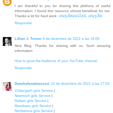
I am thankful to you for sharing this plethora of useful
information. I found this resource utmost beneficial for me.
Thanks a lot for hard work.
เล่นรูเล็ตออนไลน์
.
เล่นรูเล็ต
.
Responder
Lillian J. Turner
6 de diciembre de 2021 a las 19:09
Nice Blog. Thanks for sharing with us. Such amazing
information.
How to grow the Audience of your YouTube channel
Responder
Dwarkafemaleescort
22 de diciembre de 2021 a las 17:03
Chittorgarh girls Service
|
Neemuch girls Service
|
Ratlam girls Service
|
Mandsaur girls Service
|
Nimbahera girls Service
|