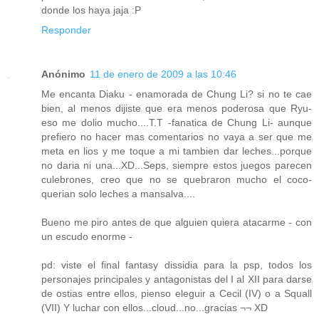
donde los haya jaja :P
Responder
Anónimo
11 de enero de 2009 a las 10:46
Me encanta Diaku - enamorada de Chung Li? si no te cae
bien, al menos dijiste que era menos poderosa que Ryu-
eso me dolio mucho....T.T -fanatica de Chung Li- aunque
prefiero no hacer mas comentarios no vaya a ser que me
meta en lios y me toque a mi tambien dar leches...porque
no daria ni una...XD...Seps, siempre estos juegos parecen
culebrones, creo que no se quebraron mucho el coco-
querian solo leches a mansalva....
Bueno me piro antes de que alguien quiera atacarme - con
un escudo enorme -
pd: viste el final fantasy dissidia para la psp, todos los
personajes principales y antagonistas del I al XII para darse
de ostias entre ellos, pienso eleguir a Cecil (IV) o a Squall
(VII) Y luchar con ellos...cloud...no...gracias ¬¬ XD