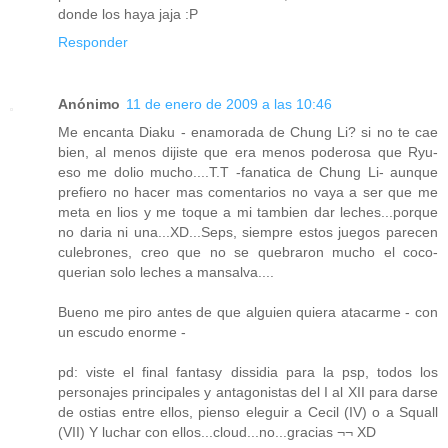
donde los haya jaja :P
Responder
Anónimo
11 de enero de 2009 a las 10:46
Me encanta Diaku - enamorada de Chung Li? si no te cae
bien, al menos dijiste que era menos poderosa que Ryu-
eso me dolio mucho....T.T -fanatica de Chung Li- aunque
prefiero no hacer mas comentarios no vaya a ser que me
meta en lios y me toque a mi tambien dar leches...porque
no daria ni una...XD...Seps, siempre estos juegos parecen
culebrones, creo que no se quebraron mucho el coco-
querian solo leches a mansalva....
Bueno me piro antes de que alguien quiera atacarme - con
un escudo enorme -
pd: viste el final fantasy dissidia para la psp, todos los
personajes principales y antagonistas del I al XII para darse
de ostias entre ellos, pienso eleguir a Cecil (IV) o a Squall
(VII) Y luchar con ellos...cloud...no...gracias ¬¬ XD