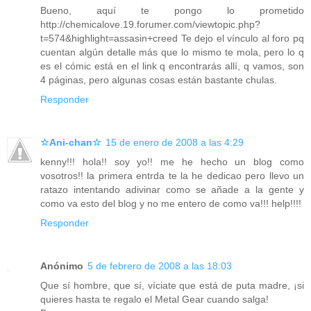
Bueno, aquí te pongo lo prometido
http://chemicalove.19.forumer.com/viewtopic.php?
t=574&highlight=assasin+creed Te dejo el vínculo al foro pq
cuentan algún detalle más que lo mismo te mola, pero lo q
es el cómic está en el link q encontrarás allí, q vamos, son
4 páginas, pero algunas cosas están bastante chulas.
Responder
☆Ani-chan☆
15 de enero de 2008 a las 4:29
kenny!!! hola!! soy yo!! me he hecho un blog como
vosotros!! la primera entrda te la he dedicao pero llevo un
ratazo intentando adivinar como se añade a la gente y
como va esto del blog y no me entero de como va!!! help!!!!
Responder
Anónimo
5 de febrero de 2008 a las 18:03
Que sí hombre, que sí, víciate que está de puta madre, ¡si
quieres hasta te regalo el Metal Gear cuando salga!