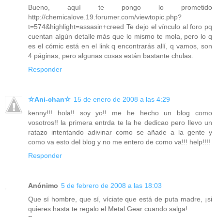
Bueno, aquí te pongo lo prometido
http://chemicalove.19.forumer.com/viewtopic.php?
t=574&highlight=assasin+creed Te dejo el vínculo al foro pq
cuentan algún detalle más que lo mismo te mola, pero lo q
es el cómic está en el link q encontrarás allí, q vamos, son
4 páginas, pero algunas cosas están bastante chulas.
Responder
☆Ani-chan☆
15 de enero de 2008 a las 4:29
kenny!!! hola!! soy yo!! me he hecho un blog como
vosotros!! la primera entrda te la he dedicao pero llevo un
ratazo intentando adivinar como se añade a la gente y
como va esto del blog y no me entero de como va!!! help!!!!
Responder
Anónimo
5 de febrero de 2008 a las 18:03
Que sí hombre, que sí, víciate que está de puta madre, ¡si
quieres hasta te regalo el Metal Gear cuando salga!