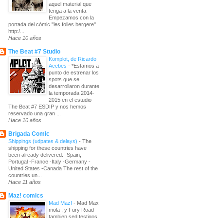
aquel material que
tenga a la venta.
Empezamos con la
portada del cómic "les folies bergere"
http:/...
Hace 10 años
The Beat #7 Studio
Komplot, de Ricardo
Acebes
-
*Estamos a
punto de estrenar los
spots que se
desarrollaron durante
la temporada 2014-
2015 en el estudio
The Beat #7 ESDIP y nos hemos
reservado una gran ...
Hace 10 años
Brigada Comic
Shippings (udpates & delays)
-
The
shipping for these countries have
been already delivered: -Spain, -
Portugal -France -Italy -Germany -
United States -Canada The rest of the
countries un...
Hace 11 años
Maz! comics
Mad Maz!
-
Mad Max
mola , y Fury Road
tambien sed testigos