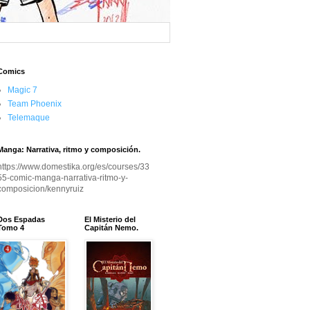
Comics
Magic 7
Team Phoenix
Telemaque
Manga: Narrativa, ritmo y composición.
https://www.domestika.org/es/courses/33
55-comic-manga-narrativa-ritmo-y-
composicion/kennyruiz
Dos Espadas
El Misterio del
Tomo 4
Capitán Nemo.