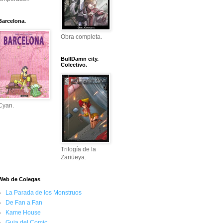
Barcelona.
Obra completa.
BullDamn city.
Colectivo.
Cyan.
Trilogía de la
Zariüeya.
Web de Colegas
La Parada de los Monstruos
De Fan a Fan
Kame House
Guia del Comic