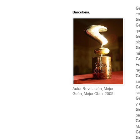
Gr
Barcelona.
co
Gr
Gr
qu
Gr
pi
G
mi
Gr
Fr
ra
Gr
se
Gr
Autor Revelación, Mejor
si
Guón, Mejor Obra. 2005
Gr
y 
Gr
pe
Gr
Ma
Gr
Gr