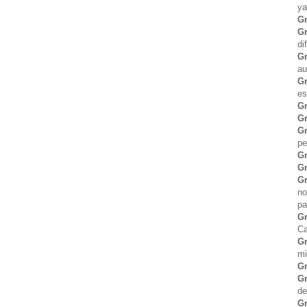
ya
Gr
Gr
di
Gr
au
Gr
es
Gr
Gr
Gr
pe
G
Gr
Gr
no
pa
Gr
Ca
Gr
mi
Gr
Gr
de
Gr