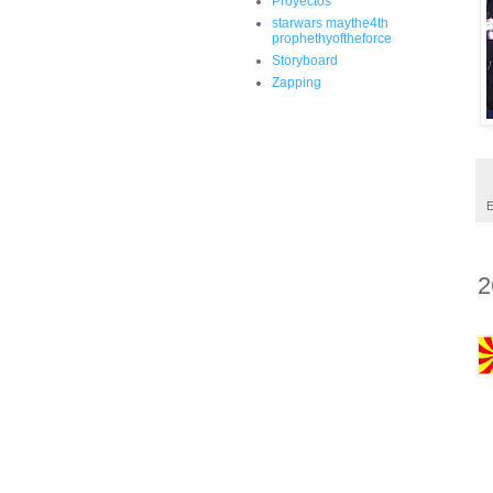
Proyectos
starwars maythe4th
prophethyoftheforce
Storyboard
Zapping
E
2