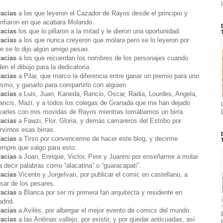
acias
a los que leyeron el Cazador de Rayos desde el principio y
nfiaron en que acabara Molando.
acias
los que lo pillaron a la mitad y le dieron una oportunidad.
acias
a los que nunca creyeron que molara pero se lo leyeron por
e se lo dijo algún amigo pesao.
acias
a los que recuerdan los nombres de los personajes cuando
den el dibujo para la dedicatoria.
racias
a Pilar, que marco la diferencia entre ganar un premio para uno
smo, y ganarlo para compartirlo con alguien.
acias
a Luis, Juan, Kaneda, Rancio, Oscar, Radia, Lourdes, Angela,
ancis, Mazi, y a todos los colegas de Granada que me han dejado
yarles con mis movidas de Rayos mientras tomábamos un birra.
acias
a Fawzi, Flor, Gloria, y demás camareros del Estribo por
rvirnos esas birras.
acias
a Tirso por convencerme de hacer este blog, y decirme
empre que valgo para esto.
acias
a Joan, Enrique, Victor, Pere y Juanmi por enseñarme a molar
a decir palabras como “alacatina” o “guaracapati”.
acias
Vicente y JorgeIvan, por publicar el comic en castellano, a
sar de los pesares.
acias
a Blanca por ser mi primera fan arquitecta y residente en
drid.
acias
a Avilés, por albergar el mejor evento de comics del mundo.
acias
a las Anilinas vallejo, por existir, y por quedar anticuadas, así