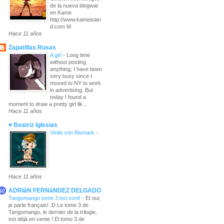
de la nueva blogwar
en Kame
http://www.kameislan
d.com M
Hace 11 años
Zapatillas Rusas
A girl
-
Long time
without posting
anything; I have been
very busy since I
moved to NY to work
in advertising. But
today I found a
moment to draw a pretty girl lik...
Hace 11 años
♥ Beatriz Iglesias
Vinila von Bismark
-
Hace 11 años
ADRIáN FERNáNDEZ DELGADO
Tangomango tome 3 est sorti!
-
Et oui,
je parle français! :D Le tome 3 de
Tangomango, le dernier de la trilogie,
est déjà en vente ! El tomo 3 de