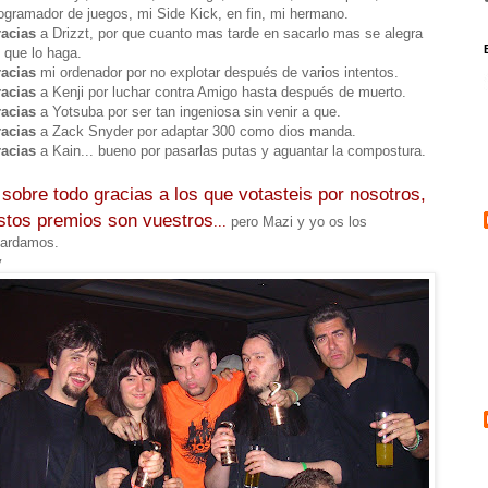
ogramador de juegos, mi Side Kick, en fin, mi hermano.
acias
a Drizzt, por que cuanto mas tarde en sacarlo mas se alegra
 que lo haga.
acias
mi ordenador por no explotar después de varios intentos.
acias
a Kenji por luchar contra Amigo hasta después de muerto.
acias
a Yotsuba por ser tan ingeniosa sin venir a que.
acias
a Zack Snyder por adaptar 300 como dios manda.
acias
a Kain... bueno por pasarlas putas y aguantar la compostura.
 sobre todo gracias a los que votasteis por nosotros,
stos premios son vuestros
...
pero Mazi y yo os los
ardamos.
y