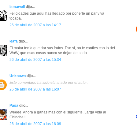
Ismawell
dijo...
Felicidades que aqui has llegado por ponerle un par y ya
tocaba.
26 de abril de 2007 a las 14:17
Rafa
dijo...
El molar tenía que dar sus frutos. Eso sí, no te confíes con lo del
WoW, que esas cosas nunca se dejan del todo...
26 de abril de 2007 a las 15:34
Unknown
dijo...
Este comentario ha sido eliminado por el autor.
26 de abril de 2007 a las 16:07
Pasa
dijo...
Weeee! Ahora a ganas mas con el siguiente. Larga vida al
Chinche!!
26 de abril de 2007 a las 16:09