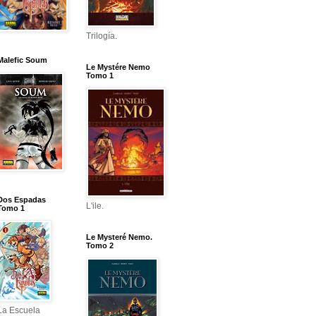
Trilogía.
Malefic Soum
Le Mystére Nemo
Tomo 1
Dos Espadas
L'ile.
Tomo 1
Le Mysteré Nemo.
Tomo 2
La Escuela