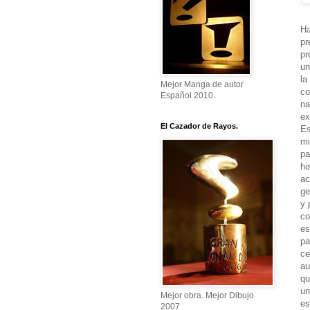
Ha
pr
pr
un
la
Mejor Manga de autor
co
Español 2010.
na
ex
El Cazador de Rayos.
Es
mi
pa
hi
ac
ge
y 
co
es
pa
ce
au
qu
un
Mejor obra. Mejor Dibujo
es
2007