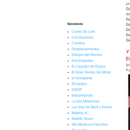
pr
Gr
de
Gr
Secciones
Gr
Gr
Comic On Line
Gr
Conclusiones
Gr
Currillos
Desplazamientos
Y
Dibujos del Recreo
E
Dos Espadas.
gu
El Cazador de Rayos.
K
El Gran Torneo del Molar.
el navegante
Encargos
ESDIP
Interpretando
La Isla Misteriosa
Las tiras de Mazi y Kenny
Making of...
Malefic.Soum
Mis Muñecos Favoritos