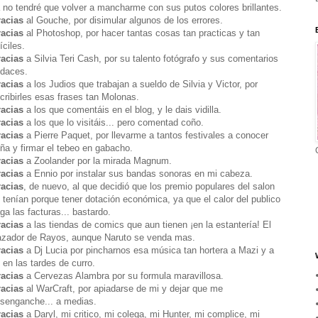
 no tendré que volver a mancharme con sus putos colores brillantes.
acias
al Gouche, por disimular algunos de los errores.
acias
al Photoshop, por hacer tantas cosas tan practicas y tan
fíciles.
acias
a Silvia Teri Cash, por su talento fotógrafo y sus comentarios
daces.
acias
a los Judios que trabajan a sueldo de Silvia y Victor, por
cribirles esas frases tan Molonas.
acias
a los que comentáis en el blog, y le dais vidilla.
acias
a los que lo visitáis... pero comentad coño.
acias
a Pierre Paquet, por llevarme a tantos festivales a conocer
ña y firmar el tebeo en gabacho.
racias
a Zoolander por la mirada Magnum.
acias
a Ennio por instalar sus bandas sonoras en mi cabeza.
acias
, de nuevo, al que decidió que los premio populares del salon
 tenían porque tener dotación económica, ya que el calor del publico
ga las facturas... bastardo.
acias
a las tiendas de comics que aun tienen ¡en la estantería! El
zador de Rayos, aunque Naruto se venda mas.
acias
a Dj Lucia por pincharnos esa música tan hortera a Mazi y a
 en las tardes de curro.
acias
a Cervezas Alambra por su formula maravillosa.
acias
al WarCraft, por apiadarse de mi y dejar que me
senganche... a medias.
acias
a Daryl, mi critico, mi colega, mi Hunter, mi complice, mi