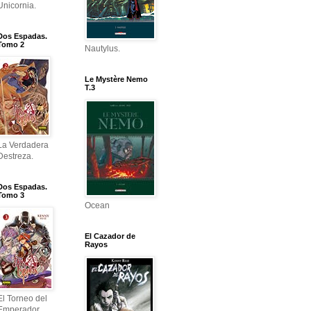
Unicornia.
Dos Espadas.
Tomo 2
Nautylus.
Le Mystère Nemo
T.3
La Verdadera
Destreza.
Dos Espadas.
Tomo 3
Ocean
El Cazador de
Rayos
El Torneo del
Emperador.