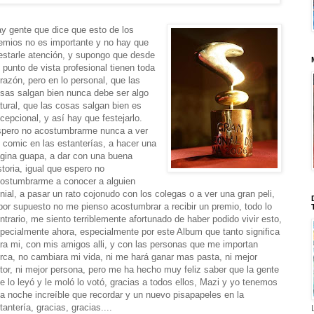
y gente que dice que esto de los
emios no es importante y no hay que
estarle atención, y supongo que desde
 punto de vista profesional tienen toda
 razón, pero en lo personal, que las
sas salgan bien nunca debe ser algo
tural, que las cosas salgan bien es
cepcional, y así hay que festejarlo.
pero no acostumbrarme nunca a ver
 comic en las estanterías, a hacer una
gina guapa, a dar con una buena
storia, igual que espero no
ostumbrarme a conocer a alguien
nial, a pasar un rato cojonudo con los colegas o a ver una gran peli,
por supuesto no me pienso acostumbrar a recibir un premio, todo lo
ntrario, me siento terriblemente afortunado de haber podido vivir esto,
pecialmente ahora, especialmente por este Album que tanto significa
ra mi, con mis amigos alli, y con las personas que me importan
rca, no cambiara mi vida, ni me hará ganar mas pasta, ni mejor
tor, ni mejor persona, pero me ha hecho muy feliz saber que la gente
e lo leyó y le moló lo votó, gracias a todos ellos, Mazi y yo tenemos
a noche increíble que recordar y un nuevo pisapapeles en la
tantería, gracias, gracias....