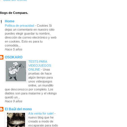
Blogs de Compaes.
Home
Política de privacidad
-
Cookies Si
dejas un comentario en nuestro sitio
puedes elegir guardar tu nombre,
dirección de correo electrónico y web
en cookies. Esto es para tu
comodida...
Hace 5 años
OSOKARO
TESTS PARA
VIDEOJUEGOS
ONLINE
-
Unas
pruebas de hace
algún tiempo para
unos videojuegos
online, un mundillo
que desconozco por completo. Los
diablos son para matarme y el vikingo
quedó un...
Hace 9 años
El Baúl del mono
A la venta for sale!
-
nuevo blog que he
creado a modo de
escaparate para todo