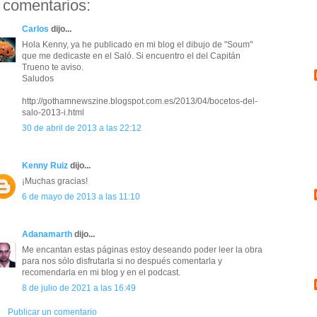
 comentarios:
Carlos
dijo...
Hola Kenny, ya he publicado en mi blog el dibujo de "Soum"
que me dedicaste en el Saló. Si encuentro el del Capitán
Trueno te aviso.
Saludos
http://gothamnewszine.blogspot.com.es/2013/04/bocetos-del-
salo-2013-i.html
30 de abril de 2013 a las 22:12
Kenny Ruiz
dijo...
¡Muchas gracias!
6 de mayo de 2013 a las 11:10
Adanamarth
dijo...
Me encantan estas páginas estoy deseando poder leer la obra
para nos sólo disfrutarla si no después comentarla y
recomendarla en mi blog y en el podcast.
8 de julio de 2021 a las 16:49
Publicar un comentario