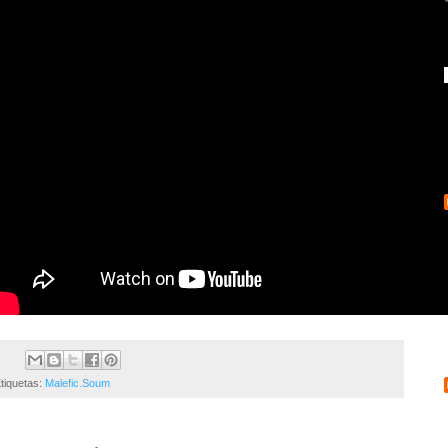
tiquetas:
Malefic.Soum