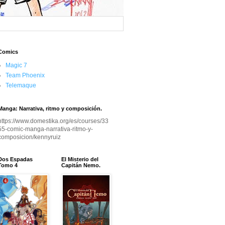
Comics
Magic 7
Team Phoenix
Telemaque
Manga: Narrativa, ritmo y composición.
https://www.domestika.org/es/courses/33
55-comic-manga-narrativa-ritmo-y-
composicion/kennyruiz
Dos Espadas
El Misterio del
Tomo 4
Capitán Nemo.