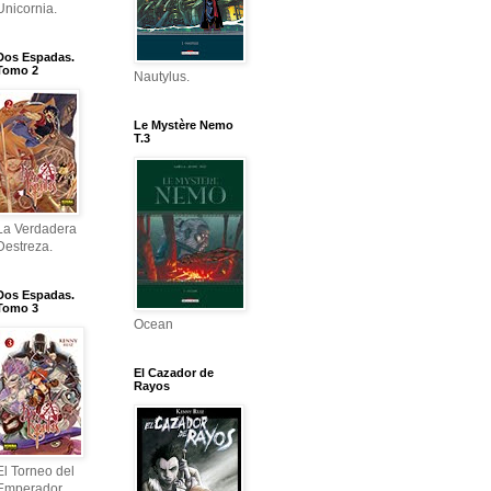
Unicornia.
Dos Espadas.
Tomo 2
Nautylus.
Le Mystère Nemo
T.3
La Verdadera
Destreza.
Dos Espadas.
Tomo 3
Ocean
El Cazador de
Rayos
El Torneo del
Emperador.