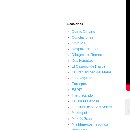
Secciones
Comic On Line
Conclusiones
Currillos
Desplazamientos
Dibujos del Recreo
Dos Espadas.
El Cazador de Rayos.
El Gran Torneo del Molar.
el navegante
Encargos
ESDIP
Interpretando
La Isla Misteriosa
Las tiras de Mazi y Kenny
E
Making of...
Malefic.Soum
Mis Muñecos Favoritos