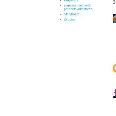
Proyectos
3
starwars maythe4th
prophethyoftheforce
Storyboard
Zapping