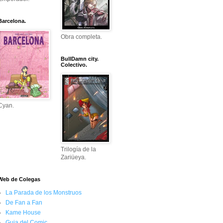
Barcelona.
Obra completa.
BullDamn city.
Colectivo.
Cyan.
Trilogía de la
Zariüeya.
Web de Colegas
La Parada de los Monstruos
De Fan a Fan
Kame House
Guia del Comic