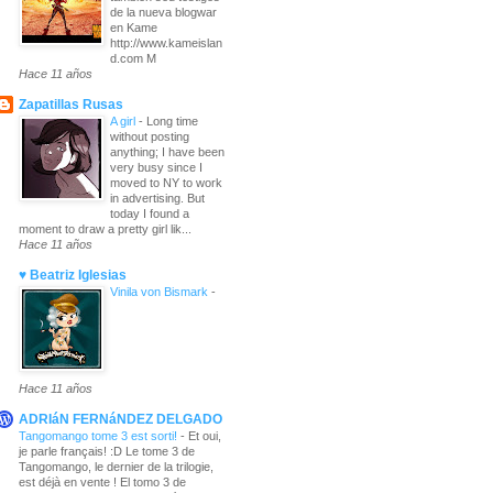
de la nueva blogwar
en Kame
http://www.kameislan
d.com M
Hace 11 años
Zapatillas Rusas
A girl
-
Long time
without posting
anything; I have been
very busy since I
moved to NY to work
in advertising. But
today I found a
moment to draw a pretty girl lik...
Hace 11 años
♥ Beatriz Iglesias
Vinila von Bismark
-
Hace 11 años
ADRIáN FERNáNDEZ DELGADO
Tangomango tome 3 est sorti!
-
Et oui,
je parle français! :D Le tome 3 de
Tangomango, le dernier de la trilogie,
est déjà en vente ! El tomo 3 de