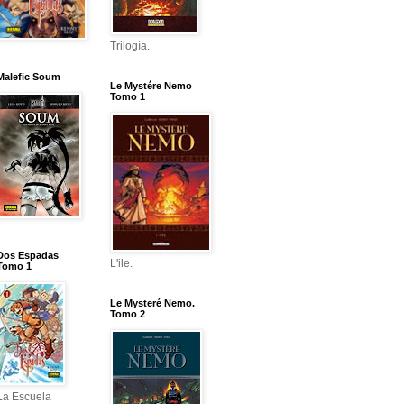
Trilogía.
Malefic Soum
Le Mystére Nemo
Tomo 1
Dos Espadas
L'ile.
Tomo 1
Le Mysteré Nemo.
Tomo 2
La Escuela