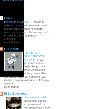
Blogs de Compaes.
Home
Política de privacidad
-
Cookies Si
dejas un comentario en nuestro sitio
puedes elegir guardar tu nombre,
dirección de correo electrónico y web
en cookies. Esto es para tu
comodida...
Hace 5 años
OSOKARO
TESTS PARA
VIDEOJUEGOS
ONLINE
-
Unas
pruebas de hace
algún tiempo para
unos videojuegos
online, un mundillo
que desconozco por completo. Los
diablos son para matarme y el vikingo
quedó un...
Hace 9 años
El Baúl del mono
A la venta for sale!
-
nuevo blog que he
creado a modo de
escaparate para todo