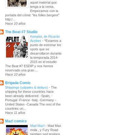
aquel material que
tenga a la venta.
Empezamos con la
portada del cómic "les folies bergere"
http:/...
Hace 10 años
The Beat #7 Studio
Komplot, de Ricardo
Acebes
-
*Estamos a
punto de estrenar los
spots que se
desarrollaron durante
la temporada 2014-
2015 en el estudio
The Beat #7 ESDIP y nos hemos
reservado una gran ...
Hace 10 años
Brigada Comic
Shippings (udpates & delays)
-
The
shipping for these countries have
been already delivered: -Spain, -
Portugal -France -Italy -Germany -
United States -Canada The rest of the
countries un...
Hace 11 años
Maz! comics
Mad Maz!
-
Mad Max
mola , y Fury Road
tambien sed testigos