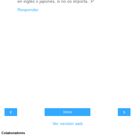
en inglés o japonés, si no os importa..:P
Responder
‹
›
Inicio
Ver versión web
Colaboradores