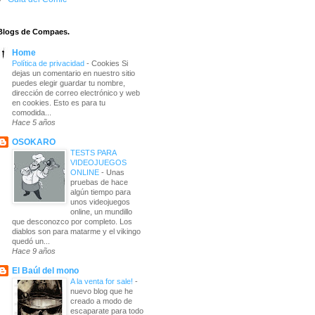
Blogs de Compaes.
Home
Política de privacidad
-
Cookies Si
dejas un comentario en nuestro sitio
puedes elegir guardar tu nombre,
dirección de correo electrónico y web
en cookies. Esto es para tu
comodida...
Hace 5 años
OSOKARO
TESTS PARA
VIDEOJUEGOS
ONLINE
-
Unas
pruebas de hace
algún tiempo para
unos videojuegos
online, un mundillo
que desconozco por completo. Los
diablos son para matarme y el vikingo
quedó un...
Hace 9 años
El Baúl del mono
A la venta for sale!
-
nuevo blog que he
creado a modo de
escaparate para todo