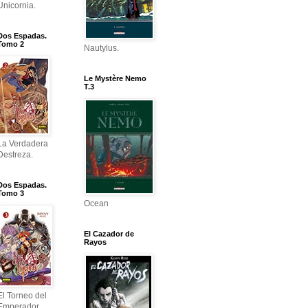
Unicornia.
Dos Espadas.
Tomo 2
Nautylus.
Le Mystère Nemo
T.3
La Verdadera
Destreza.
Dos Espadas.
Tomo 3
Ocean
El Cazador de
Rayos
El Torneo del
Emperador.