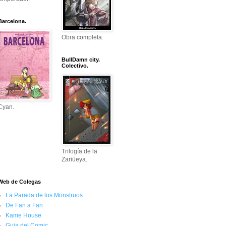
Barcelona.
Obra completa.
BullDamn city.
Colectivo.
Cyan.
Trilogía de la
Zariüeya.
Web de Colegas
La Parada de los Monstruos
De Fan a Fan
Kame House
Guia del Comic