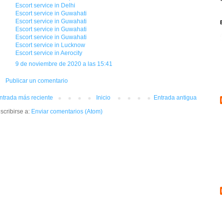
Escort service in Delhi
Escort service in Guwahati
Escort service in Guwahati
Escort service in Guwahati
Escort service in Guwahati
Escort service in Lucknow
Escort service in Aerocity
9 de noviembre de 2020 a las 15:41
Publicar un comentario
ntrada más reciente
Inicio
Entrada antigua
scribirse a:
Enviar comentarios (Atom)