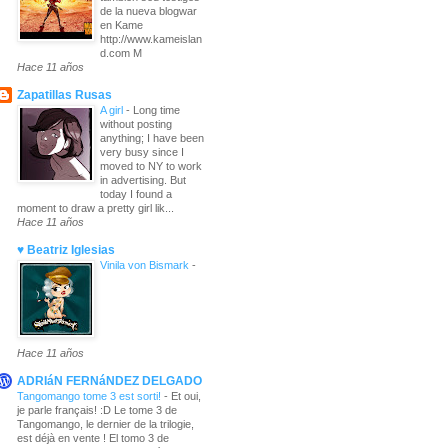
de la nueva blogwar
en Kame
http://www.kameislan
d.com M
Hace 11 años
Zapatillas Rusas
A girl
-
Long time
without posting
anything; I have been
very busy since I
moved to NY to work
in advertising. But
today I found a
moment to draw a pretty girl lik...
Hace 11 años
♥ Beatriz Iglesias
Vinila von Bismark
-
Hace 11 años
ADRIáN FERNáNDEZ DELGADO
Tangomango tome 3 est sorti!
-
Et oui,
je parle français! :D Le tome 3 de
Tangomango, le dernier de la trilogie,
est déjà en vente ! El tomo 3 de