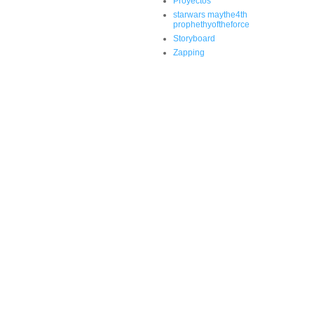
Proyectos
starwars maythe4th
prophethyoftheforce
Storyboard
Zapping