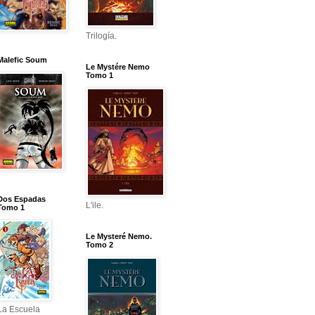
Trilogía.
Malefic Soum
Le Mystére Nemo
Tomo 1
Dos Espadas
L'ile.
Tomo 1
Le Mysteré Nemo.
Tomo 2
La Escuela