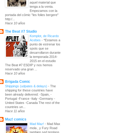
aquel material que
tenga a la venta.
Empezamos con la
portada del cómic "les folies bergere"
http:/...
Hace 10 años
The Beat #7 Studio
Komplot, de Ricardo
Acebes
-
*Estamos a
punto de estrenar los
spots que se
desarrollaron durante
la temporada 2014-
2015 en el estudio
The Beat #7 ESDIP y nos hemos
reservado una gran ...
Hace 10 años
Brigada Comic
Shippings (udpates & delays)
-
The
shipping for these countries have
been already delivered: -Spain, -
Portugal -France -Italy -Germany -
United States -Canada The rest of the
countries un...
Hace 11 años
Maz! comics
Mad Maz!
-
Mad Max
mola , y Fury Road
tambien sed testigos