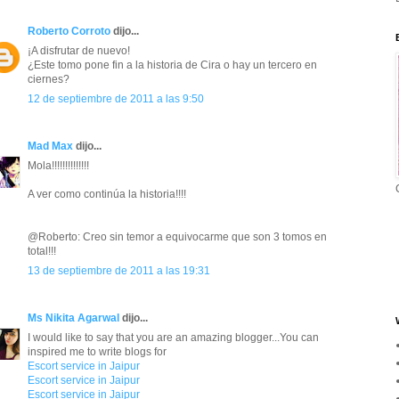
Roberto Corroto
dijo...
¡A disfrutar de nuevo!
¿Este tomo pone fin a la historia de Cira o hay un tercero en
ciernes?
12 de septiembre de 2011 a las 9:50
Mad Max
dijo...
Mola!!!!!!!!!!!!!!
A ver como continúa la historia!!!!
@Roberto: Creo sin temor a equivocarme que son 3 tomos en
total!!!
13 de septiembre de 2011 a las 19:31
Ms Nikita Agarwal
dijo...
I would like to say that you are an amazing blogger...You can
inspired me to write blogs for
Escort service in Jaipur
Escort service in Jaipur
Escort service in Jaipur