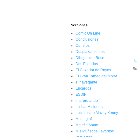
Secciones
Comic On Line
Conclusiones
Currillos
Desplazamientos
Dibujos del Recreo
E
Dos Espadas.
Su
El Cazador de Rayos.
El Gran Torneo del Molar.
el navegante
Encargos
ESDIP
Interpretando
La Isla Misteriosa
Las tiras de Mazi y Kenny
Making of...
Malefic.Soum
Mis Muñecos Favoritos