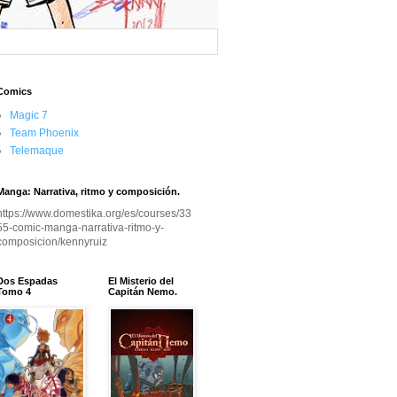
Comics
Magic 7
Team Phoenix
Telemaque
Manga: Narrativa, ritmo y composición.
https://www.domestika.org/es/courses/33
55-comic-manga-narrativa-ritmo-y-
composicion/kennyruiz
Dos Espadas
El Misterio del
Tomo 4
Capitán Nemo.