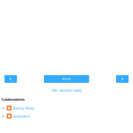
‹
›
Inicio
Ver versión web
Colaboradores
Kenny Ruiz
scanners