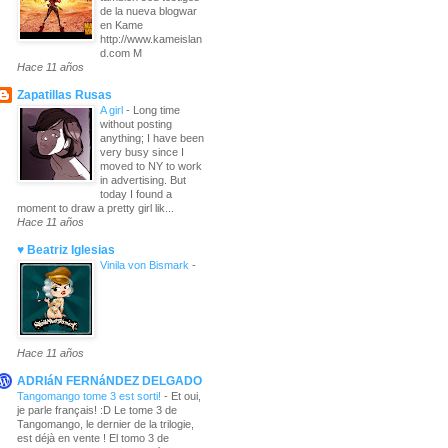
de la nueva blogwar
en Kame
http://www.kameislan
d.com M
Hace 11 años
Zapatillas Rusas
A girl
-
Long time
without posting
anything; I have been
very busy since I
moved to NY to work
in advertising. But
today I found a
moment to draw a pretty girl lik...
Hace 11 años
♥ Beatriz Iglesias
Vinila von Bismark
-
Hace 11 años
ADRIáN FERNáNDEZ DELGADO
Tangomango tome 3 est sorti!
-
Et oui,
je parle français! :D Le tome 3 de
Tangomango, le dernier de la trilogie,
est déjà en vente ! El tomo 3 de