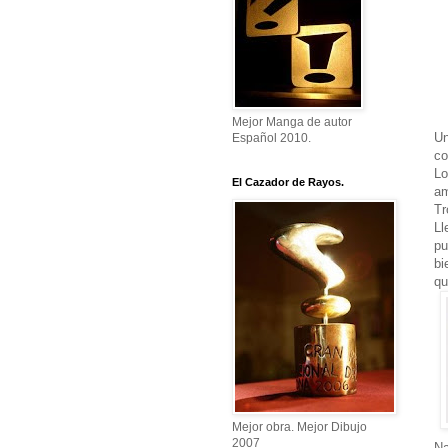
Mejor Manga de autor
Un
Español 2010.
co
Lo
El Cazador de Rayos.
am
Tr
Ll
pu
bi
qu
Mejor obra. Mejor Dibujo
2007
Na