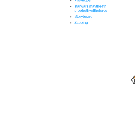
Proyectos
starwars maythe4th
prophethyoftheforce
Storyboard
Zapping