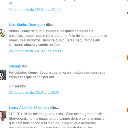
:P
24 de agosto de 2010 a las 21:41
Kiko Muñoz Rodríguez
dijo...
Animo Kenny, sé que tu puedes. Después de todas tus
batallitas, seguro que saldrá adelante. Y lo de la quedada no te
preocupes, nosotros, siempre que quieras, seguiremos allí.
Un fuerte abrazo y suerte en Ilion.
24 de agosto de 2010 a las 22:00
Juanga
dijo...
Felicidades Kenny! Seguro que te va bien sobretodo con esos
trabajazos que tienes por ahí.
Un saludo!
25 de agosto de 2010 a las 0:03
Laura Aluminé Skibinsky
dijo...
EEEEEY!!!!! No me imaginaba esto, cómo me alegro por ti!!!!
Storyboard...no me imagino otro campo dentro de la animación
que esté más hecho a tu medida...Seguro que acabarás
emocionándote y harás muchos más garabatos de los