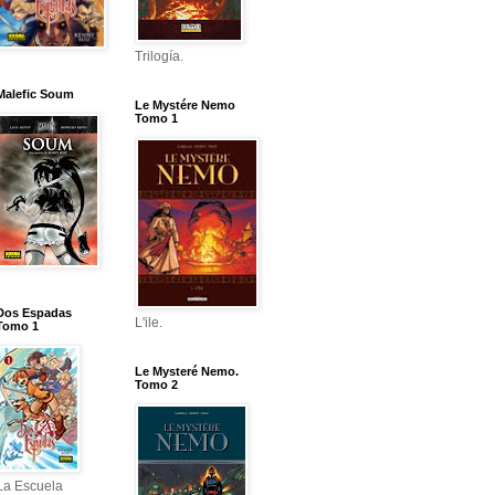
Trilogía.
Malefic Soum
Le Mystére Nemo
Tomo 1
Dos Espadas
L'ile.
Tomo 1
Le Mysteré Nemo.
Tomo 2
La Escuela