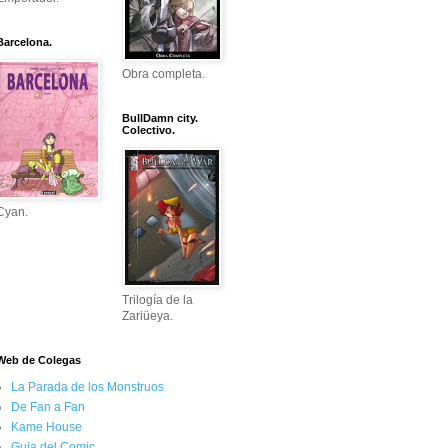
Barcelona.
Obra completa.
BullDamn city.
Colectivo.
Cyan.
Trilogía de la
Zariüeya.
Web de Colegas
La Parada de los Monstruos
De Fan a Fan
Kame House
Guia del Comic