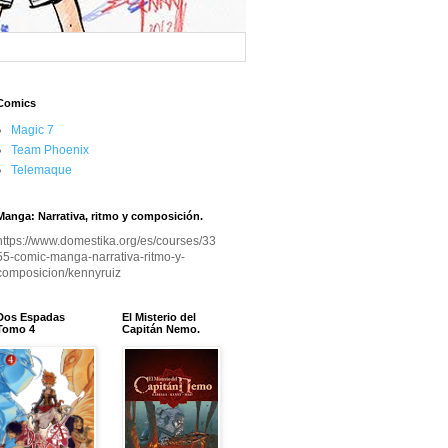
Comics
Magic 7
Team Phoenix
Telemaque
Manga: Narrativa, ritmo y composición.
https://www.domestika.org/es/courses/33
55-comic-manga-narrativa-ritmo-y-
composicion/kennyruiz
Dos Espadas
El Misterio del
Tomo 4
Capitán Nemo.