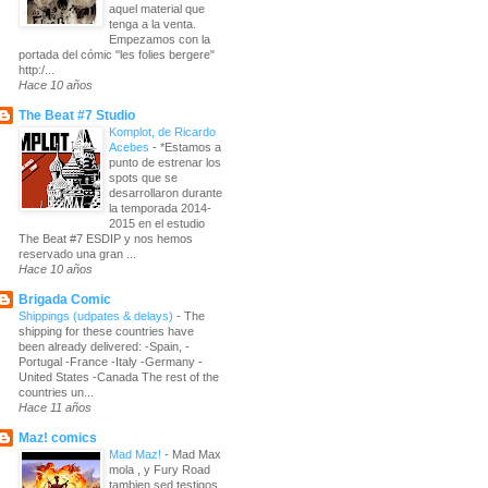
aquel material que
tenga a la venta.
Empezamos con la
portada del cómic "les folies bergere"
http:/...
Hace 10 años
The Beat #7 Studio
Komplot, de Ricardo
Acebes
-
*Estamos a
punto de estrenar los
spots que se
desarrollaron durante
la temporada 2014-
2015 en el estudio
The Beat #7 ESDIP y nos hemos
reservado una gran ...
Hace 10 años
Brigada Comic
Shippings (udpates & delays)
-
The
shipping for these countries have
been already delivered: -Spain, -
Portugal -France -Italy -Germany -
United States -Canada The rest of the
countries un...
Hace 11 años
Maz! comics
Mad Maz!
-
Mad Max
mola , y Fury Road
tambien sed testigos