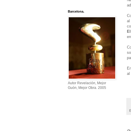
ad
Barcelona.
Co
al
co
El
en
Co
so
pa
En
al
Autor Revelación, Mejor
Guón, Mejor Obra. 2005
E