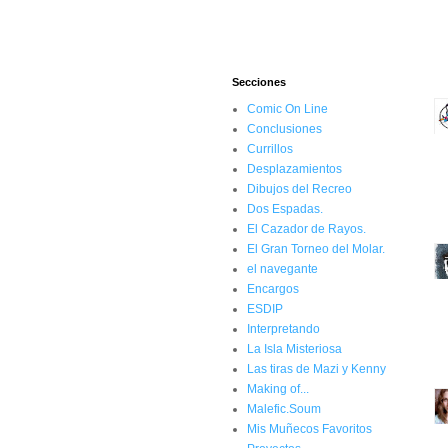
Secciones
Comic On Line
Conclusiones
Currillos
Desplazamientos
Dibujos del Recreo
Dos Espadas.
El Cazador de Rayos.
El Gran Torneo del Molar.
el navegante
Encargos
ESDIP
Interpretando
La Isla Misteriosa
Las tiras de Mazi y Kenny
Making of...
Malefic.Soum
Mis Muñecos Favoritos