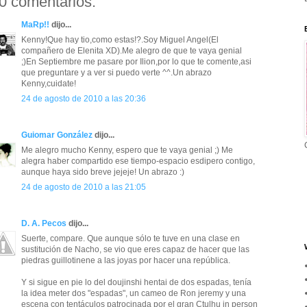
0 comentarios:
MaRp!!
dijo...
Kenny!Que hay tio,como estas!?.Soy Miguel Angel(El
compañero de Elenita XD).Me alegro de que te vaya genial
;)En Septiembre me pasare por Ilion,por lo que te comente,asi
que preguntare y a ver si puedo verte ^^.Un abrazo
Kenny,cuidate!
24 de agosto de 2010 a las 20:36
Guiomar González
dijo...
Me alegro mucho Kenny, espero que te vaya genial ;) Me
alegra haber compartido ese tiempo-espacio esdipero contigo,
aunque haya sido breve jejeje! Un abrazo :)
24 de agosto de 2010 a las 21:05
D. A. Pecos
dijo...
Suerte, compare. Que aunque sólo te tuve en una clase en
sustitución de Nacho, se vio que eres capaz de hacer que las
piedras guillotinene a las joyas por hacer una república.
Y si sigue en pie lo del doujinshi hentai de dos espadas, tenía
la idea meter dos "espadas", un cameo de Ron jeremy y una
escena con tentáculos patrocinada por el gran Ctulhu in person