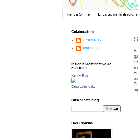
Tienda Online
Encargo de Ilustracione
Colaboradores
S
Kenny Ruiz
scanners
Bu
qu
Lo
Insignia identificativa de
añ
Facebook
He
Kenny Ruiz
ap
Po
Crea tu insignia
re
Buscar este blog
Dos Espadas