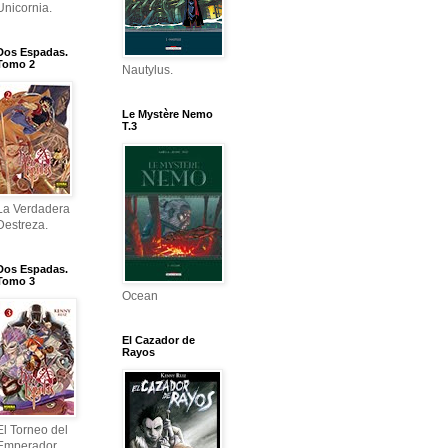
Unicornia.
Dos Espadas.
Tomo 2
Nautylus.
Le Mystère Nemo
T.3
La Verdadera
Destreza.
Dos Espadas.
Tomo 3
Ocean
El Cazador de
Rayos
El Torneo del
Emperador.