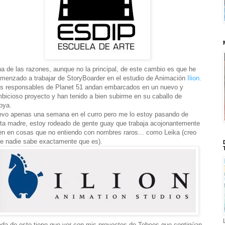
a de las razones, aunque no la principal, de este cambio es que he
menzado a trabajar de StoryBoarder en el estudio de Animación
Ilion.
s responsables de Planet 51 andan embarcados en un nuevo y
bicioso proyecto y han tenido a bien subirme en su caballo de
oya.
evo apenas una semana en el curro pero me lo estoy pasando de
ta madre, estoy rodeado de gente guay que trabaja acojonantemente
en en cosas que no entiendo con nombres raros... como Leika (creo
e nadie sabe exactamente que es).
da de esto tiene que ver con mis proyectos de Tebeos que continúan