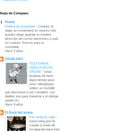
Blogs de Compaes.
Home
Política de privacidad
-
Cookies Si
dejas un comentario en nuestro sitio
puedes elegir guardar tu nombre,
dirección de correo electrónico y web
en cookies. Esto es para tu
comodida...
Hace 5 años
OSOKARO
TESTS PARA
VIDEOJUEGOS
ONLINE
-
Unas
pruebas de hace
algún tiempo para
unos videojuegos
online, un mundillo
que desconozco por completo. Los
diablos son para matarme y el vikingo
quedó un...
Hace 9 años
El Baúl del mono
A la venta for sale!
-
nuevo blog que he
creado a modo de
escaparate para todo