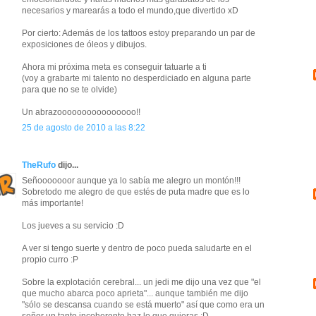
necesarios y marearás a todo el mundo,que divertido xD
Por cierto: Además de los tattoos estoy preparando un par de
exposiciones de óleos y dibujos.
Ahora mi próxima meta es conseguir tatuarte a ti
(voy a grabarte mi talento no desperdiciado en alguna parte
para que no se te olvide)
Un abrazoooooooooooooooo!!
25 de agosto de 2010 a las 8:22
TheRufo
dijo...
Señooooooor aunque ya lo sabía me alegro un montón!!!
Sobretodo me alegro de que estés de puta madre que es lo
más importante!
Los jueves a su servicio :D
A ver si tengo suerte y dentro de poco pueda saludarte en el
propio curro :P
Sobre la explotación cerebral... un jedi me dijo una vez que "el
que mucho abarca poco aprieta"... aunque también me dijo
"sólo se descansa cuando se está muerto" así que como era un