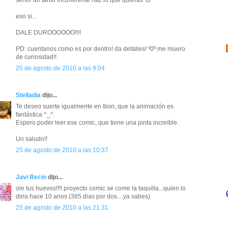
señor un tanto incoherente haz lo que quieras :D
eso si...
DALE DUROOOOOO!!!!
PD: cuentanos como es por dentro! da detalles! º0º me muero
de curiosidad!!
25 de agosto de 2010 a las 9:04
Stelladia
dijo...
Te deseo suerte igualmente en Ilion, que la animación es
fantástica ^_^.
Espero poder leer ese comic, que tiene una pinta increíble.
Un saludo!!
25 de agosto de 2010 a las 10:37
Javi Recio
dijo...
ole tus huevos!!!! proyecto comic se come la taquilla...quien lo
diria hace 10 anos (365 dias por dos....ya sabes)
25 de agosto de 2010 a las 21:31