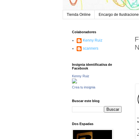
Tienda Online
Encargo de Ilustracione
Colaboradores
F
Kenny Ruiz
N
scanners
Ju
Insignia identificativa de
2
Facebook
p
Kenny Ruiz
v
Crea tu insignia
Buscar este blog
Dos Espadas