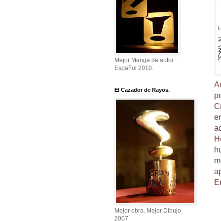
Mejor Manga de autor
Español 2010.
A
El Cazador de Rayos.
pe
C
e
ac
H
h
me
a
En
Mejor obra. Mejor Dibujo
2007