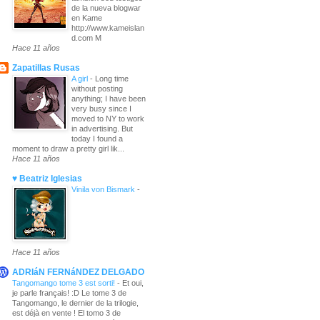
de la nueva blogwar
en Kame
http://www.kameislan
d.com M
Hace 11 años
Zapatillas Rusas
A girl
-
Long time
without posting
anything; I have been
very busy since I
moved to NY to work
in advertising. But
today I found a
moment to draw a pretty girl lik...
Hace 11 años
♥ Beatriz Iglesias
Vinila von Bismark
-
Hace 11 años
ADRIáN FERNáNDEZ DELGADO
Tangomango tome 3 est sorti!
-
Et oui,
je parle français! :D Le tome 3 de
Tangomango, le dernier de la trilogie,
est déjà en vente ! El tomo 3 de