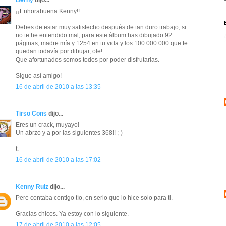
Berny
dijo...
¡¡Enhorabuena Kenny!!
Debes de estar muy satisfecho después de tan duro trabajo, si
no te he entendido mal, para este álbum has dibujado 92
páginas, madre mía y 1254 en tu vida y los 100.000.000 que te
quedan todavía por dibujar, ole!
Que afortunados somos todos por poder disfrutarlas.
Sigue así amigo!
16 de abril de 2010 a las 13:35
Tirso Cons
dijo...
Eres un crack, muyayo!
Un abrzo y a por las siguientes 368!! ;-)
t.
16 de abril de 2010 a las 17:02
Kenny Ruiz
dijo...
Pere contaba contigo tío, en serio que lo hice solo para ti.
Gracias chicos. Ya estoy con lo siguiente.
17 de abril de 2010 a las 12:05