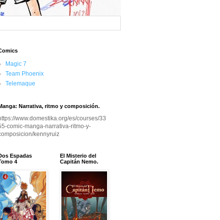
Comics
Magic 7
Team Phoenix
Telemaque
Manga: Narrativa, ritmo y composición.
https://www.domestika.org/es/courses/33
55-comic-manga-narrativa-ritmo-y-
composicion/kennyruiz
Dos Espadas
El Misterio del
Tomo 4
Capitán Nemo.