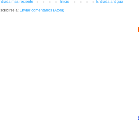
ntrada más reciente
Inicio
Entrada antigua
scribirse a:
Enviar comentarios (Atom)