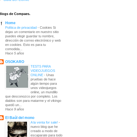
Blogs de Compaes.
Home
Política de privacidad
-
Cookies Si
dejas un comentario en nuestro sitio
puedes elegir guardar tu nombre,
dirección de correo electrónico y web
en cookies. Esto es para tu
comodida...
Hace 5 años
OSOKARO
TESTS PARA
VIDEOJUEGOS
ONLINE
-
Unas
pruebas de hace
algún tiempo para
unos videojuegos
online, un mundillo
que desconozco por completo. Los
diablos son para matarme y el vikingo
quedó un...
Hace 9 años
El Baúl del mono
A la venta for sale!
-
nuevo blog que he
creado a modo de
escaparate para todo