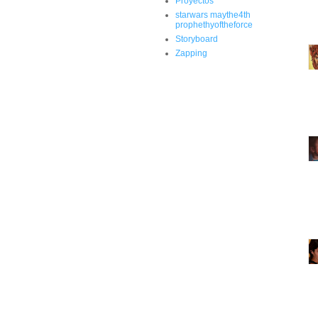
Proyectos
starwars maythe4th
prophethyoftheforce
Storyboard
Zapping