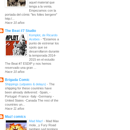
aquel material que
tenga a la venta.
Empezamos con la
portada del cómic "les folies bergere"
http:/...
Hace 10 años
The Beat #7 Studio
Komplot, de Ricardo
Acebes
-
*Estamos a
punto de estrenar los
spots que se
desarrollaron durante
la temporada 2014-
2015 en el estudio
The Beat #7 ESDIP y nos hemos
reservado una gran ...
Hace 10 años
Brigada Comic
Shippings (udpates & delays)
-
The
shipping for these countries have
been already delivered: -Spain, -
Portugal -France -Italy -Germany -
United States -Canada The rest of the
countries un...
Hace 11 años
Maz! comics
Mad Maz!
-
Mad Max
mola , y Fury Road
tambien sed testigos