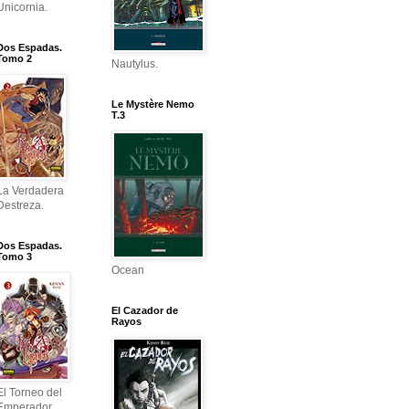
Unicornia.
Dos Espadas.
Tomo 2
Nautylus.
Le Mystère Nemo
T.3
La Verdadera
Destreza.
Dos Espadas.
Tomo 3
Ocean
El Cazador de
Rayos
El Torneo del
Emperador.