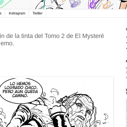
s
Instragram
Twitter
in de la tinta del Tomo 2 de El Mysteré
emo.
sto a las 12:00 del 14 de Abril del 2010 he terminado el
º tomo de El Mysteré Nemo, 8º Álbum de mi carrera,
agina 368 profesionales, 92 de esta serie 1254 de mi
ida (bueno esto no estoy seguro).