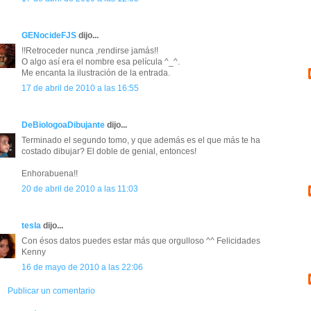
GENocideFJS
dijo...
!!Retroceder nunca ,rendirse jamás!!
O algo así era el nombre esa película ^_^.
Me encanta la ilustración de la entrada.
17 de abril de 2010 a las 16:55
DeBiologoaDibujante
dijo...
Terminado el segundo tomo, y que además es el que más te ha
costado dibujar? El doble de genial, entonces!
Enhorabuena!!
20 de abril de 2010 a las 11:03
tesla
dijo...
Con ésos datos puedes estar más que orgulloso ^^ Felicidades
Kenny
16 de mayo de 2010 a las 22:06
Publicar un comentario