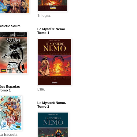
Trilogía.
Malefic Soum
Le Mystére Nemo
Tomo 1
Dos Espadas
L'ile.
Tomo 1
Le Mysteré Nemo.
Tomo 2
La Escuela