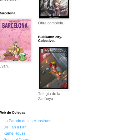
Barcelona.
Obra completa.
BullDamn city.
Colectivo.
Cyan.
Trilogía de la
Zariüeya.
Web de Colegas
La Parada de los Monstruos
De Fan a Fan
Kame House
Guia del Comic