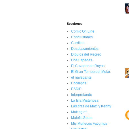
Secciones
Comic On Line
Conclusiones
Currillos
Desplazamientos
Dibujos del Recreo
Dos Espadas.
El Cazador de Rayos.
El Gran Torneo del Molar.
el navegante
Encargos
ESDIP
Interpretando
La Isla Misteriosa
Las tiras de Mazi y Kenny
Making of...
Malefic.Soum
Mis Muñecos Favoritos