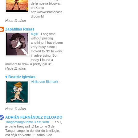
de la nueva blogwar
en Kame
http://www.kameislan
d.com M
Hace 11 años
Zapatillas Rusas
A girl
-
Long time
without posting
anything; I have been
very busy since I
moved to NY to work
in advertising. But
today I found a
moment to draw a pretty girl lik...
Hace 11 años
♥ Beatriz Iglesias
Vinila von Bismark
-
Hace 11 años
ADRIáN FERNáNDEZ DELGADO
Tangomango tome 3 est sorti!
-
Et oui,
je parle français! :D Le tome 3 de
Tangomango, le dernier de la trilogie,
est déjà en vente ! El tomo 3 de