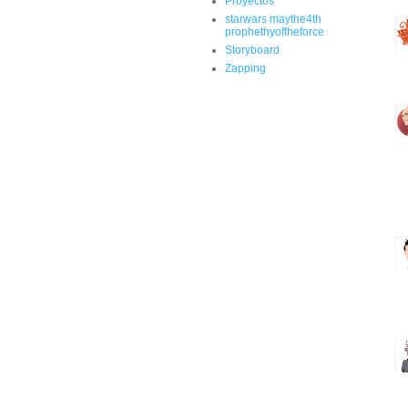
Proyectos
starwars maythe4th
prophethyoftheforce
Storyboard
Zapping