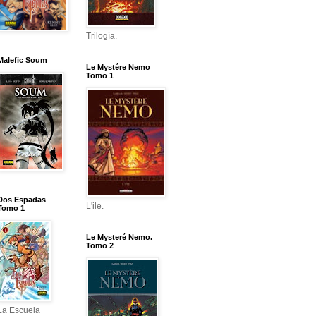
Trilogía.
Malefic Soum
Le Mystére Nemo
Tomo 1
Dos Espadas
L'ile.
Tomo 1
Le Mysteré Nemo.
Tomo 2
La Escuela