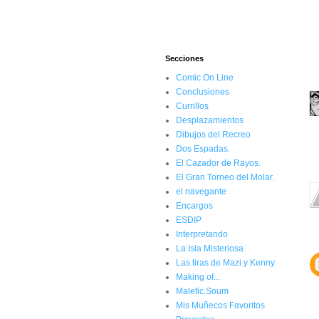
Secciones
Comic On Line
Conclusiones
Currillos
Desplazamientos
Dibujos del Recreo
Dos Espadas.
El Cazador de Rayos.
El Gran Torneo del Molar.
el navegante
Encargos
ESDIP
Interpretando
La Isla Misteriosa
Las tiras de Mazi y Kenny
Making of...
Malefic.Soum
Mis Muñecos Favoritos