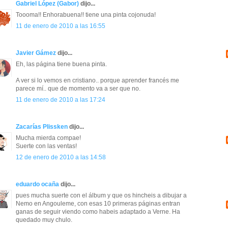
Gabriel López (Gabor)
dijo...
Toooma!! Enhorabuena!! tiene una pinta cojonuda!
11 de enero de 2010 a las 16:55
Javier Gámez
dijo...
Eh, las página tiene buena pinta.
A ver si lo vemos en cristiano.. porque aprender francés me
parece mí.. que de momento va a ser que no.
11 de enero de 2010 a las 17:24
Zacarías Plissken
dijo...
Mucha mierda compae!
Suerte con las ventas!
12 de enero de 2010 a las 14:58
eduardo ocaña
dijo...
pues mucha suerte con el álbum y que os hincheis a dibujar a
Nemo en Angouleme, con esas 10 primeras páginas entran
ganas de seguir viendo como habeis adaptado a Verne. Ha
quedado muy chulo.