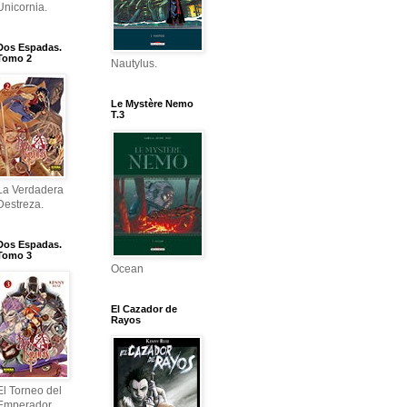
Unicornia.
Dos Espadas.
Tomo 2
Nautylus.
Le Mystère Nemo
T.3
La Verdadera
Destreza.
Dos Espadas.
Tomo 3
Ocean
El Cazador de
Rayos
El Torneo del
Emperador.