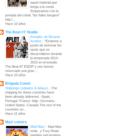
aquel material que
tenga a la venta.
Empezamos con la
portada del cómic "les folies bergere"
http:/...
Hace 10 años
The Beat #7 Studio
Komplot, de Ricardo
Acebes
-
*Estamos a
punto de estrenar los
spots que se
desarrollaron durante
la temporada 2014-
2015 en el estudio
The Beat #7 ESDIP y nos hemos
reservado una gran ...
Hace 10 años
Brigada Comic
Shippings (udpates & delays)
-
The
shipping for these countries have
been already delivered: -Spain, -
Portugal -France -Italy -Germany -
United States -Canada The rest of the
countries un...
Hace 11 años
Maz! comics
Mad Maz!
-
Mad Max
mola , y Fury Road
tambien sed testigos