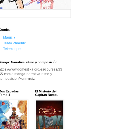
Comics
Magic 7
Team Phoenix
Telemaque
Manga: Narrativa, ritmo y composición.
https://www.domestika.org/es/courses/33
55-comic-manga-narrativa-ritmo-y-
composicion/kennyruiz
Dos Espadas
El Misterio del
Tomo 4
Capitán Nemo.