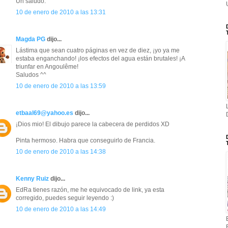
Un saludo.
10 de enero de 2010 a las 13:31
Magda PG
dijo...
Lástima que sean cuatro páginas en vez de diez, ¡yo ya me
estaba enganchando! ¡los efectos del agua están brutales! ¡A
triunfar en Angoulême!
Saludos ^^
10 de enero de 2010 a las 13:59
etbaal69@yahoo.es
dijo...
¡Dios mio! El dibujo parece la cabecera de perdidos XD
Pinta hermoso. Habra que conseguirlo de Francia.
10 de enero de 2010 a las 14:38
Kenny Ruiz
dijo...
EdRa tienes razón, me he equivocado de link, ya esta
corregido, puedes seguir leyendo :)
10 de enero de 2010 a las 14:49