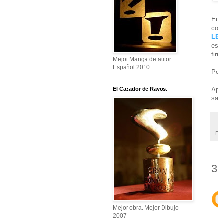
Em
co
L
es
fi
Mejor Manga de autor
Español 2010.
Po
Ap
El Cazador de Rayos.
sa
E
3
Mejor obra. Mejor Dibujo
2007