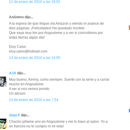
12 de enero de 2010 a las 16:02
Anónimo dijo...
A la espera de que llegue vía Amazon y viendo el avance de
diez páginas: ¡Felicidades! Ha quedado incrible.
Que vaya muy bin por Angouleme y a ver si coincidimos por
estas tierras algún día!
Eloy Calvo
eloy.calvo@hotmail.com
13 de enero de 2010 a las 14:05
AJA
dijo...
Muy bueno, Kenny, como siempre. Suerte con la serie y a currar
mucho en Angouleme.
A ver si nos vemos pronto.
Un abrazo
14 de enero de 2010 a las 7:54
Joan F
dijo...
Chacho pillame uno en Angouleme y me lo traes al salon. Yo a
un frances no le compro ni mi vida!