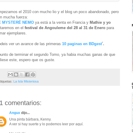
pezamos el 2010 con mucho lio y el blog un poco abandonado, pero
n mucha fuerza:
E MYSTERÉ NEMO
ya está a la venta en Francia y
Mathie y yo
taremos en el
festival de Angouleme del 28 al 31 de Enero
para
rmar ejemplares.
deis ver un avance de las primeras
10 paginas en BDgest
´.
unto de terminar el segundo Tomo, ya habia muchas ganas de que
liese este, espero que os guste.
tiquetas:
La Isla Misteriosa
1 comentarios:
Angux
dijo...
Una pinta bárbara, Kenny.
A ver si hay suerte y lo podemos leer por aquí.