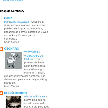
Blogs de Compaes.
Home
Política de privacidad
-
Cookies Si
dejas un comentario en nuestro sitio
puedes elegir guardar tu nombre,
dirección de correo electrónico y web
en cookies. Esto es para tu
comodida...
Hace 5 años
OSOKARO
TESTS PARA
VIDEOJUEGOS
ONLINE
-
Unas
pruebas de hace
algún tiempo para
unos videojuegos
online, un mundillo
que desconozco por completo. Los
diablos son para matarme y el vikingo
quedó un...
Hace 9 años
El Baúl del mono
A la venta for sale!
-
nuevo blog que he
creado a modo de
escaparate para todo