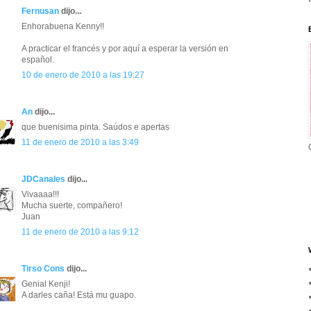
Fernusan
dijo...
Enhorabuena Kenny!!
A practicar el francés y por aquí a esperar la versión en
español.
10 de enero de 2010 a las 19:27
An
dijo...
que buenisima pinta. Saúdos e apertas
11 de enero de 2010 a las 3:49
JDCanales
dijo...
Vivaaaa!!!
Mucha suerte, compañero!
Juan
11 de enero de 2010 a las 9:12
Tirso Cons
dijo...
Genial Kenji!
A darles caña! Está mu guapo.