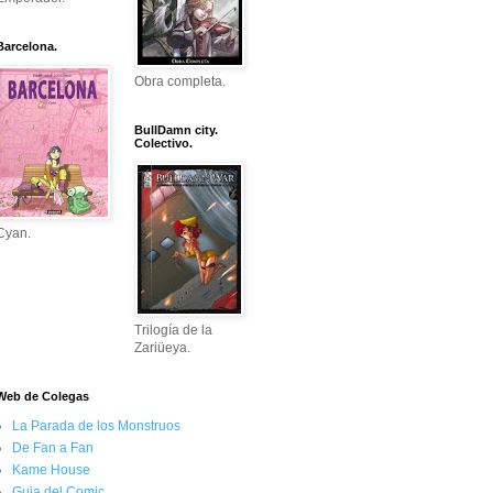
Barcelona.
Obra completa.
BullDamn city.
Colectivo.
Cyan.
Trilogía de la
Zariüeya.
Web de Colegas
La Parada de los Monstruos
De Fan a Fan
Kame House
Guia del Comic