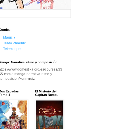
Comics
Magic 7
Team Phoenix
Telemaque
Manga: Narrativa, ritmo y composición.
https://www.domestika.org/es/courses/33
55-comic-manga-narrativa-ritmo-y-
composicion/kennyruiz
Dos Espadas
El Misterio del
Tomo 4
Capitán Nemo.