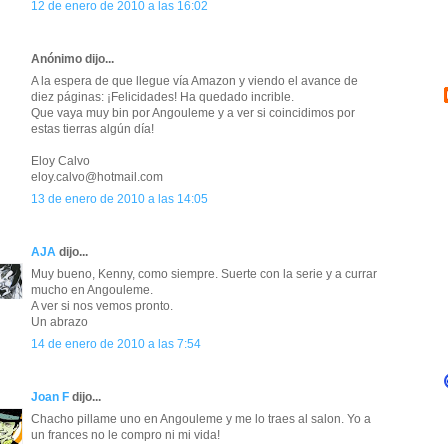
12 de enero de 2010 a las 16:02
Anónimo dijo...
A la espera de que llegue vía Amazon y viendo el avance de
diez páginas: ¡Felicidades! Ha quedado incrible.
Que vaya muy bin por Angouleme y a ver si coincidimos por
estas tierras algún día!
Eloy Calvo
eloy.calvo@hotmail.com
13 de enero de 2010 a las 14:05
AJA
dijo...
Muy bueno, Kenny, como siempre. Suerte con la serie y a currar
mucho en Angouleme.
A ver si nos vemos pronto.
Un abrazo
14 de enero de 2010 a las 7:54
Joan F
dijo...
Chacho pillame uno en Angouleme y me lo traes al salon. Yo a
un frances no le compro ni mi vida!