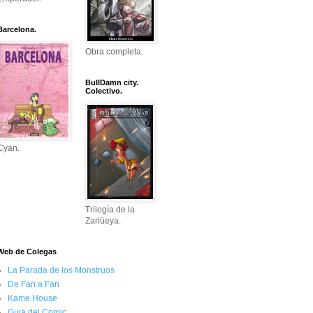
Barcelona.
Obra completa.
BullDamn city.
Colectivo.
Cyan.
Trilogía de la
Zariüeya.
Web de Colegas
La Parada de los Monstruos
De Fan a Fan
Kame House
Guia del Comic