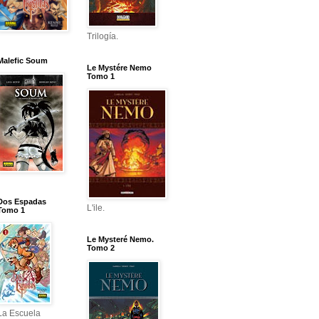
Trilogía.
Malefic Soum
Le Mystére Nemo
Tomo 1
Dos Espadas
L'ile.
Tomo 1
Le Mysteré Nemo.
Tomo 2
La Escuela