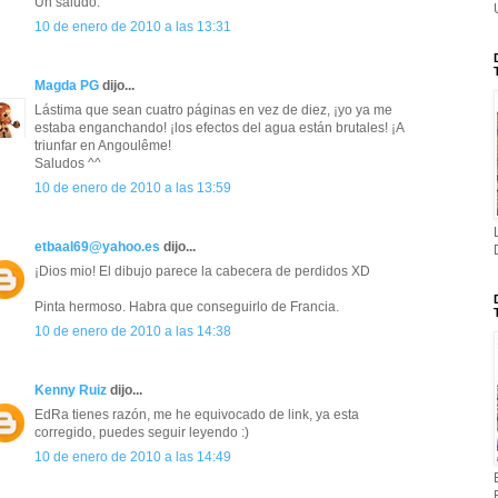
Un saludo.
10 de enero de 2010 a las 13:31
Magda PG
dijo...
Lástima que sean cuatro páginas en vez de diez, ¡yo ya me
estaba enganchando! ¡los efectos del agua están brutales! ¡A
triunfar en Angoulême!
Saludos ^^
10 de enero de 2010 a las 13:59
etbaal69@yahoo.es
dijo...
¡Dios mio! El dibujo parece la cabecera de perdidos XD
Pinta hermoso. Habra que conseguirlo de Francia.
10 de enero de 2010 a las 14:38
Kenny Ruiz
dijo...
EdRa tienes razón, me he equivocado de link, ya esta
corregido, puedes seguir leyendo :)
10 de enero de 2010 a las 14:49