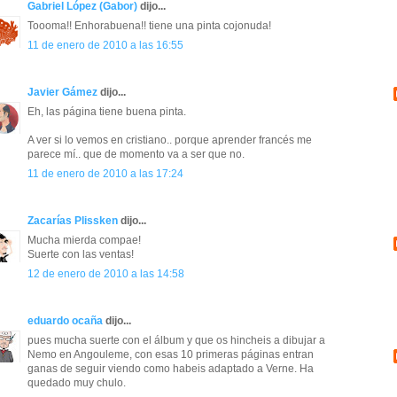
Gabriel López (Gabor)
dijo...
Toooma!! Enhorabuena!! tiene una pinta cojonuda!
11 de enero de 2010 a las 16:55
Javier Gámez
dijo...
Eh, las página tiene buena pinta.
A ver si lo vemos en cristiano.. porque aprender francés me
parece mí.. que de momento va a ser que no.
11 de enero de 2010 a las 17:24
Zacarías Plissken
dijo...
Mucha mierda compae!
Suerte con las ventas!
12 de enero de 2010 a las 14:58
eduardo ocaña
dijo...
pues mucha suerte con el álbum y que os hincheis a dibujar a
Nemo en Angouleme, con esas 10 primeras páginas entran
ganas de seguir viendo como habeis adaptado a Verne. Ha
quedado muy chulo.