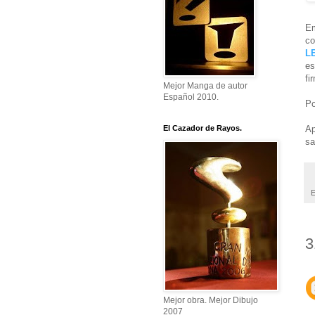
Em
co
L
es
fi
Mejor Manga de autor
Español 2010.
Po
Ap
El Cazador de Rayos.
sa
E
3
Mejor obra. Mejor Dibujo
2007