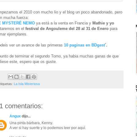
pezamos el 2010 con mucho lio y el blog un poco abandonado, pero
n mucha fuerza:
E MYSTERÉ NEMO
ya está a la venta en Francia y
Mathie y yo
taremos en el
festival de Angouleme del 28 al 31 de Enero
para
rmar ejemplares.
deis ver un avance de las primeras
10 paginas en BDgest
´.
unto de terminar el segundo Tomo, ya habia muchas ganas de que
liese este, espero que os guste.
tiquetas:
La Isla Misteriosa
1 comentarios:
Angux
dijo...
Una pinta bárbara, Kenny.
A ver si hay suerte y lo podemos leer por aquí.