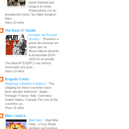
aquel material que
tenga a la venta.
Empezamos con la
portada del cómic "les folies bergere"
http:/...
Hace 10 años
The Beat #7 Studio
Komplot, de Ricardo
Acebes
-
*Estamos a
punto de estrenar los
spots que se
desarrollaron durante
la temporada 2014-
2015 en el estudio
The Beat #7 ESDIP y nos hemos
reservado una gran ...
Hace 10 años
Brigada Comic
Shippings (udpates & delays)
-
The
shipping for these countries have
been already delivered: -Spain, -
Portugal -France -Italy -Germany -
United States -Canada The rest of the
countries un...
Hace 11 años
Maz! comics
Mad Maz!
-
Mad Max
mola , y Fury Road
tambien sed testigos