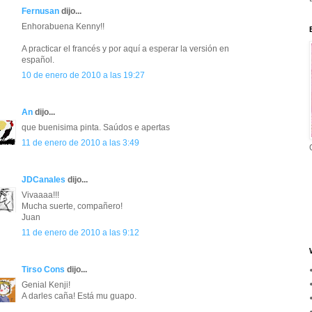
Fernusan
dijo...
Enhorabuena Kenny!!
A practicar el francés y por aquí a esperar la versión en
español.
10 de enero de 2010 a las 19:27
An
dijo...
que buenisima pinta. Saúdos e apertas
11 de enero de 2010 a las 3:49
JDCanales
dijo...
Vivaaaa!!!
Mucha suerte, compañero!
Juan
11 de enero de 2010 a las 9:12
Tirso Cons
dijo...
Genial Kenji!
A darles caña! Está mu guapo.