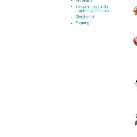
Proyectos
starwars maythe4th
prophethyoftheforce
Storyboard
Zapping