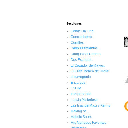
Secciones
Comic On Line
Conclusiones
Currillos
Desplazamientos
Dibujos del Recreo
Dos Espadas.
El Cazador de Rayos.
El Gran Torneo del Molar.
el navegante
Encargos
ESDIP
Interpretando
La Isla Misteriosa
Las tiras de Mazi y Kenny
Making of...
Malefic.Soum
Mis Muñecos Favoritos