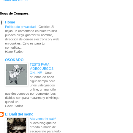
Blogs de Compaes.
Home
Política de privacidad
-
Cookies Si
dejas un comentario en nuestro sitio
puedes elegir guardar tu nombre,
dirección de correo electrónico y web
en cookies. Esto es para tu
comodida...
Hace 5 años
OSOKARO
TESTS PARA
VIDEOJUEGOS
ONLINE
-
Unas
pruebas de hace
algún tiempo para
unos videojuegos
online, un mundillo
que desconozco por completo. Los
diablos son para matarme y el vikingo
quedó un...
Hace 9 años
El Baúl del mono
A la venta for sale!
-
nuevo blog que he
creado a modo de
escaparate para todo