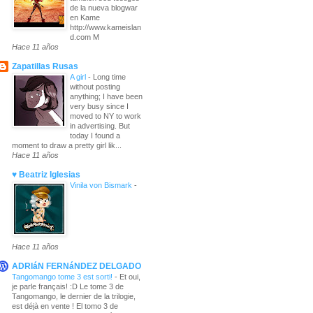
de la nueva blogwar
en Kame
http://www.kameislan
d.com M
Hace 11 años
Zapatillas Rusas
A girl
-
Long time
without posting
anything; I have been
very busy since I
moved to NY to work
in advertising. But
today I found a
moment to draw a pretty girl lik...
Hace 11 años
♥ Beatriz Iglesias
Vinila von Bismark
-
Hace 11 años
ADRIáN FERNáNDEZ DELGADO
Tangomango tome 3 est sorti!
-
Et oui,
je parle français! :D Le tome 3 de
Tangomango, le dernier de la trilogie,
est déjà en vente ! El tomo 3 de