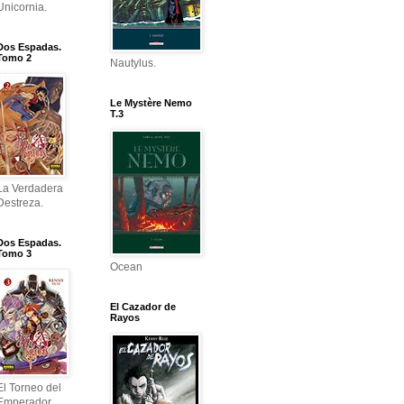
Unicornia.
Dos Espadas.
Tomo 2
Nautylus.
Le Mystère Nemo
T.3
La Verdadera
Destreza.
Dos Espadas.
Tomo 3
Ocean
El Cazador de
Rayos
El Torneo del
Emperador.