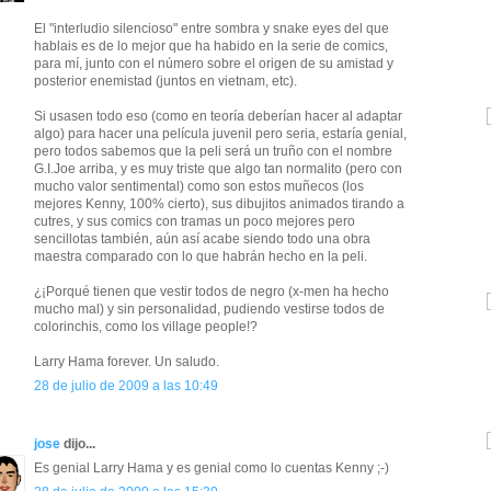
El "interludio silencioso" entre sombra y snake eyes del que
hablais es de lo mejor que ha habido en la serie de comics,
para mí, junto con el número sobre el origen de su amistad y
posterior enemistad (juntos en vietnam, etc).
Si usasen todo eso (como en teoría deberían hacer al adaptar
algo) para hacer una película juvenil pero seria, estaría genial,
pero todos sabemos que la peli será un truño con el nombre
G.I.Joe arriba, y es muy triste que algo tan normalito (pero con
mucho valor sentimental) como son estos muñecos (los
mejores Kenny, 100% cierto), sus dibujitos animados tirando a
cutres, y sus comics con tramas un poco mejores pero
sencillotas también, aún así acabe siendo todo una obra
maestra comparado con lo que habrán hecho en la peli.
¿¡Porqué tienen que vestir todos de negro (x-men ha hecho
mucho mal) y sin personalidad, pudiendo vestirse todos de
colorinchis, como los village people!?
Larry Hama forever. Un saludo.
28 de julio de 2009 a las 10:49
jose
dijo...
Es genial Larry Hama y es genial como lo cuentas Kenny ;-)