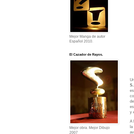
Mejor Manga de autor
Español 2010.
El Cazador de Rayos.
Un
S.
es
co
de
es
y 
A
la
Mejor obra. Mejor Dibujo
av
2007