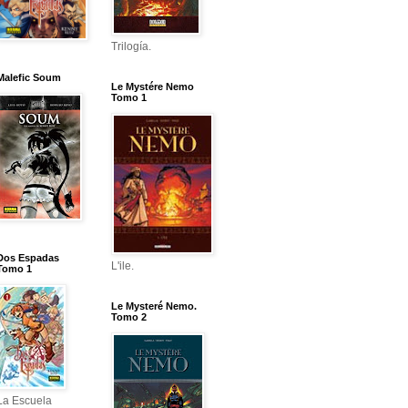
Trilogía.
Malefic Soum
Le Mystére Nemo
Tomo 1
Dos Espadas
L'ile.
Tomo 1
Le Mysteré Nemo.
Tomo 2
La Escuela