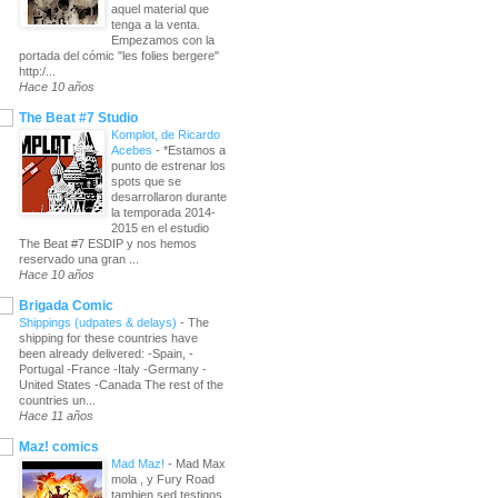
aquel material que
tenga a la venta.
Empezamos con la
portada del cómic "les folies bergere"
http:/...
Hace 10 años
The Beat #7 Studio
Komplot, de Ricardo
Acebes
-
*Estamos a
punto de estrenar los
spots que se
desarrollaron durante
la temporada 2014-
2015 en el estudio
The Beat #7 ESDIP y nos hemos
reservado una gran ...
Hace 10 años
Brigada Comic
Shippings (udpates & delays)
-
The
shipping for these countries have
been already delivered: -Spain, -
Portugal -France -Italy -Germany -
United States -Canada The rest of the
countries un...
Hace 11 años
Maz! comics
Mad Maz!
-
Mad Max
mola , y Fury Road
tambien sed testigos