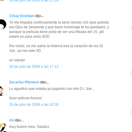
28 de julio de 2009 a las 15:39
César Esteban
dijo...
Yo me tregaba continuamente la serie siendo crío (que grande
era Ojos de Serpiente y que buen homenaje te ha quedado), y
aunque la película tiene pinta de ser una frikada del 15, allí
estaré yo para verla XDD
Por cierto, no me sabía la historia tras la creación de los GI
Joe...ya me vale XD
un saludo
28 de julio de 2009 a las 17:12
Zacarías Plissken
dijo...
Lo agustico que estaba yo jugando con mis G.I. Joe...
Gran artículo Kenny!
29 de julio de 2009 a las 10:30
An
dijo...
muy bueno meu. Saúdos