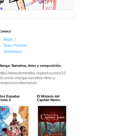
Comics
Magic 7
Team Phoenix
Telemaque
Manga: Narrativa, ritmo y composición.
https://www.domestika.org/es/courses/33
55-comic-manga-narrativa-ritmo-y-
composicion/kennyruiz
Dos Espadas
El Misterio del
Tomo 4
Capitán Nemo.