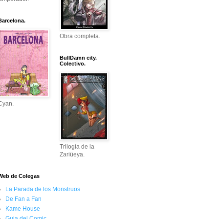
Barcelona.
Obra completa.
BullDamn city.
Colectivo.
Cyan.
Trilogía de la
Zariüeya.
Web de Colegas
La Parada de los Monstruos
De Fan a Fan
Kame House
Guia del Comic