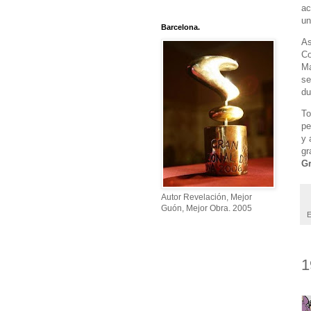
ac
un
Barcelona.
A
Co
Ma
se
du
To
pe
y 
gr
Gr
Autor Revelación, Mejor
Guón, Mejor Obra. 2005
E
1