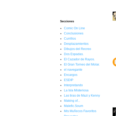
Secciones
Comic On Line
Conclusiones
Currillos
Desplazamientos
Dibujos del Recreo
Dos Espadas.
El Cazador de Rayos.
El Gran Torneo del Molar.
el navegante
Encargos
ESDIP
Interpretando
La Isla Misteriosa
Las tiras de Mazi y Kenny
Making of...
Malefic.Soum
Mis Muñecos Favoritos