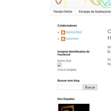
Tienda Online
Encargo de Ilustracione
Colaboradores
O
Kenny Ruiz
H
scanners
Me
G.
Insignia identificativa de
Facebook
Ac
Kenny Ruiz
le
Crea tu insignia
Buscar este blog
Dos Espadas