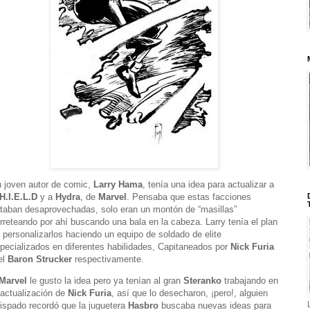
 joven autor de comic,
Larry Hama
, tenía una idea para actualizar a
H.I.E.L.D
y a
Hydra
, de
Marvel
. Pensaba que estas facciones
taban desaprovechadas, solo eran un montón de “masillas”
rreteando por ahí buscando una bala en la cabeza. Larry tenía el plan
 personalizarlos haciendo un equipo de soldado de elite
pecializados en diferentes habilidades,
Capitaneados por
Nick Furia
el
Baron Strucker
respectivamente.
Marvel
le gusto la idea pero ya tenían al gran
Steranko
trabajando en
 actualización de
Nick Furia
,
así que lo desecharon, ¡pero!, alguien
ispado recordó que la juguetera
Hasbro
buscaba nuevas ideas para