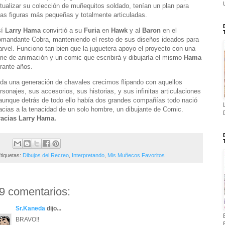
tualizar su colección de muñequitos soldado, tenían un plan para
as figuras más pequeñas y totalmente articuladas.
sí
Larry Hama
convirtió a su
Furia
en
Hawk
y al
Baron
en el
mandante Cobra, manteniendo el resto de sus diseños ideados para
rvel. Funciono tan bien que la juguetera apoyo el proyecto con una
rie de animación y un comic que escribirá y dibujaría el mismo
Hama
rante años.
da una generación de chavales crecimos flipando con aquellos
rsonajes, sus accesorios, sus historias, y sus infinitas articulaciones
aunque detrás de todo ello había dos grandes compañías todo nació
acias a la tenacidad de un solo hombre, un dibujante de Comic.
acias Larry Hama.
tiquetas:
Dibujos del Recreo
,
Interpretando
,
Mis Muñecos Favoritos
9 comentarios:
Sr.Kaneda
dijo...
BRAVO!!