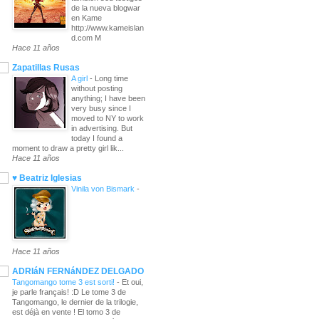
de la nueva blogwar
en Kame
http://www.kameislan
d.com M
Hace 11 años
Zapatillas Rusas
A girl
-
Long time
without posting
anything; I have been
very busy since I
moved to NY to work
in advertising. But
today I found a
moment to draw a pretty girl lik...
Hace 11 años
♥ Beatriz Iglesias
Vinila von Bismark
-
Hace 11 años
ADRIáN FERNáNDEZ DELGADO
Tangomango tome 3 est sorti!
-
Et oui,
je parle français! :D Le tome 3 de
Tangomango, le dernier de la trilogie,
est déjà en vente ! El tomo 3 de