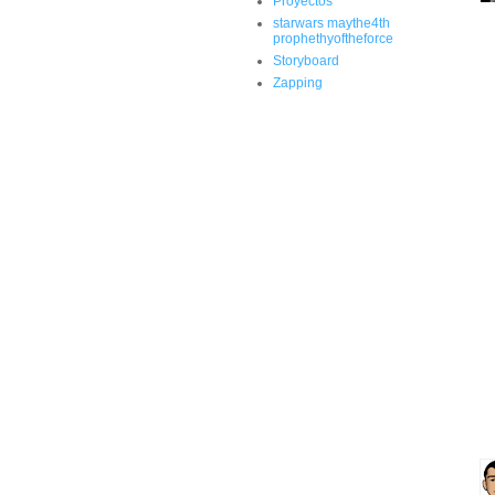
Proyectos
starwars maythe4th
prophethyoftheforce
Storyboard
Zapping