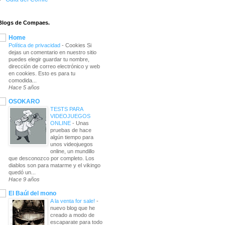
Blogs de Compaes.
Home
Política de privacidad
-
Cookies Si
dejas un comentario en nuestro sitio
puedes elegir guardar tu nombre,
dirección de correo electrónico y web
en cookies. Esto es para tu
comodida...
Hace 5 años
OSOKARO
TESTS PARA
VIDEOJUEGOS
ONLINE
-
Unas
pruebas de hace
algún tiempo para
unos videojuegos
online, un mundillo
que desconozco por completo. Los
diablos son para matarme y el vikingo
quedó un...
Hace 9 años
El Baúl del mono
A la venta for sale!
-
nuevo blog que he
creado a modo de
escaparate para todo