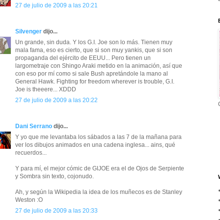
27 de julio de 2009 a las 20:21
Silvenger
dijo...
Un grande, sin duda. Y los G.I. Joe son lo más. Tienen muy
mala fama, eso es cierto, que si son muy yankis, que si son
propaganda del ejército de EEUU... Pero tienen un
largometraje con Shingo Araki metido en la animación, así que
con eso por mí como si sale Bush apretándole la mano al
General Hawk. Fighting for freedom wherever is trouble, G.I.
Joe is theeere... XDDD
27 de julio de 2009 a las 20:22
Dani Serrano
dijo...
Y yo que me levantaba los sábados a las 7 de la mañana para
ver los dibujos animados en una cadena inglesa... ains, qué
recuerdos...
Y para mí, el mejor cómic de GIJOE era el de Ojos de Serpiente
y Sombra sin texto, cojonudo.
Ah, y según la Wikipedia la idea de los muñecos es de Stanley
Weston :O
27 de julio de 2009 a las 20:33