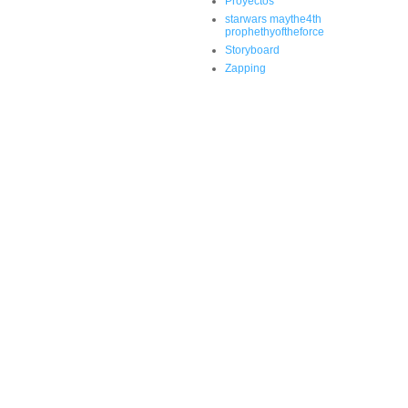
Proyectos
starwars maythe4th
prophethyoftheforce
Storyboard
Zapping