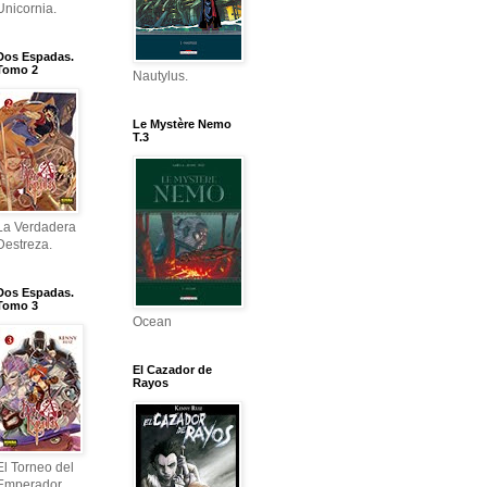
Unicornia.
Dos Espadas.
Tomo 2
Nautylus.
Le Mystère Nemo
T.3
La Verdadera
Destreza.
Dos Espadas.
Tomo 3
Ocean
El Cazador de
Rayos
El Torneo del
Emperador.