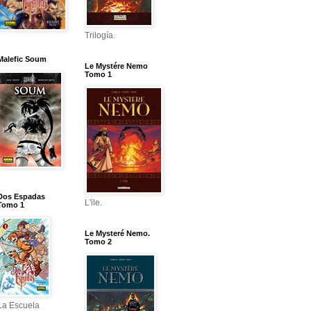
Trilogía.
Malefic Soum
Le Mystére Nemo
Tomo 1
Dos Espadas
L'ile.
Tomo 1
Le Mysteré Nemo.
Tomo 2
La Escuela