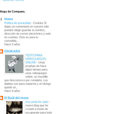
Blogs de Compaes.
Home
Política de privacidad
-
Cookies Si
dejas un comentario en nuestro sitio
puedes elegir guardar tu nombre,
dirección de correo electrónico y web
en cookies. Esto es para tu
comodida...
Hace 5 años
OSOKARO
TESTS PARA
VIDEOJUEGOS
ONLINE
-
Unas
pruebas de hace
algún tiempo para
unos videojuegos
online, un mundillo
que desconozco por completo. Los
diablos son para matarme y el vikingo
quedó un...
Hace 9 años
El Baúl del mono
A la venta for sale!
-
nuevo blog que he
creado a modo de
escaparate para todo