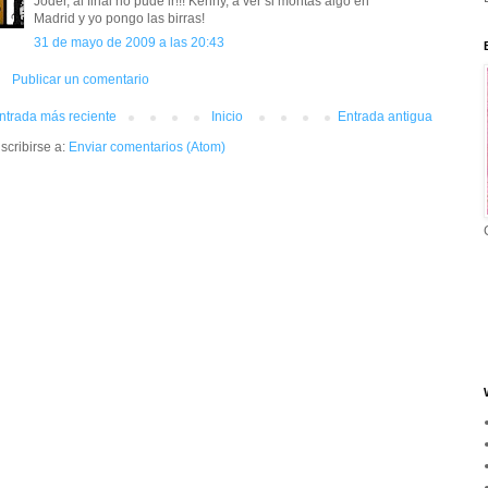
Joder, al final no pude ir!!! Kenny, a ver si montas algo en
Madrid y yo pongo las birras!
31 de mayo de 2009 a las 20:43
Publicar un comentario
ntrada más reciente
Inicio
Entrada antigua
scribirse a:
Enviar comentarios (Atom)