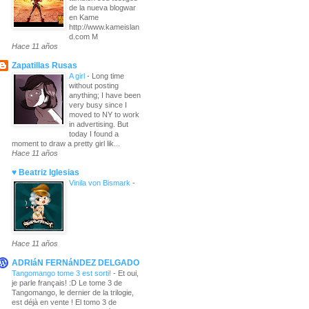
de la nueva blogwar
en Kame
http://www.kameislan
d.com M
Hace 11 años
Zapatillas Rusas
A girl
-
Long time
without posting
anything; I have been
very busy since I
moved to NY to work
in advertising. But
today I found a
moment to draw a pretty girl lik...
Hace 11 años
♥ Beatriz Iglesias
Vinila von Bismark
-
Hace 11 años
ADRIáN FERNáNDEZ DELGADO
Tangomango tome 3 est sorti!
-
Et oui,
je parle français! :D Le tome 3 de
Tangomango, le dernier de la trilogie,
est déjà en vente ! El tomo 3 de