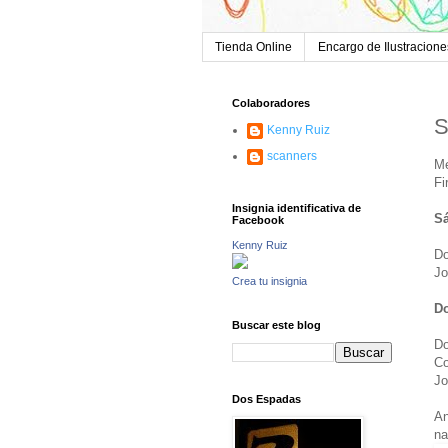
Tienda Online
Encargo de Ilustracione
Colaboradores
S
Kenny Ruiz
scanners
Me
Fi
Insignia identificativa de
Sá
Facebook
Kenny Ruiz
Do
Jo
Crea tu insignia
D
Buscar este blog
Do
Co
Jo
Dos Espadas
An
na