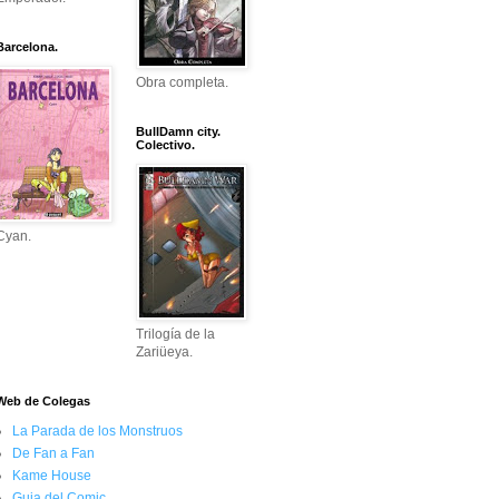
Barcelona.
Obra completa.
BullDamn city.
Colectivo.
Cyan.
Trilogía de la
Zariüeya.
Web de Colegas
La Parada de los Monstruos
De Fan a Fan
Kame House
Guia del Comic