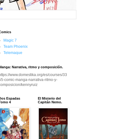
Comics
Magic 7
Team Phoenix
Telemaque
Manga: Narrativa, ritmo y composición.
https://www.domestika.org/es/courses/33
55-comic-manga-narrativa-ritmo-y-
composicion/kennyruiz
Dos Espadas
El Misterio del
Tomo 4
Capitán Nemo.