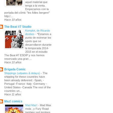
aquel material que
tenga a la venta.
Empezamos con la
portada del cómic "les folies bergere"
http:/...
Hace 10 años
The Beat #7 Studio
Komplot, de Ricardo
Acebes
-
*Estamos a
punto de estrenar los
spots que se
desarrollaron durante
la temporada 2014-
2015 en el estudio
The Beat #7 ESDIP y nos hemos
reservado una gran ...
Hace 10 años
Brigada Comic
Shippings (udpates & delays)
-
The
shipping for these countries have
been already delivered: -Spain, -
Portugal -France -Italy -Germany -
United States -Canada The rest of the
countries un...
Hace 11 años
Maz! comics
Mad Maz!
-
Mad Max
mola , y Fury Road
tambien sed testigos