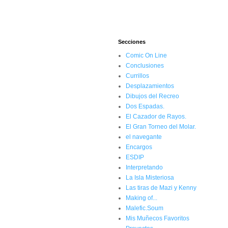
Secciones
Comic On Line
Conclusiones
Currillos
Desplazamientos
Dibujos del Recreo
Dos Espadas.
El Cazador de Rayos.
El Gran Torneo del Molar.
el navegante
Encargos
ESDIP
Interpretando
La Isla Misteriosa
Las tiras de Mazi y Kenny
Making of...
Malefic.Soum
Mis Muñecos Favoritos