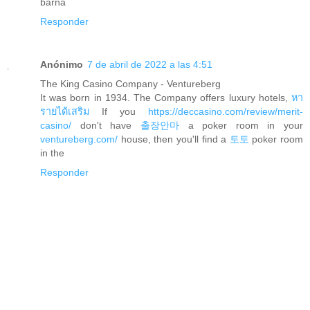
barna
Responder
Anónimo
7 de abril de 2022 a las 4:51
The King Casino Company - Ventureberg
It was born in 1934. The Company offers luxury hotels,
หา
รายได้เสริม
If you
https://deccasino.com/review/merit-
casino/
don't have
출장안마
a poker room in your
ventureberg.com/
house, then you'll find a
토토
poker room
in the
Responder