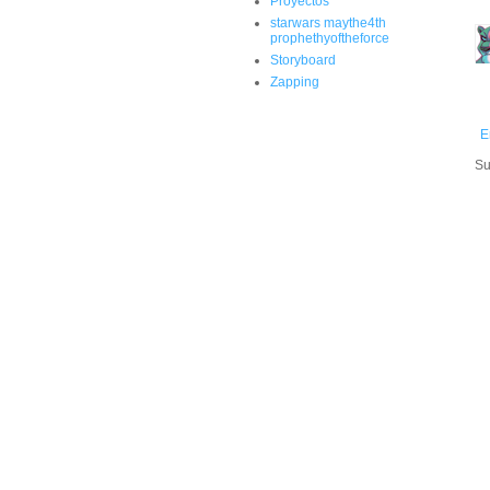
Proyectos
starwars maythe4th
prophethyoftheforce
Storyboard
Zapping
E
Su