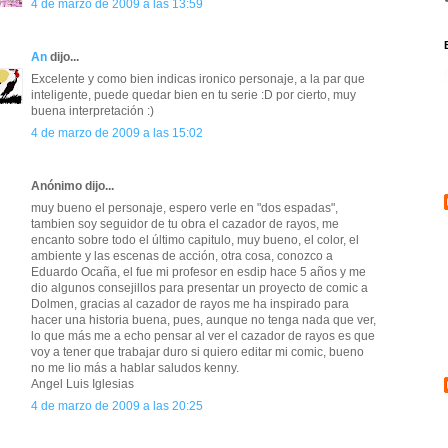
4 de marzo de 2009 a las 13:59
An
dijo...
Excelente y como bien indicas ironico personaje, a la par que
inteligente, puede quedar bien en tu serie :D por cierto, muy
buena interpretación :)
4 de marzo de 2009 a las 15:02
Anónimo dijo...
muy bueno el personaje, espero verle en "dos espadas",
tambien soy seguidor de tu obra el cazador de rayos, me
encanto sobre todo el último capitulo, muy bueno, el color, el
ambiente y las escenas de acción, otra cosa, conozco a
Eduardo Ocaña, el fue mi profesor en esdip hace 5 años y me
dio algunos consejillos para presentar un proyecto de comic a
Dolmen, gracias al cazador de rayos me ha inspirado para
hacer una historia buena, pues, aunque no tenga nada que ver,
lo que más me a echo pensar al ver el cazador de rayos es que
voy a tener que trabajar duro si quiero editar mi comic, bueno
no me lio más a hablar saludos kenny.
Angel Luis Iglesias
4 de marzo de 2009 a las 20:25