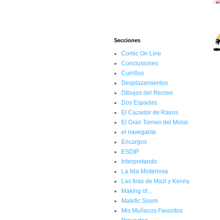
Secciones
Comic On Line
Conclusiones
Currillos
Desplazamientos
Dibujos del Recreo
Dos Espadas.
El Cazador de Rayos.
El Gran Torneo del Molar.
el navegante
Encargos
ESDIP
Interpretando
La Isla Misteriosa
Las tiras de Mazi y Kenny
Making of...
Malefic.Soum
Mis Muñecos Favoritos