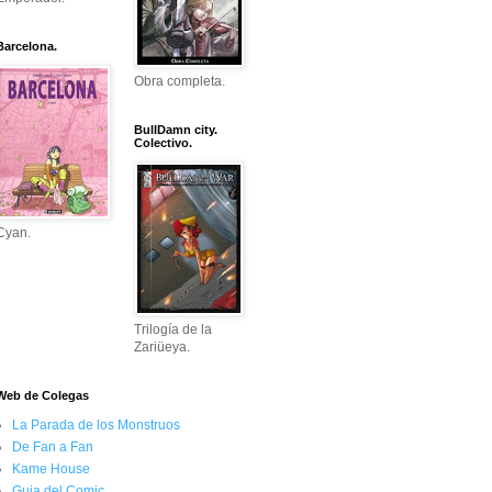
Barcelona.
Obra completa.
BullDamn city.
Colectivo.
Cyan.
Trilogía de la
Zariüeya.
Web de Colegas
La Parada de los Monstruos
De Fan a Fan
Kame House
Guia del Comic