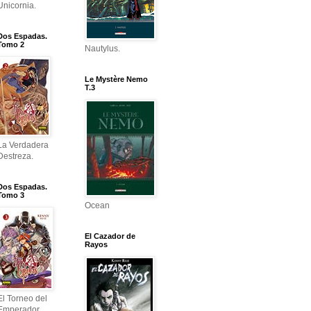
Unicornia.
Dos Espadas.
Tomo 2
Nautylus.
Le Mystère Nemo
T.3
La Verdadera
Destreza.
Dos Espadas.
Tomo 3
Ocean
El Cazador de
Rayos
El Torneo del
Emperador.