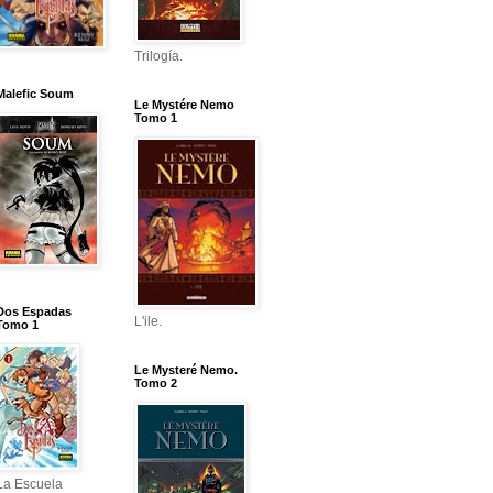
Trilogía.
Malefic Soum
Le Mystére Nemo
Tomo 1
Dos Espadas
L'ile.
Tomo 1
Le Mysteré Nemo.
Tomo 2
La Escuela