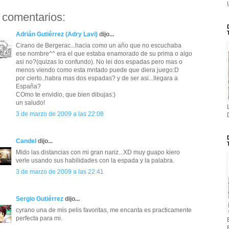
 comentarios:
Adrián Gutiérrez (Adry Lavi)
dijo...
Cirano de Bergerac...hacia como un año que no escuchaba
ese nombre^^ era el que estaba enamorado de su prima o algo
asi no?(quizas lo confundo). No lei dos espadas pero mas o
menos viendo como esta mntado puede que diera juego:D
por cierto..habra mas dos espadas? y de ser asi...llegara a
España?
COmo te envidio, que bien dibujas:)
un saludo!
3 de marzo de 2009 a las 22:08
Candel
dijo...
Mido las distancias con mi gran nariz...XD muy guapo kiero
verle usando sus habilidades con la espada y la palabra.
3 de marzo de 2009 a las 22:41
Sergio Gutiérrez
dijo...
cyrano una de mis pelis favoritas, me encanta es practicamente
perfecta para mi.