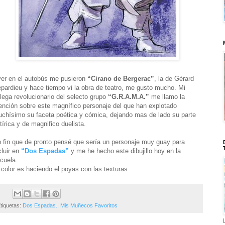
er en el autobús me pusieron
“Cirano de Bergerac”
, la de Gérard
pardieu y hace tiempo vi la obra de teatro, me gusto mucho. Mi
lega revolucionario del selecto grupo
“G.R.A.M.A.”
me llamo la
ención sobre este magnífico personaje del que han explotado
chísimo su faceta poética y cómica, dejando mas de lado su parte
tírica y de magnifico duelista.
 fin que de pronto pensé que sería un personaje muy guay para
cluir en
“Dos Espadas”
y me he hecho este dibujillo hoy en la
cuela.
 color es haciendo el poyas con las texturas.
tiquetas:
Dos Espadas.
,
Mis Muñecos Favoritos