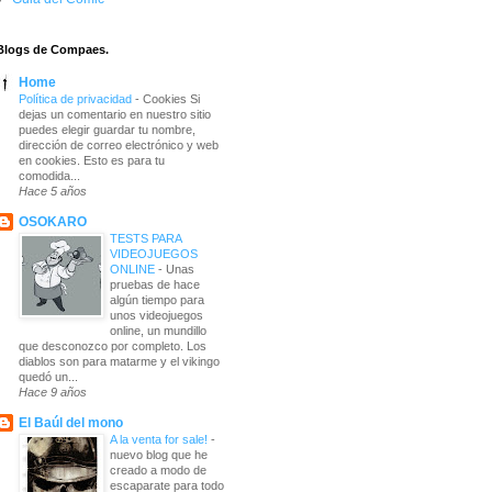
Blogs de Compaes.
Home
Política de privacidad
-
Cookies Si
dejas un comentario en nuestro sitio
puedes elegir guardar tu nombre,
dirección de correo electrónico y web
en cookies. Esto es para tu
comodida...
Hace 5 años
OSOKARO
TESTS PARA
VIDEOJUEGOS
ONLINE
-
Unas
pruebas de hace
algún tiempo para
unos videojuegos
online, un mundillo
que desconozco por completo. Los
diablos son para matarme y el vikingo
quedó un...
Hace 9 años
El Baúl del mono
A la venta for sale!
-
nuevo blog que he
creado a modo de
escaparate para todo