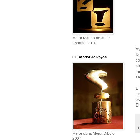
Mejor Manga de autor
Español 2010.
Ay
De
El Cazador de Rayos.
co
at
mu
sa
En
in
es
El
E
Mejor obra. Mejor Dibujo
2007