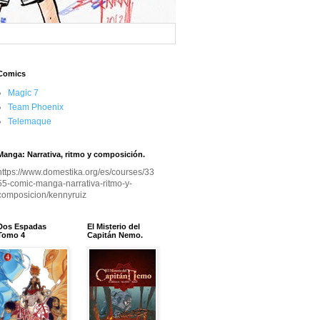
Comics
Magic 7
Team Phoenix
Telemaque
Manga: Narrativa, ritmo y composición.
https://www.domestika.org/es/courses/33
55-comic-manga-narrativa-ritmo-y-
composicion/kennyruiz
Dos Espadas
El Misterio del
Tomo 4
Capitán Nemo.