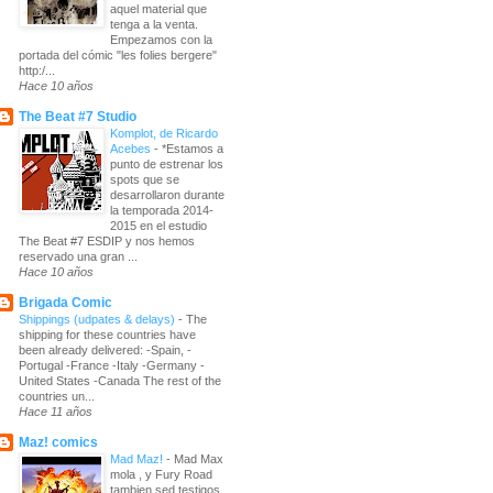
aquel material que
tenga a la venta.
Empezamos con la
portada del cómic "les folies bergere"
http:/...
Hace 10 años
The Beat #7 Studio
Komplot, de Ricardo
Acebes
-
*Estamos a
punto de estrenar los
spots que se
desarrollaron durante
la temporada 2014-
2015 en el estudio
The Beat #7 ESDIP y nos hemos
reservado una gran ...
Hace 10 años
Brigada Comic
Shippings (udpates & delays)
-
The
shipping for these countries have
been already delivered: -Spain, -
Portugal -France -Italy -Germany -
United States -Canada The rest of the
countries un...
Hace 11 años
Maz! comics
Mad Maz!
-
Mad Max
mola , y Fury Road
tambien sed testigos