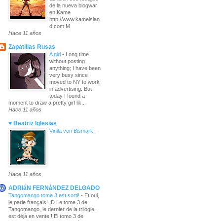
de la nueva blogwar
en Kame
http://www.kameislan
d.com M
Hace 11 años
Zapatillas Rusas
A girl
-
Long time
without posting
anything; I have been
very busy since I
moved to NY to work
in advertising. But
today I found a
moment to draw a pretty girl lik...
Hace 11 años
♥ Beatriz Iglesias
Vinila von Bismark
-
Hace 11 años
ADRIáN FERNáNDEZ DELGADO
Tangomango tome 3 est sorti!
-
Et oui,
je parle français! :D Le tome 3 de
Tangomango, le dernier de la trilogie,
est déjà en vente ! El tomo 3 de