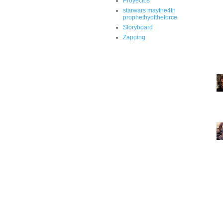
Proyectos
starwars maythe4th
prophethyoftheforce
Storyboard
Zapping