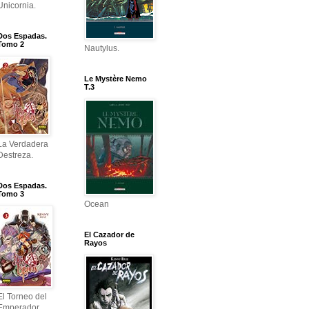
Unicornia.
Dos Espadas.
Tomo 2
Nautylus.
Le Mystère Nemo
T.3
La Verdadera
Destreza.
Dos Espadas.
Tomo 3
Ocean
El Cazador de
Rayos
El Torneo del
Emperador.