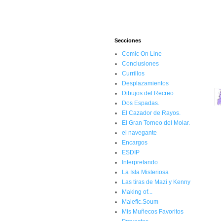
Secciones
Comic On Line
Conclusiones
Currillos
Desplazamientos
Dibujos del Recreo
Dos Espadas.
El Cazador de Rayos.
El Gran Torneo del Molar.
el navegante
Encargos
ESDIP
Interpretando
La Isla Misteriosa
Las tiras de Mazi y Kenny
Making of...
Malefic.Soum
Mis Muñecos Favoritos