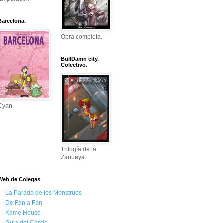
Barcelona.
Obra completa.
BullDamn city.
Colectivo.
Cyan.
Trilogía de la
Zariüeya.
Web de Colegas
La Parada de los Monstruos
De Fan a Fan
Kame House
Guia del Comic