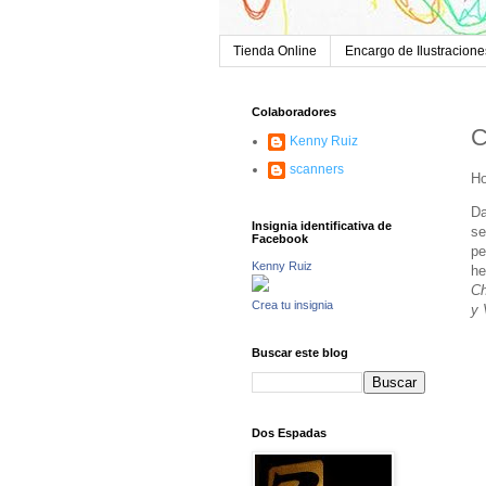
Tienda Online
Encargo de Ilustracione
Colaboradores
C
Kenny Ruiz
scanners
Ho
Da
Insignia identificativa de
se
Facebook
pe
Kenny Ruiz
he
Ch
Crea tu insignia
y 
Buscar este blog
Dos Espadas