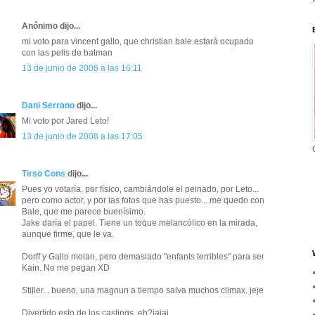
Anónimo dijo...
mi voto para vincent gallo, que christian bale estará ocupado
con las pelis de batman
13 de junio de 2008 a las 16:11
Dani Serrano
dijo...
Mi voto por Jared Leto!
13 de junio de 2008 a las 17:05
Tirso Cons
dijo...
Pues yo votaría, por físico, cambiándole el peinado, por Leto...
pero como actor, y por las fotos que has puesto... me quedo con
Bale, que me parece buenísimo.
Jake daría el papel. Tiene un toque melancólico en la mirada,
aunque firme, que le va.
Dorff y Gallo molan, pero demasiado "enfants terribles" para ser
Kain. No me pegan XD
Stiller... bueno, una magnun a tiempo salva muchos climax. jeje
Divertido esto de los castings, eh?jajaj