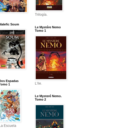
Trilogía.
Malefic Soum
Le Mystére Nemo
Tomo 1
Dos Espadas
L'ile.
Tomo 1
Le Mysteré Nemo.
Tomo 2
La Escuela