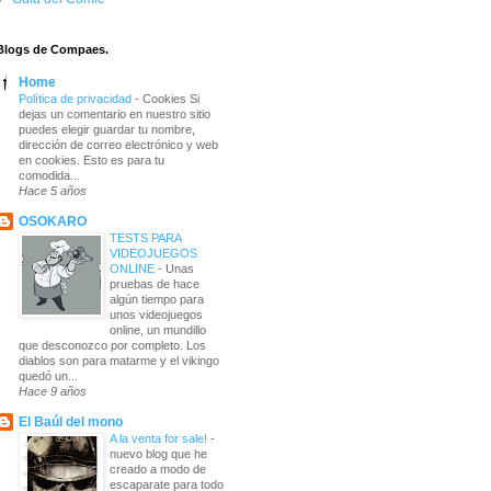
Blogs de Compaes.
Home
Política de privacidad
-
Cookies Si
dejas un comentario en nuestro sitio
puedes elegir guardar tu nombre,
dirección de correo electrónico y web
en cookies. Esto es para tu
comodida...
Hace 5 años
OSOKARO
TESTS PARA
VIDEOJUEGOS
ONLINE
-
Unas
pruebas de hace
algún tiempo para
unos videojuegos
online, un mundillo
que desconozco por completo. Los
diablos son para matarme y el vikingo
quedó un...
Hace 9 años
El Baúl del mono
A la venta for sale!
-
nuevo blog que he
creado a modo de
escaparate para todo