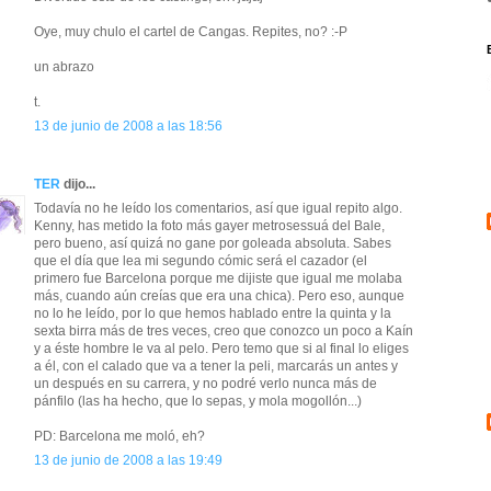
Oye, muy chulo el cartel de Cangas. Repites, no? :-P
un abrazo
t.
13 de junio de 2008 a las 18:56
TER
dijo...
Todavía no he leído los comentarios, así que igual repito algo.
Kenny, has metido la foto más gayer metrosessuá del Bale,
pero bueno, así quizá no gane por goleada absoluta. Sabes
que el día que lea mi segundo cómic será el cazador (el
primero fue Barcelona porque me dijiste que igual me molaba
más, cuando aún creías que era una chica). Pero eso, aunque
no lo he leído, por lo que hemos hablado entre la quinta y la
sexta birra más de tres veces, creo que conozco un poco a Kaín
y a éste hombre le va al pelo. Pero temo que si al final lo eliges
a él, con el calado que va a tener la peli, marcarás un antes y
un después en su carrera, y no podré verlo nunca más de
pánfilo (las ha hecho, que lo sepas, y mola mogollón...)
PD: Barcelona me moló, eh?
13 de junio de 2008 a las 19:49