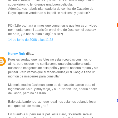
allí en el rodaje. Tu tienes que ser Dios en ese rodaje. Sin tu
supervisión no tendremos una buen película.
Además, ¿os habeis planteado la de comics de Cazador de
Rayos que se venderian si la peli se hicistese y gustase?
PD:(J.Beroy, hará un mes que comentaste que tenias un video
por montar con mi aparición en el ring de Joso con el cosplay
de Kain, ¿lo has subido a algún sitio?)
14 de junio de 2008 a las 11:28
Kenny Ruiz
dijo...
Pues es verdad que las fotos no estan cogidas con mucho
atino, pero es que me sentia como una quinceañera tonta
buscando imagenes de esta peña y preferi hacerlo rapido y sin
pensar. Pero vamos que si teneis dudas,el sr.Google tiene un
monton de imagenes para consultar.
Me mola mucho Jackman, pero es demasiado tiarron para el
lagrimas de Kain, y muy viejo, y a Ed Norton...no, podria hacer
de Jason, pero no de Kain.
Bale esta barriendo, aunque igual nos estamos dejando levar
con que esta de moda ¿no?.
En cuanto a supervisar la peli, esta claro, Srkaneda sera el