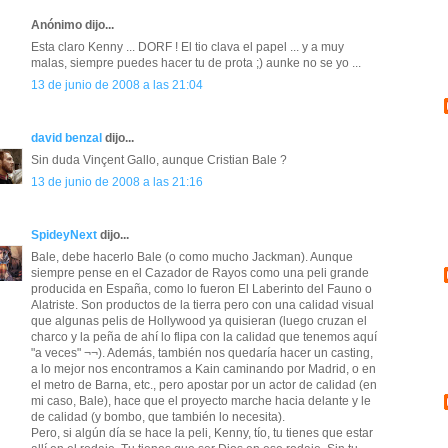
Anónimo dijo...
Esta claro Kenny ... DORF ! El tio clava el papel ... y a muy
malas, siempre puedes hacer tu de prota ;) aunke no se yo ...
13 de junio de 2008 a las 21:04
david benzal
dijo...
Sin duda Vinçent Gallo, aunque Cristian Bale ?
13 de junio de 2008 a las 21:16
SpideyNext
dijo...
Bale, debe hacerlo Bale (o como mucho Jackman). Aunque
siempre pense en el Cazador de Rayos como una peli grande
producida en España, como lo fueron El Laberinto del Fauno o
Alatriste. Son productos de la tierra pero con una calidad visual
que algunas pelis de Hollywood ya quisieran (luego cruzan el
charco y la peña de ahí lo flipa con la calidad que tenemos aquí
"a veces" ¬¬). Además, también nos quedaría hacer un casting,
a lo mejor nos encontramos a Kain caminando por Madrid, o en
el metro de Barna, etc., pero apostar por un actor de calidad (en
mi caso, Bale), hace que el proyecto marche hacia delante y le
de calidad (y bombo, que también lo necesita).
Pero, si algún día se hace la peli, Kenny, tío, tu tienes que estar