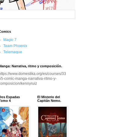
Comics
Magic 7
Team Phoenix
Telemaque
Manga: Narrativa, ritmo y composición.
https://www.domestika.org/es/courses/33
55-comic-manga-narrativa-ritmo-y-
composicion/kennyruiz
Dos Espadas
El Misterio del
Tomo 4
Capitán Nemo.