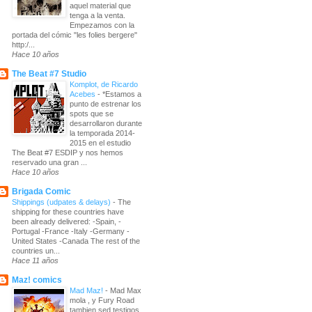
aquel material que
tenga a la venta.
Empezamos con la
portada del cómic "les folies bergere"
http:/...
Hace 10 años
The Beat #7 Studio
Komplot, de Ricardo
Acebes
-
*Estamos a
punto de estrenar los
spots que se
desarrollaron durante
la temporada 2014-
2015 en el estudio
The Beat #7 ESDIP y nos hemos
reservado una gran ...
Hace 10 años
Brigada Comic
Shippings (udpates & delays)
-
The
shipping for these countries have
been already delivered: -Spain, -
Portugal -France -Italy -Germany -
United States -Canada The rest of the
countries un...
Hace 11 años
Maz! comics
Mad Maz!
-
Mad Max
mola , y Fury Road
tambien sed testigos