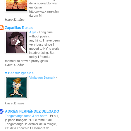
de la nueva blogwar
en Kame
http://www.kameislan
d.com M
Hace 11 años
Zapatillas Rusas
A girl
-
Long time
without posting
anything; I have been
very busy since I
moved to NY to work
in advertising. But
today I found a
moment to draw a pretty girl lik...
Hace 11 años
♥ Beatriz Iglesias
Vinila von Bismark
-
Hace 11 años
ADRIáN FERNáNDEZ DELGADO
Tangomango tome 3 est sorti!
-
Et oui,
je parle français! :D Le tome 3 de
Tangomango, le dernier de la trilogie,
est déjà en vente ! El tomo 3 de