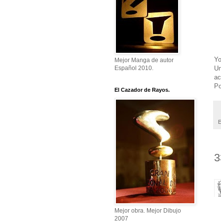
Yo
Mejor Manga de autor
Un
Español 2010.
ac
Po
El Cazador de Rayos.
E
3
Mejor obra. Mejor Dibujo
2007