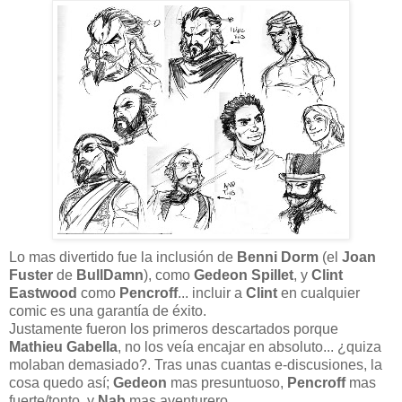
Lo mas divertido fue la inclusión de
Benni Dorm
(el
Joan
Fuster
de
BullDamn
), como
Gedeon Spillet
, y
Clint
Eastwood
como
Pencroff
... incluir a
Clint
en cualquier
comic es una garantía de éxito.
Justamente fueron los primeros descartados porque
Mathieu Gabella
, no los veía encajar en absoluto... ¿quiza
molaban demasiado?. Tras unas cuantas e-discusiones, la
cosa quedo así;
Gedeon
mas presuntuoso,
Pencroff
mas
fuerte/tonto, y
Nab
mas aventurero.