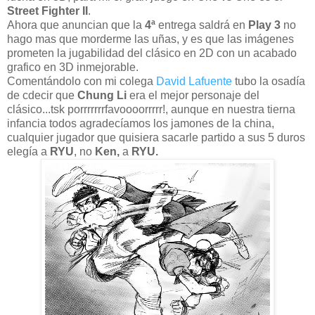
Street Fighter II
.
Ahora que anuncian que la
4ª
entrega saldrá en
Play 3
no
hago mas que morderme las uñas, y es que las imágenes
prometen la jugabilidad del clásico en 2D con un acabado
grafico en 3D inmejorable.
Comentándolo con mi colega
David Lafuente
tubo la osadía
de cdecir que
Chung Li
era el mejor personaje del
clásico...tsk porrrrrrrfavoooorrrrr!, aunque en nuestra tierna
infancia todos agradecíamos los jamones de la china,
cualquier jugador que quisiera sacarle partido a sus 5 duros
elegía a
RYU
, no
Ken,
a
RYU.