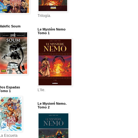
Trilogía.
Malefic Soum
Le Mystére Nemo
Tomo 1
Dos Espadas
L'ile.
Tomo 1
Le Mysteré Nemo.
Tomo 2
La Escuela