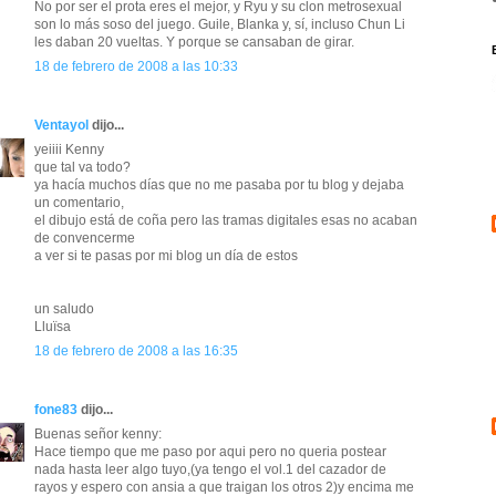
No por ser el prota eres el mejor, y Ryu y su clon metrosexual
son lo más soso del juego. Guile, Blanka y, sí, incluso Chun Li
les daban 20 vueltas. Y porque se cansaban de girar.
18 de febrero de 2008 a las 10:33
Ventayol
dijo...
yeiiii Kenny
que tal va todo?
ya hacía muchos días que no me pasaba por tu blog y dejaba
un comentario,
el dibujo está de coña pero las tramas digitales esas no acaban
de convencerme
a ver si te pasas por mi blog un día de estos
un saludo
Lluïsa
18 de febrero de 2008 a las 16:35
fone83
dijo...
Buenas señor kenny:
Hace tiempo que me paso por aqui pero no queria postear
nada hasta leer algo tuyo,(ya tengo el vol.1 del cazador de
rayos y espero con ansia a que traigan los otros 2)y encima me