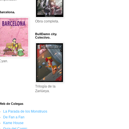
Barcelona.
Obra completa.
BullDamn city.
Colectivo.
Cyan.
Trilogía de la
Zariüeya.
Web de Colegas
La Parada de los Monstruos
De Fan a Fan
Kame House
Guia del Comic