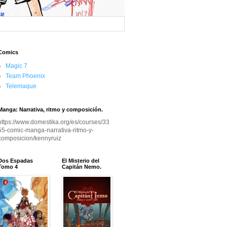
Comics
Magic 7
Team Phoenix
Telemaque
Manga: Narrativa, ritmo y composición.
https://www.domestika.org/es/courses/33
55-comic-manga-narrativa-ritmo-y-
composicion/kennyruiz
Dos Espadas
El Misterio del
Tomo 4
Capitán Nemo.