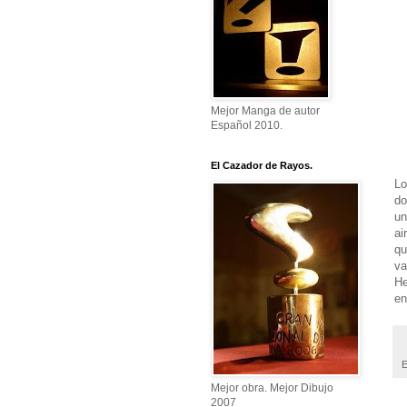
Mejor Manga de autor
Español 2010.
El Cazador de Rayos.
Lo
do
u
ai
qu
va
He
en
E
Mejor obra. Mejor Dibujo
2007