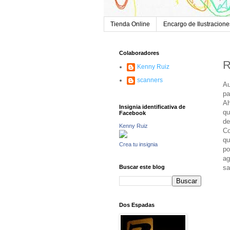
Tienda Online
Encargo de Ilustracione
Colaboradores
R
Kenny Ruiz
scanners
Au
pa
Ah
Insignia identificativa de
qu
Facebook
de
Kenny Ruiz
Co
q
Crea tu insignia
po
ag
sa
Buscar este blog
Dos Espadas