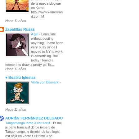
de la nueva blogwar
en Kame
http://www.kameislan
d.com M
Hace 11 años
Zapatillas Rusas
A girl
-
Long time
without posting
anything; I have been
very busy since I
moved to NY to work
in advertising. But
today I found a
moment to draw a pretty girl lik...
Hace 11 años
♥ Beatriz Iglesias
Vinila von Bismark
-
Hace 11 años
ADRIáN FERNáNDEZ DELGADO
Tangomango tome 3 est sorti!
-
Et oui,
je parle français! :D Le tome 3 de
Tangomango, le dernier de la trilogie,
est déjà en vente ! El tomo 3 de