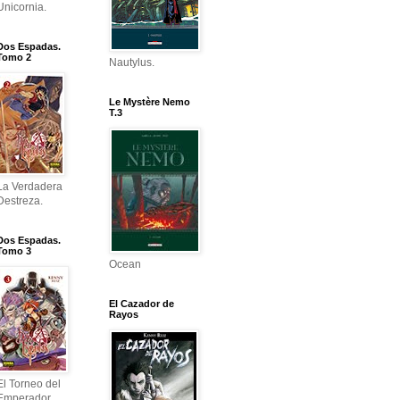
Unicornia.
Dos Espadas.
Tomo 2
Nautylus.
Le Mystère Nemo
T.3
La Verdadera
Destreza.
Dos Espadas.
Tomo 3
Ocean
El Cazador de
Rayos
El Torneo del
Emperador.