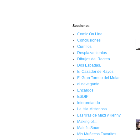
Secciones
Comic On Line
Conclusiones
Currillos
Desplazamientos
Dibujos del Recreo
Dos Espadas.
El Cazador de Rayos.
El Gran Torneo del Molar.
el navegante
Encargos
ESDIP
Interpretando
La Isla Misteriosa
Las tiras de Mazi y Kenny
Making of...
Malefic.Soum
Mis Muñecos Favoritos