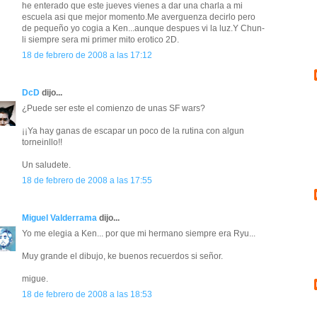
he enterado que este jueves vienes a dar una charla a mi
escuela asi que mejor momento.Me averguenza decirlo pero
de pequeño yo cogia a Ken...aunque despues vi la luz.Y Chun-
li siempre sera mi primer mito erotico 2D.
18 de febrero de 2008 a las 17:12
DcD
dijo...
¿Puede ser este el comienzo de unas SF wars?
¡¡Ya hay ganas de escapar un poco de la rutina con algun
torneinllo!!
Un saludete.
18 de febrero de 2008 a las 17:55
Miguel Valderrama
dijo...
Yo me elegia a Ken... por que mi hermano siempre era Ryu...
Muy grande el dibujo, ke buenos recuerdos si señor.
migue.
18 de febrero de 2008 a las 18:53