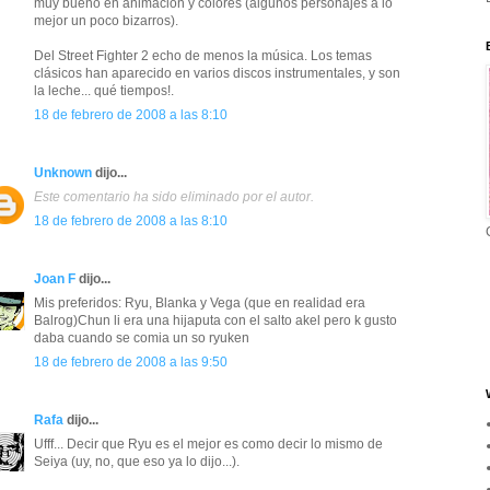
muy bueno en animación y colores (algunos personajes a lo
mejor un poco bizarros).
Del Street Fighter 2 echo de menos la música. Los temas
clásicos han aparecido en varios discos instrumentales, y son
la leche... qué tiempos!.
18 de febrero de 2008 a las 8:10
Unknown
dijo...
Este comentario ha sido eliminado por el autor.
18 de febrero de 2008 a las 8:10
Joan F
dijo...
Mis preferidos: Ryu, Blanka y Vega (que en realidad era
Balrog)Chun li era una hijaputa con el salto akel pero k gusto
daba cuando se comia un so ryuken
18 de febrero de 2008 a las 9:50
Rafa
dijo...
Ufff... Decir que Ryu es el mejor es como decir lo mismo de
Seiya (uy, no, que eso ya lo dijo...).