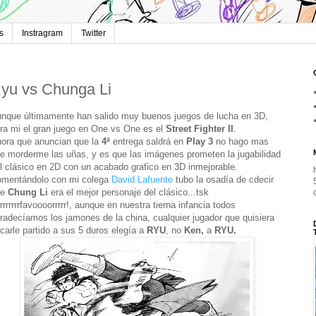
s
Instragram
Twitter
yu vs Chunga Li
nque últimamente han salido muy buenos juegos de lucha en 3D,
ra mi el gran juego en One vs One es el
Street Fighter II
.
ora que anuncian que la
4ª
entrega saldrá en
Play 3
no hago mas
e morderme las uñas, y es que las imágenes prometen la jugabilidad
l clásico en 2D con un acabado grafico en 3D inmejorable.
mentándolo con mi colega
David Lafuente
tubo la osadía de cdecir
ue
Chung Li
era el mejor personaje del clásico...tsk
rrrrrrrfavoooorrrrr!, aunque en nuestra tierna infancia todos
radecíamos los jamones de la china, cualquier jugador que quisiera
carle partido a sus 5 duros elegía a
RYU
, no
Ken,
a
RYU.