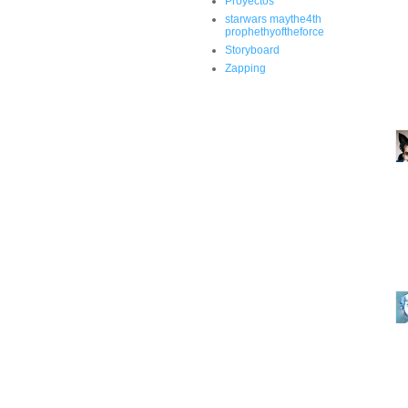
Proyectos
starwars maythe4th
prophethyoftheforce
Storyboard
Zapping