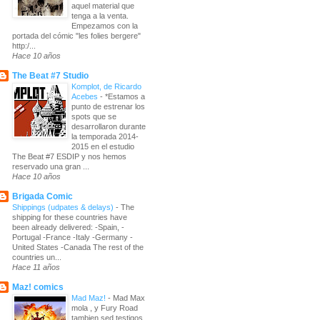
aquel material que
tenga a la venta.
Empezamos con la
portada del cómic "les folies bergere"
http:/...
Hace 10 años
The Beat #7 Studio
Komplot, de Ricardo
Acebes
-
*Estamos a
punto de estrenar los
spots que se
desarrollaron durante
la temporada 2014-
2015 en el estudio
The Beat #7 ESDIP y nos hemos
reservado una gran ...
Hace 10 años
Brigada Comic
Shippings (udpates & delays)
-
The
shipping for these countries have
been already delivered: -Spain, -
Portugal -France -Italy -Germany -
United States -Canada The rest of the
countries un...
Hace 11 años
Maz! comics
Mad Maz!
-
Mad Max
mola , y Fury Road
tambien sed testigos