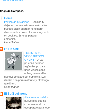
Blogs de Compaes.
Home
Política de privacidad
-
Cookies Si
dejas un comentario en nuestro sitio
puedes elegir guardar tu nombre,
dirección de correo electrónico y web
en cookies. Esto es para tu
comodida...
Hace 5 años
OSOKARO
TESTS PARA
VIDEOJUEGOS
ONLINE
-
Unas
pruebas de hace
algún tiempo para
unos videojuegos
online, un mundillo
que desconozco por completo. Los
diablos son para matarme y el vikingo
quedó un...
Hace 9 años
El Baúl del mono
A la venta for sale!
-
nuevo blog que he
creado a modo de
escaparate para todo