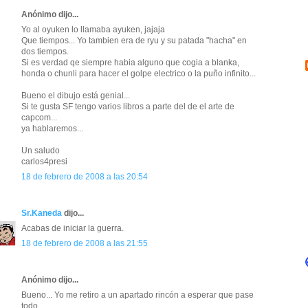
Anónimo dijo...
Yo al oyuken lo llamaba ayuken, jajaja
Que tiempos... Yo tambien era de ryu y su patada "hacha" en
dos tiempos.
Si es verdad qe siempre habia alguno que cogia a blanka,
honda o chunli para hacer el golpe electrico o la puño infinito...
Bueno el dibujo está genial...
Si te gusta SF tengo varios libros a parte del de el arte de
capcom...
ya hablaremos...
Un saludo
carlos4presi
18 de febrero de 2008 a las 20:54
Sr.Kaneda
dijo...
Acabas de iniciar la guerra.
18 de febrero de 2008 a las 21:55
Anónimo dijo...
Bueno... Yo me retiro a un apartado rincón a esperar que pase
todo.