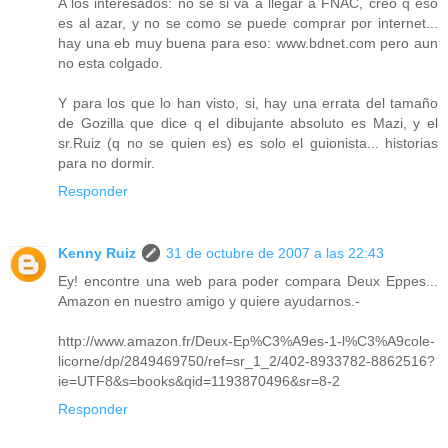
A los interesados: no se si va a llegar a FNAC, creo q eso
es al azar, y no se como se puede comprar por internet...
hay una eb muy buena para eso: www.bdnet.com pero aun
no esta colgado.
Y para los que lo han visto, si, hay una errata del tamaño
de Gozilla que dice q el dibujante absoluto es Mazi, y el
sr.Ruiz (q no se quien es) es solo el guionista... historias
para no dormir.
Responder
Kenny Ruiz
31 de octubre de 2007 a las 22:43
Ey! encontre una web para poder compara Deux Eppes...
Amazon en nuestro amigo y quiere ayudarnos.-
http://www.amazon.fr/Deux-Ep%C3%A9es-1-l%C3%A9cole-
licorne/dp/2849469750/ref=sr_1_2/402-8933782-8862516?
ie=UTF8&s=books&qid=1193870496&sr=8-2
Responder