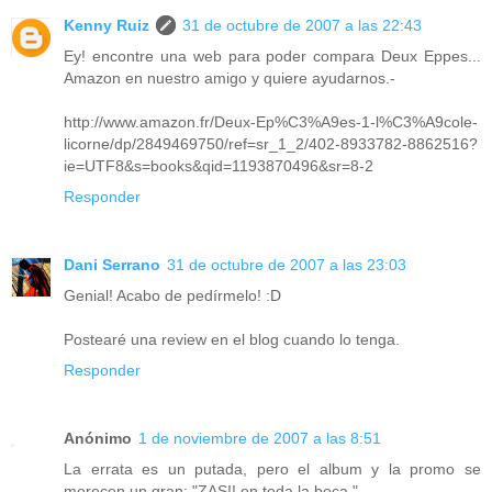
Kenny Ruiz
31 de octubre de 2007 a las 22:43
Ey! encontre una web para poder compara Deux Eppes...
Amazon en nuestro amigo y quiere ayudarnos.-
http://www.amazon.fr/Deux-Ep%C3%A9es-1-l%C3%A9cole-
licorne/dp/2849469750/ref=sr_1_2/402-8933782-8862516?
ie=UTF8&s=books&qid=1193870496&sr=8-2
Responder
Dani Serrano
31 de octubre de 2007 a las 23:03
Genial! Acabo de pedírmelo! :D
Postearé una review en el blog cuando lo tenga.
Responder
Anónimo
1 de noviembre de 2007 a las 8:51
La errata es un putada, pero el album y la promo se
merecen un gran: "ZAS!! en toda la boca."