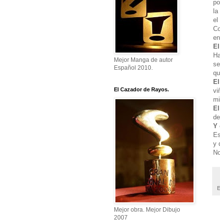
po
la
el
Co
en
El
Ha
Mejor Manga de autor
se
Español 2010.
q
El
El Cazador de Rayos.
vi
mi
E
de
Y
Es
y 
No
E
Mejor obra. Mejor Dibujo
2007