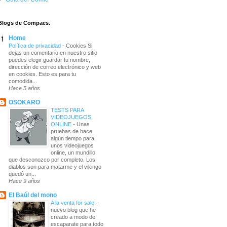
Blogs de Compaes.
Home
Política de privacidad
-
Cookies Si
dejas un comentario en nuestro sitio
puedes elegir guardar tu nombre,
dirección de correo electrónico y web
en cookies. Esto es para tu
comodida...
Hace 5 años
OSOKARO
TESTS PARA
VIDEOJUEGOS
ONLINE
-
Unas
pruebas de hace
algún tiempo para
unos videojuegos
online, un mundillo
que desconozco por completo. Los
diablos son para matarme y el vikingo
quedó un...
Hace 9 años
El Baúl del mono
A la venta for sale!
-
nuevo blog que he
creado a modo de
escaparate para todo