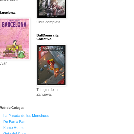
Barcelona.
Obra completa.
BullDamn city.
Colectivo.
Cyan.
Trilogía de la
Zariüeya.
Web de Colegas
La Parada de los Monstruos
De Fan a Fan
Kame House
Guia del Comic