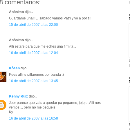
8 comentarios:
Anónimo dijo...
Guardame una!! El sabado vamos Patri y yo a por ti!
15 de abril de 2007 a las 22:00
Anónimo dijo...
Allí estaré para que me eches una firmita...
16 de abril de 2007 a las 12:04
Kôsen
dijo...
Pues allí te pillaremos por banda ;)
16 de abril de 2007 a las 13:45
Kenny Ruiz
dijo...
Joer parece que vais a quedar pa pegarme, jejeje, Alli nos
vemos!... pero no me pegueis.
Ky
16 de abril de 2007 a las 16:58