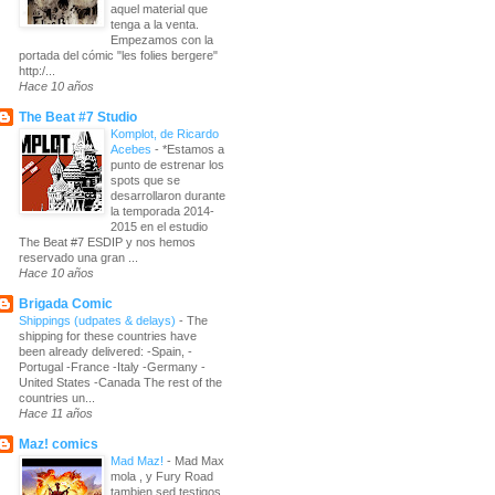
aquel material que
tenga a la venta.
Empezamos con la
portada del cómic "les folies bergere"
http:/...
Hace 10 años
The Beat #7 Studio
Komplot, de Ricardo
Acebes
-
*Estamos a
punto de estrenar los
spots que se
desarrollaron durante
la temporada 2014-
2015 en el estudio
The Beat #7 ESDIP y nos hemos
reservado una gran ...
Hace 10 años
Brigada Comic
Shippings (udpates & delays)
-
The
shipping for these countries have
been already delivered: -Spain, -
Portugal -France -Italy -Germany -
United States -Canada The rest of the
countries un...
Hace 11 años
Maz! comics
Mad Maz!
-
Mad Max
mola , y Fury Road
tambien sed testigos