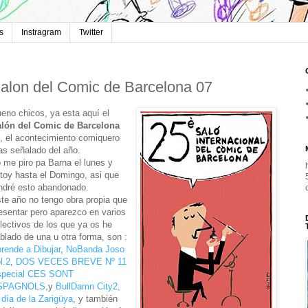
s
Instragram
Twitter
alon del Comic de Barcelona 07
eno chicos, ya esta aquí el
lón del Comic de Barcelona
, el acontecimiento comiquero
s señalado del año.
 me piro pa Barna el lunes y
toy hasta el Domingo, asi que
ndré esto abandonado.
te año no tengo obra propia que
esentar pero aparezco en varios
lectivos de los que ya os he
blado de una u otra forma, son :
rende a Dibujar
,
NoBanda Joso
l.2
,
DOS VECES BREVE Nº 11
special CES SONT
SPAGNOLS
,y
BullDamn City2,
 día de la Zarigüya
, y también