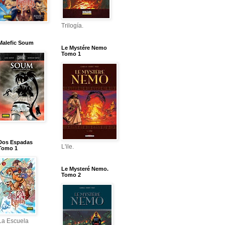
Trilogía.
Malefic Soum
Le Mystére Nemo
Tomo 1
Dos Espadas
L'ile.
Tomo 1
Le Mysteré Nemo.
Tomo 2
La Escuela