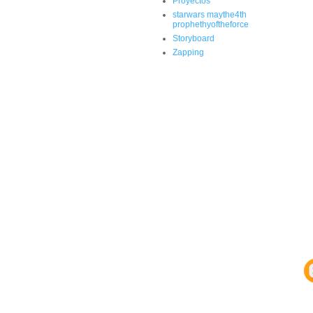
Proyectos
starwars maythe4th
prophethyoftheforce
Storyboard
Zapping