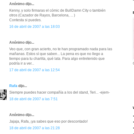
Anónimo dijo...
Kenny, y solo firmaras el cómic de BullDamn City o también
otros (Cazador de Rayos, Barcelona, ... )
Contesta si puedes.
16 de abril de 2007 a las 18:03
Anónimo dijo...
Veo que, con gran acierto, no te han programado nada para las
mañanas. Estos sí que saben... La pena es que no llego a
tiempo para tu charlita, qué lata. Para algo entretenido que
podría ir a ver...
17 de abril de 2007 a las 12:54
Rafa
dijo...
Siempre puedes hacer compañía a los del stand, Teri... -ejem-
18 de abril de 2007 a las 7:51
Anónimo dijo...
Jajaja, Rafa, ¡ya sabes que eso por descontado!
18 de abril de 2007 a las 21:28