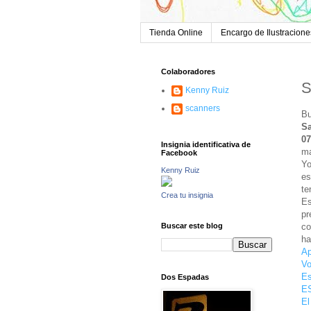
Tienda Online
Encargo de Ilustracione
Colaboradores
S
Kenny Ruiz
scanners
Bu
Sa
07
Insignia identificativa de
ma
Facebook
Yo
Kenny Ruiz
es
te
Crea tu insignia
Es
pr
co
Buscar este blog
ha
Ap
Vo
E
Dos Espadas
E
El