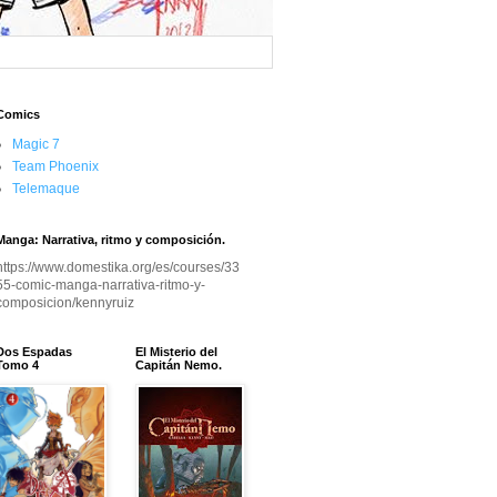
Comics
Magic 7
Team Phoenix
Telemaque
Manga: Narrativa, ritmo y composición.
https://www.domestika.org/es/courses/33
55-comic-manga-narrativa-ritmo-y-
composicion/kennyruiz
Dos Espadas
El Misterio del
Tomo 4
Capitán Nemo.