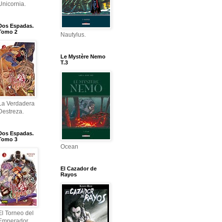
Unicornia.
Dos Espadas.
Tomo 2
Nautylus.
Le Mystère Nemo
T.3
La Verdadera
Destreza.
Dos Espadas.
Tomo 3
Ocean
El Cazador de
Rayos
El Torneo del
Emperador.