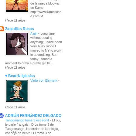
de la nueva blogwar
en Kame
http://www.kameislan
d.com M
Hace 11 años
Zapatillas Rusas
A girl
-
Long time
without posting
anything; I have been
very busy since I
moved to NY to work
in advertising. But
today I found a
moment to draw a pretty girl lik...
Hace 11 años
♥ Beatriz Iglesias
Vinila von Bismark
-
Hace 11 años
ADRIáN FERNáNDEZ DELGADO
Tangomango tome 3 est sorti!
-
Et oui,
je parle français! :D Le tome 3 de
Tangomango, le dernier de la trilogie,
est déjà en vente ! El tomo 3 de