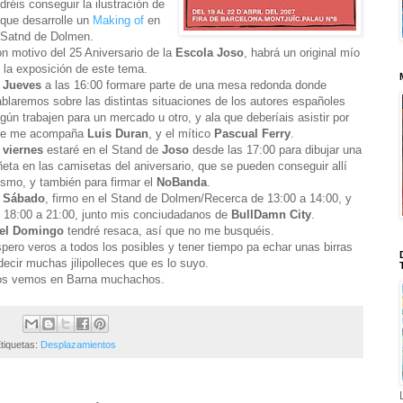
dréis conseguir la ilustración de
 que desarrolle un
Making of
en
 Satnd de Dolmen.
n motivo del 25 Aniversario de la
Escola Joso
, habrá un original mío
 la exposición de este tema.
 Jueves
a las 16:00 formare parte de una mesa redonda donde
blaremos sobre las distintas situaciones de los autores españoles
gún trabajen para un mercado u otro, y ala que deberíais asistir por
ue me acompaña
Luis Duran
, y el mítico
Pascual Ferry
.
 viernes
estaré en el Stand de
Joso
desde las 17:00 para dibujar una
ñeta en las camisetas del aniversario, que se pueden conseguir allí
smo, y también para firmar el
NoBanda
.
l Sábado
, firmo en el Stand de Dolmen/Recerca de 13:00 a 14:00, y
 18:00 a 21:00, junto mis conciudadanos de
BullDamn City
.
 el Domingo
tendré resaca, así que no me busquéis.
pero veros a todos los posibles y tener tiempo pa echar unas birras
decir muchas jilipolleces que es lo suyo.
s vemos en Barna muchachos.
tiquetas:
Desplazamientos