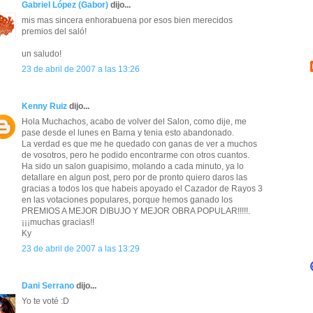
Gabriel López (Gabor)
dijo...
mis mas sincera enhorabuena por esos bien merecidos
premios del saló!
un saludo!
23 de abril de 2007 a las 13:26
Kenny Ruiz
dijo...
Hola Muchachos, acabo de volver del Salon, como dije, me
pase desde el lunes en Barna y tenia esto abandonado.
La verdad es que me he quedado con ganas de ver a muchos
de vosotros, pero he podido encontrarme con otros cuantos.
Ha sido un salon guapisimo, molando a cada minuto, ya lo
detallare en algun post, pero por de pronto quiero daros las
gracias a todos los que habeis apoyado el Cazador de Rayos 3
en las votaciones populares, porque hemos ganado los
PREMIOS A MEJOR DIBUJO Y MEJOR OBRA POPULAR!!!!!.
¡¡¡muchas gracias!!
Ky
23 de abril de 2007 a las 13:29
Dani Serrano
dijo...
Yo te voté :D