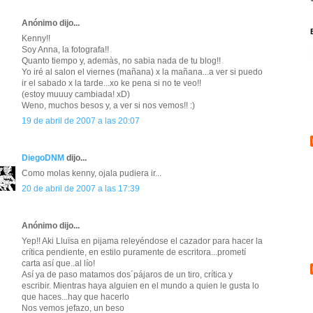
Anónimo dijo...
Kenny!!
Soy Anna, la fotografa!!
Quanto tiempo y, ademàs, no sabia nada de tu blog!!
Yo iré al salon el viernes (mañana) x la mañana...a ver si puedo
ir el sabado x la tarde...xo ke pena si no te veo!!
(estoy muuuy cambiada! xD)
Weno, muchos besos y, a ver si nos vemos!! :)
19 de abril de 2007 a las 20:07
DiegoDNM
dijo...
Como molas kenny, ojala pudiera ir...
20 de abril de 2007 a las 17:39
Anónimo dijo...
Yep!! Aki Lluïsa en pijama releyéndose el cazador para hacer la
crítica pendiente, en estilo puramente de escritora...prometí
carta así que..al lío!
Así ya de paso matamos dos´pájaros de un tiro, crítica y
escribir. Mientras haya alguien en el mundo a quien le gusta lo
que haces...hay que hacerlo
Nos vemos jefazo, un beso