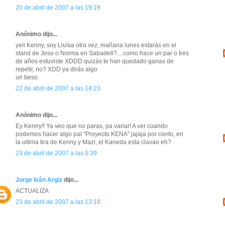
20 de abril de 2007 a las 19:18
Anónimo dijo...
yeii Kenny, soy Lluïsa otra vez, mañana lunes estarás en el
stand de Joso o Norma en Sabadell?....como hace un par o tres
de años estuviste XDDD quizás te han quedado ganas de
repetir, no? XDD ya dirás algo
un beso
22 de abril de 2007 a las 14:23
Anónimo dijo...
Ey Kenny!! Ya veo que no paras, pa variar! A ver cuando
podemos hacer algo pal "Proyecto KENA" jajaja por cierto, en
la ultima tira de Kenny y Mazi, el Kaneda esta clavao eh?
23 de abril de 2007 a las 0:39
Jorge Iván Argiz
dijo...
ACTUALIZA
23 de abril de 2007 a las 13:18