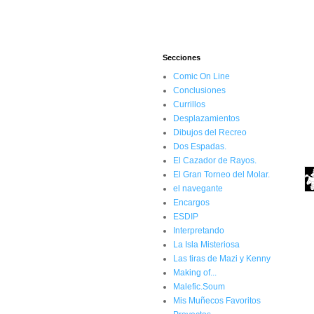
Secciones
Comic On Line
Conclusiones
Currillos
Desplazamientos
Dibujos del Recreo
Dos Espadas.
El Cazador de Rayos.
El Gran Torneo del Molar.
el navegante
Encargos
ESDIP
Interpretando
La Isla Misteriosa
Las tiras de Mazi y Kenny
Making of...
Malefic.Soum
Mis Muñecos Favoritos