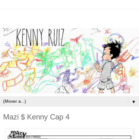
▼
Mazi $ Kenny Cap 4